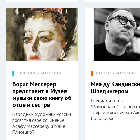
НОВОСТИ
МАТЕРИАЛ
СТАТЬИ
МАТЕРИАЛ
Борис Мессерер
Между Кандински
представит в Музее
Шредингером
музыки свою книгу об
Специально для
отце и сестре
"Ревизора.ru" – репорт
творческого вечера Ал
Народный художник России
Прохорова.
посвятил свое сочинение
Асафу Мессереру и Майе
Плисецкой.