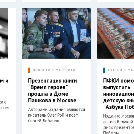
НОВОСТИ
МАТЕРИАЛ
СТАТЬИ
МА
м и
Презентация книги
ПФКИ помо
"Время героев"
выпустить
прошла в Доме
инновацио
Пашкова в Москве
детскую кн
аж с
"Азбука По
ексея
Авторами издания являются
писатель Олег Рой и поэт
Издание, посв
Сергей Лобанов.
летию Великой
днях презенто
Победы.