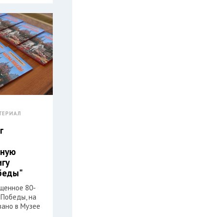
ТЕРИАЛ
г
нную
игу
беды"
ященное 80-
 Победы, на
вано в Музее