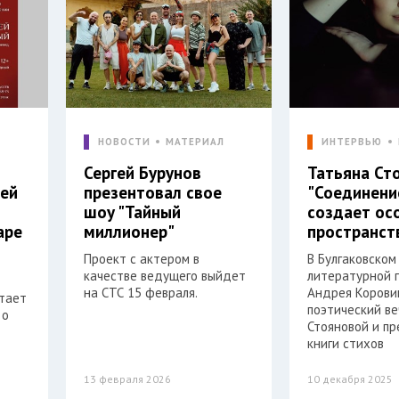
Л
НОВОСТИ
МАТЕРИАЛ
ИНТЕРВЬЮ
Сергей Бурунов
Татьяна Ст
гей
презентовал свое
"Соединени
шоу "Тайный
создает ос
аре
миллионер"
пространст
Проект с актером в
В Булгаковском
качестве ведущего выйдет
литературной 
на СТС 15 февраля.
Андрея Корови
отает
поэтический в
 о
Стояновой и пр
книги стихов
13 февраля 2026
10 декабря 2025