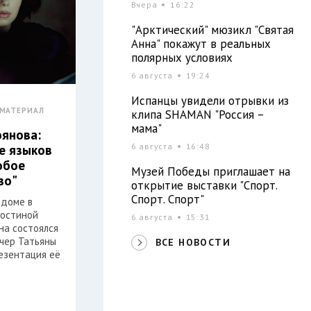
Вчера
16:22
"Арктический" мюзикл "Святая
Анна" покажут в реальных
полярных условиях
6 августа
19:24
Испанцы увидели отрывки из
МАТЕРИАЛ
клипа SHAMAN "Россия –
мама"
оянова:
6 августа
16:48
е языков
обое
Музей Победы приглашает на
во"
открытие выставки "Спорт.
Спорт. Спорт"
 доме в
гостиной
6 августа
15:31
на состоялся
ечер Татьяны
ВСЕ НОВОСТИ
езентация её