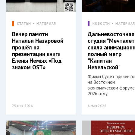
СТАТЬИ
МАТЕРИАЛ
НОВОСТИ
МАТЕРИА
Вечер памяти
Дальневосточная
Натальи Назаровой
студия "Мечталет
прошёл на
сняла анимацион
презентации книги
полный метр
Елены Немых «Под
"Капитан
знаком OST»
Невельской"
Фильм будет презенто
на Восточном
экономическом форуме
2026 году.
25 мая 2026
6 мая 2026