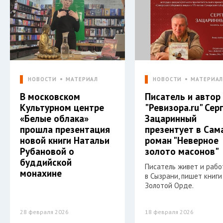
НОВОСТИ
МАТЕРИАЛ
НОВОСТИ
МАТЕРИА
В московском
Писатель и автор
Культурном центре
"Ревизора.ru" Сер
«Белые облака»
Зацаринный
прошла презентация
презентует в Сам
новой книги Натальи
роман "Неверное
Рубановой о
золото масонов"
буддийской
Писатель живет и раб
монахине
в Сызрани, пишет книги
Золотой Орде.
28 февраля 2026
18 февраля 2026