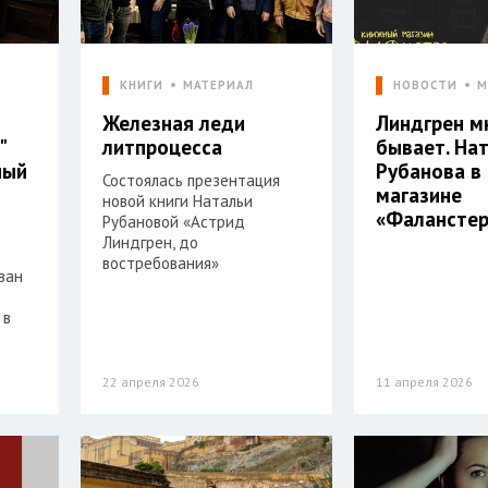
Л
КНИГИ
МАТЕРИАЛ
НОВОСТИ
М
Железная леди
Линдгрен м
"
литпроцесса
бывает. На
ный
Рубанова в
Состоялась презентация
магазине
новой книги Натальи
«Фалансте
Рубановой «Астрид
Линдгрен, до
востребования»
ван
 в
22 апреля 2026
11 апреля 2026