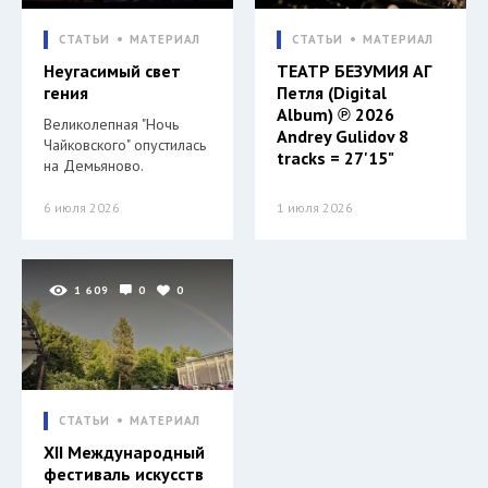
СТАТЬИ
МАТЕРИАЛ
СТАТЬИ
МАТЕРИАЛ
Неугасимый свет
ТЕАТР БЕЗУМИЯ АГ
гения
Петля (Digital
Album) ℗ 2026
Великолепная "Ночь
Andrey Gulidov 8
Чайковского" опустилась
tracks = 27'15"
на Демьяново.
6 июля 2026
1 июля 2026
1 609
0
0
СТАТЬИ
МАТЕРИАЛ
XII Международный
фестиваль искусств