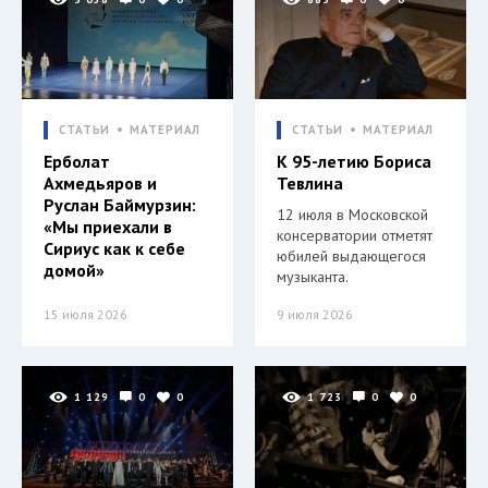
СТАТЬИ
МАТЕРИАЛ
СТАТЬИ
МАТЕРИАЛ
Ерболат
К 95-летию Бориса
Ахмедьяров и
Тевлина
Руслан Баймурзин:
12 июля в Московской
«Мы приехали в
консерватории отметят
Сириус как к себе
юбилей выдающегося
домой»
музыканта.
15 июля 2026
9 июля 2026
1 129
0
0
1 723
0
0