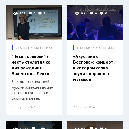
702
0
2
991
0
0
СТАТЬИ
МАТЕРИАЛ
СТАТЬИ
МАТЕРИАЛ
"Песня о любви" в
«Акустика с
честь столетия со
Востока»: концерт,
дня рождения
в котором слово
Валентины Левко
звучит наравне с
музыкой
Звезды классической
музыки записали песню
из советского кино и
снялись в клипе.
3 августа 2026
27 июля 2026
3 058
0
0
883
0
0