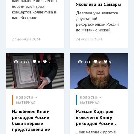
наибольшее количество
Яковлева из Самары
посетителей трех
концертов коллектива в
Девочка уже является
нашей стране.
двукратной
рекордсменкой России
по метанию ножей.
27 декабря 2024
24 апреля 2024
3 116
0
0
121
0
0
НОВОСТИ
НОВОСТИ
МАТЕРИАЛ
МАТЕРИАЛ
На юбилее Книги
Рамзан Кадыров
рекордов России
включен в Книгу
была впервые
рекордов России…
представлена её
…как человек, против