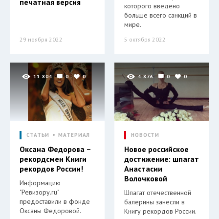
печатная версия
которого введено
больше всего санкций в
мире.
29 ноября 2022
5 октября 2022
11 804
0
0
4 876
0
0
СТАТЬИ
МАТЕРИАЛ
НОВОСТИ
Оксана Федорова –
Новое российское
рекордсмен Книги
достижение: шпагат
рекордов России!
Анастасии
Волочковой
Информацию
"Ревизору.ru"
Шпагат отечественной
предоставили в фонде
балерины занесли в
Оксаны Федоровой.
Книгу рекордов России.