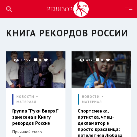
КНИГА РЕКОРДОВ РОССИИ
5 555
0
0
687
0
0
НОВОСТИ
НОВОСТИ
МАТЕРИАЛ
МАТЕРИАЛ
Группа "Руки Вверх!"
Спортсменка,
занесена в Книгу
артистка, чтец-
рекордов России
декламатор и
просто красавица:
Причиной стало
пятилетняя Любава