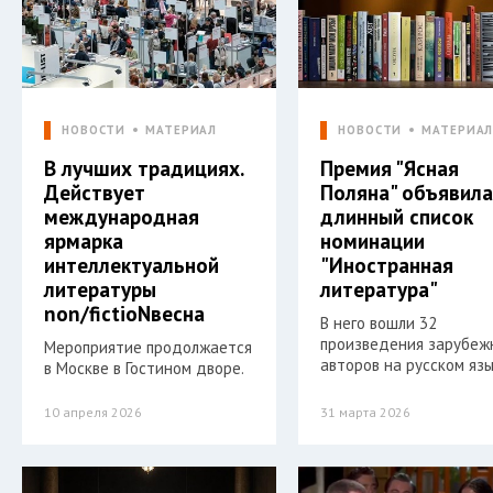
НОВОСТИ
МАТЕРИАЛ
НОВОСТИ
МАТЕРИА
В лучших традициях.
Премия "Ясная
Действует
Поляна" объявил
международная
длинный список
ярмарка
номинации
интеллектуальной
"Иностранная
литературы
литература"
non/fictioNвесна
В него вошли 32
произведения зарубеж
Мероприятие продолжается
авторов на русском язы
в Москве в Гостином дворе.
10 апреля 2026
31 марта 2026