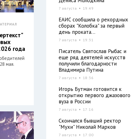
Дениса Молодкина
7 августа
19:49
ЕАИС сообщила о рекордных
АТЕРИАЛ
сборах "Колобка" за первый
день проката…
пертекст"
7 августа
19:31
рвых
2026 года
Писатель Святослав Рыбас и
еще ряд деятелей искусств
победителей
получили благодарности
28 мая.
Владимира Путина
7 августа
18:36
Игорь Бутман готовится к
открытию первого джазового
вуза в России
7 августа
17:16
Скончался бывший ректор
"Мухи" Николай Марков
7 августа
17:00