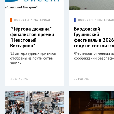
НОВОСТИ
МАТЕРИАЛ
НОВОСТИ
МАТЕРИА
"Чёртова дюжина"
Бардовский
финалистов премии
Грушинский
"Неистовый
фестиваль в 202
Виссарион"
году не состоитс
13 литературных критиков
Фестиваль отменили и
отобраны из почти сотни
соображений безопасн
заявок.
4 июня 2026
27 мая 2026