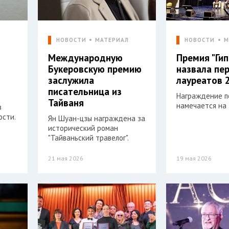
Л
НОВОСТИ
МАТЕРИАЛ
НОВОСТИ
М
Международную
Премия "Ги
Букеровскую премию
назвала пе
6
заслужила
лауреатов 
я
писательница из
Награждение 
Тайваня
намечается на 
з
ости.
Ян Шуан-цзы награждена за
исторический роман
"Тайваньский травелог".
21 мая 2026
19 мая 2026