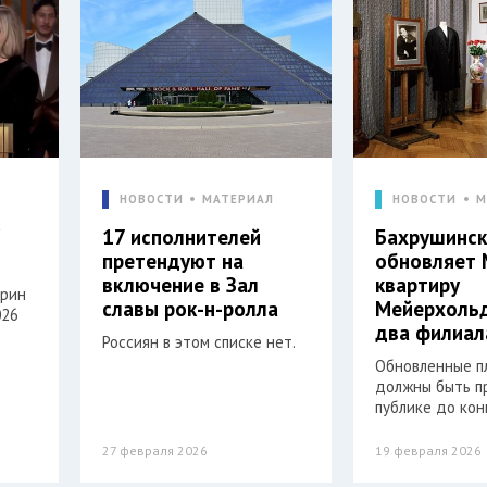
НОВОСТИ
МАТЕРИАЛ
НОВОСТИ
М
"
17 исполнителей
Бахрушинск
претендуют на
обновляет 
включение в Зал
квартиру
арин
славы рок-н-ролла
Мейерхольд
026
два филиал
Россиян в этом списке нет.
Обновленные 
должны быть п
публике до кон
27 февраля 2026
19 февраля 2026