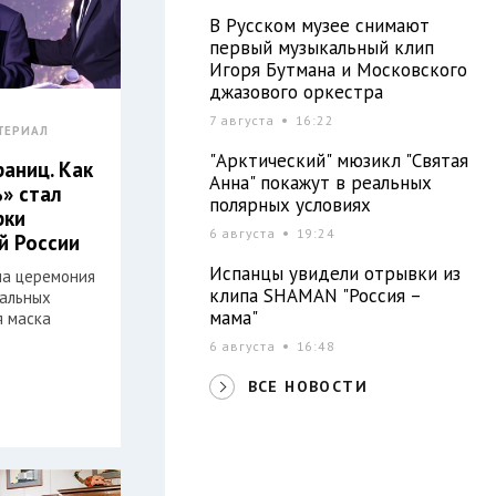
В Русском музее снимают
первый музыкальный клип
Игоря Бутмана и Московского
джазового оркестра
7 августа
16:22
ТЕРИАЛ
"Арктический" мюзикл "Святая
раниц. Как
Анна" покажут в реальных
» стал
полярных условиях
рки
6 августа
19:24
й России
Испанцы увидели отрывки из
ла церемония
клипа SHAMAN "Россия –
иальных
мама"
я маска
6 августа
16:48
ВСЕ НОВОСТИ