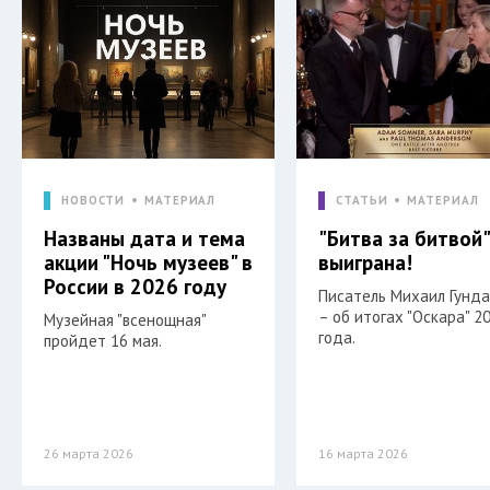
НОВОСТИ
МАТЕРИАЛ
СТАТЬИ
МАТЕРИАЛ
Названы дата и тема
"Битва за битвой
акции "Ночь музеев" в
выиграна!
России в 2026 году
Писатель Михаил Гунд
– об итогах "Оскара" 2
Музейная "всенощная"
года.
пройдет 16 мая.
26 марта 2026
16 марта 2026