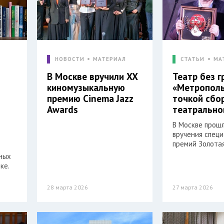
Л
НОВОСТИ
МАТЕРИАЛ
СТАТЬИ
МА
В Москве вручили XX
Театр без г
а
киномузыкальную
«Метрополь
премию Cinema Jazz
точкой сбо
Awards
театрально
В Москве прош
вручения спец
премий Золота
ных
ке.
28 марта 2026
27 марта 2026