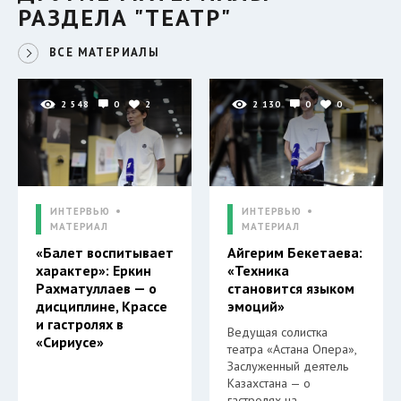
РАЗДЕЛА "ТЕАТР"
ВСЕ МАТЕРИАЛЫ
2 548
0
2
2 130
0
0
ИНТЕРВЬЮ
ИНТЕРВЬЮ
МАТЕРИАЛ
МАТЕРИАЛ
«Балет воспитывает
Айгерим Бекетаева:
характер»: Еркин
«Техника
Рахматуллаев — о
становится языком
дисциплине, Крассе
эмоций»
и гастролях в
Ведущая солистка
«Сириусе»
театра «Астана Опера»,
Заслуженный деятель
Казахстана — о
гастролях на