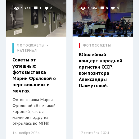
5 518
1
0
3 306
0
0
ФОТОСЮЖЕТЫ
ФОТОСЮЖЕТЫ
МАТЕРИАЛ
Юбилейный
Советы от
концерт народной
успешных:
артистки СССР,
фотовыставка
композитора
Марии Фроловой о
Александры
переживаниях и
Пахмутовой.
мечтах
Фотовыставка Марии
Фроловой «Я не такой
хороший, как сын
маминой подруги»
открылась во МГИК
14 ноября 2024
17 сентября 2024