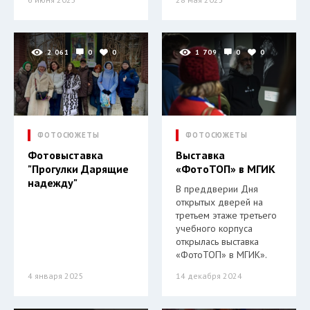
2 061
0
0
1 709
0
0
ФОТОСЮЖЕТЫ
ФОТОСЮЖЕТЫ
Фотовыставка
Выставка
"Прогулки Дарящие
«ФотоТОП» в МГИК
надежду"
В преддверии Дня
открытых дверей на
третьем этаже третьего
учебного корпуса
открылась выставка
«ФотоТОП» в МГИК».
4 января 2025
14 декабря 2024