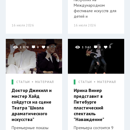
Международном
фестивале искусств для
детей и
16 июля 2026
16 июля 2026
1 078
0
0
1 342
0
0
СТАТЬИ
МАТЕРИАЛ
СТАТЬИ
МАТЕРИАЛ
Доктор Джекилл и
Ирина Винер
мистер Хайд
представит в
сойдутся на сцене
Петебурге
Театра "Школа
пластический
драматического
спектакль
искусства"
"Наваждение"
Премьерные показы
Премьера состоится 9