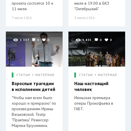
проекта состоятся 10 и
июля в 19.00 в БКЗ
11 июля.
"Октябрьский".
7 июля 2026
3 июля 2026
1 337
0
0
1 835
0
0
СТАТЬИ
МАТЕРИАЛ
СТАТЬИ
МАТЕРИАЛ
Взрослые трагедии
Наш настоящий
в исполнении детей
человек
"Чтобы нам всем было
Июньская премьера
хорошо и прекрасно" по
оперы Прокофьева в
произведениям Ирины
ГАБТ.
Васьковской. Театр
"Практика". Режиссер
Марина Брусникина.