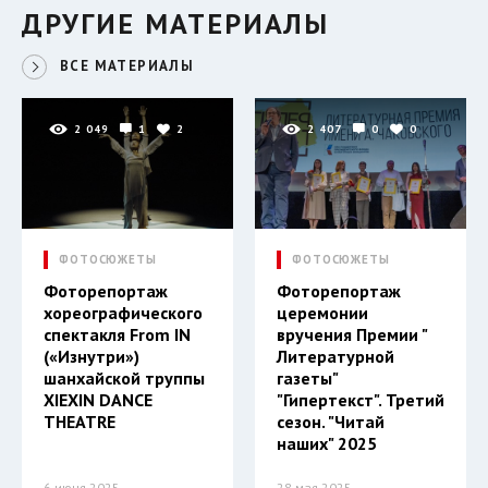
ДРУГИЕ МАТЕРИАЛЫ
ВСЕ МАТЕРИАЛЫ
2 049
1
2
2 407
0
0
ФОТОСЮЖЕТЫ
ФОТОСЮЖЕТЫ
Фоторепортаж
Фоторепортаж
хореографического
церемонии
спектакля From IN
вручения Премии "
(«Изнутри»)
Литературной
шанхайской труппы
газеты"
XIEXIN DANCE
"Гипертекст". Третий
THEATRE
сезон. "Читай
наших" 2025
6 июня 2025
28 мая 2025