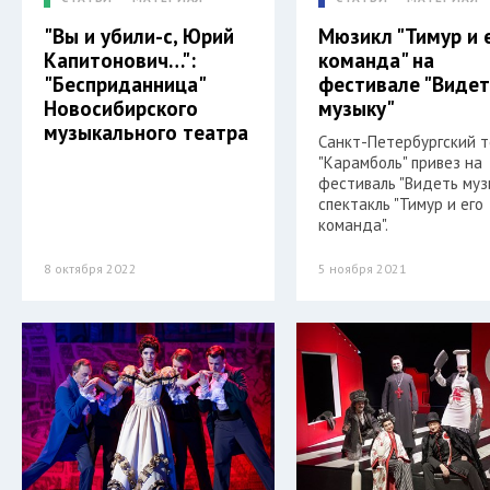
"Вы и убили-с, Юрий
Мюзикл "Тимур и 
Капитонович…":
команда" на
"Бесприданница"
фестивале "Виде
Новосибирского
музыку"
музыкального театра
Санкт-Петербургский 
"Карамболь" привез на
фестиваль "Видеть муз
спектакль "Тимур и его
команда".
8 октября 2022
5 ноября 2021