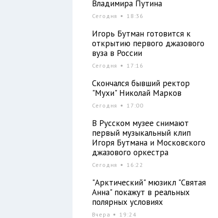
Владимира Путина
Сегодня
18:36
Игорь Бутман готовится к
открытию первого джазового
вуза в России
Сегодня
17:16
Скончался бывший ректор
"Мухи" Николай Марков
Сегодня
17:00
В Русском музее снимают
первый музыкальный клип
Игоря Бутмана и Московского
джазового оркестра
Сегодня
16:22
"Арктический" мюзикл "Святая
Анна" покажут в реальных
полярных условиях
Вчера
19:24