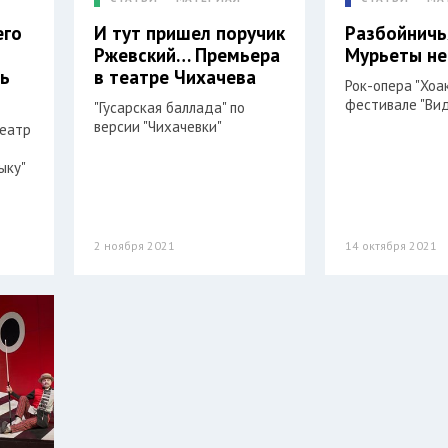
его
И тут пришел поручик
Разбойничь
Ржевский… Премьера
Мурьеты не
ть
в театре Чихачева
Рок-опера "Хоа
фестивале "Ви
"Гусарская баллада" по
версии "Чихачевки"
театр
ыку"
2 ноября 2021
14 октября 2021