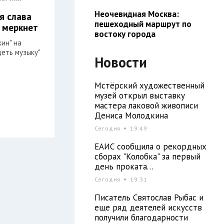
Неочевидная Москва:
я слава
пешеходный маршрут по
 меркнет
востоку города
кин" на
деть музыку"
Новости
Мстёрский художественный
музей открыл выставку
мастера лаковой живописи
Дениса Молодкина
Сегодня
19:49
ЕАИС сообщила о рекордных
сборах "Колобка" за первый
день проката…
Сегодня
19:31
Писатель Святослав Рыбас и
еще ряд деятелей искусств
получили благодарности