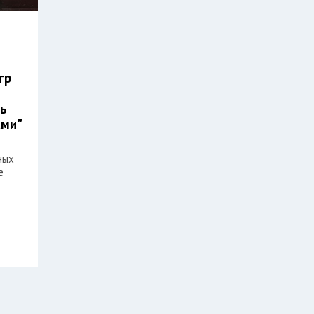
тр
ть
ами"
ных
е