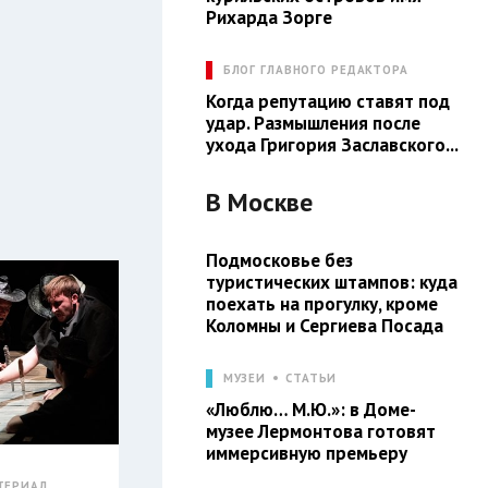
Рихарда Зорге
БЛОГ ГЛАВНОГО РЕДАКТОРА
Когда репутацию ставят под
удар. Размышления после
ухода Григория Заславского...
В
Москве
Подмосковье без
туристических штампов: куда
поехать на прогулку, кроме
Коломны и Сергиева Посада
МУЗЕИ
СТАТЬИ
«Люблю… М.Ю.»: в Доме-
музее Лермонтова готовят
иммерсивную премьеру
ТЕРИАЛ