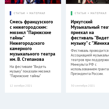
СТАТЬИ
МАТЕРИАЛ
СТАТЬИ
МАТЕРИАЛ
Смесь французского
Иркутский
с нижегородским:
Музыкальный теа
мюзикл "Парижские
приехал на
тайны"
фестиваль "Виде
Нижегородского
музыку" с "Жених
камерного
Фестиваль проводится
музыкального театра
Ассоциацией музыкаль
им. В. Степанова
театров при поддержк
Минкульта РФ с
На фестивале "Видеть
использованием гранта
музыку" показали мюзикл
Президента России.
"Парижские тайны"
12 октября 2021
30 сентября 2021