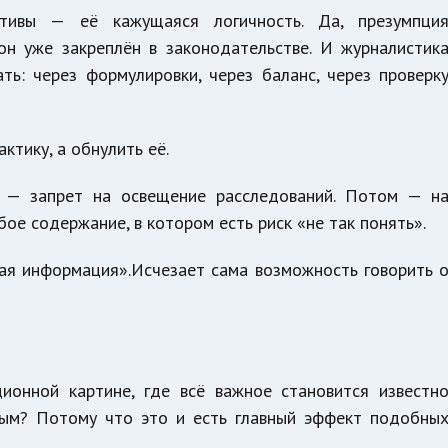
тивы — её кажущаяся логичность. Да, презумпци
он уже закреплён в законодательстве. И журналистик
ть: через формулировки, через баланс, через проверк
ктику, а обнулить её.
 — запрет на освещение расследований. Потом — н
ое содержание, в котором есть риск «не так понять».
ная информация».Исчезает сама возможность говорить 
ионной картине, где всё важное становится известн
сным? Потому что это и есть главный эффект подобны