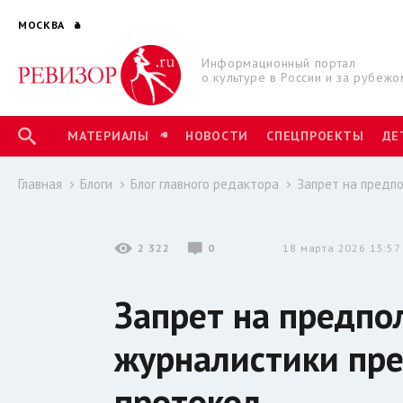
МОСКВА
Информационный портал
о культуре в России и за рубежо
МАТЕРИАЛЫ
НОВОСТИ
СПЕЦПРОЕКТЫ
ДЕ
Главная
Блоги
Блог главного редактора
Запрет на предпо
2 322
0
18 марта 2026 13:57
Запрет на предпо
журналистики пре
протокол