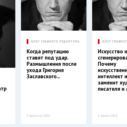
БЛОГ ГЛАВНОГО РЕДАКТОРА
БЛОГ ГЛАВНО
Когда репутацию
Искусство 
ставят под удар.
сгенериров
Размышления после
Почему
ухода Григория
искусствен
Заславского...
интеллект 
заменит ху
атр
писателя и 
7 августа 2026
5 июля 2026