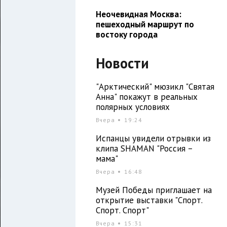
Неочевидная Москва:
пешеходный маршрут по
востоку города
Новости
"Арктический" мюзикл "Святая
Анна" покажут в реальных
полярных условиях
Вчера
19:24
Испанцы увидели отрывки из
клипа SHAMAN "Россия –
мама"
Вчера
16:48
Музей Победы приглашает на
открытие выставки "Спорт.
Спорт. Спорт"
Вчера
15:31