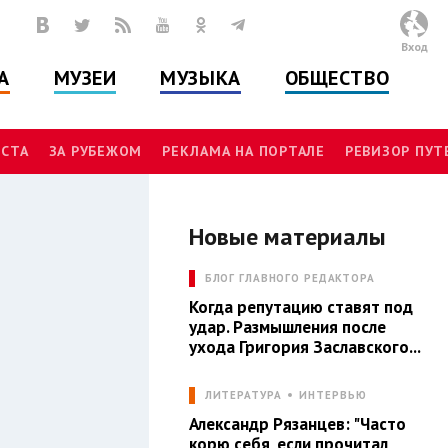
Вход
А
МУЗЕИ
МУЗЫКА
ОБЩЕСТВО
СТА
ЗА РУБЕЖОМ
РЕКЛАМА НА ПОРТАЛЕ
РЕВИЗОР ПУ
Новые материалы
А
БЛОГ ГЛАВНОГО РЕДАКТОРА
Когда репутацию ставят под
удар. Размышления после
ухода Григория Заславского...
ЛИТЕРАТУРА
ИНТЕРВЬЮ
Александр Рязанцев: "Часто
корю себя, если прочитал