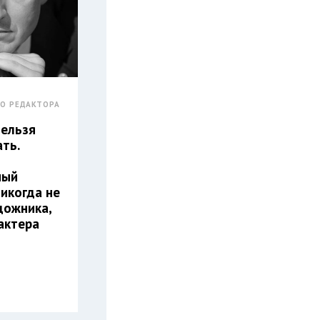
ГО РЕДАКТОРА
нельзя
ать.
ный
никогда не
дожника,
актера