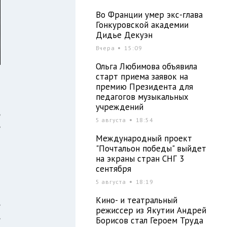
Во Франции умер экс-глава
Гонкуровской академии
Дидье Декуэн
Вчера
15:09
Ольга Любимова объявила
старт приема заявок на
премию Президента для
педагогов музыкальных
учреждений
ь
5 августа
18:54
е
Международный проект
"Почтальон победы" выйдет
на экраны стран СНГ 3
сентября
5 августа
18:19
Кино- и театральный
,
режиссер из Якутии Андрей
,
Борисов стал Героем Труда