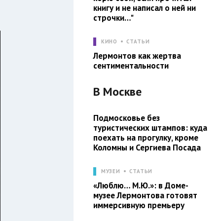
книгу и не написал о ней ни
строчки…"
КИНО
СТАТЬИ
Лермонтов как жертва
сентиментальности
В
Москве
Подмосковье без
туристических штампов: куда
поехать на прогулку, кроме
Коломны и Сергиева Посада
МУЗЕИ
СТАТЬИ
«Люблю… М.Ю.»: в Доме-
музее Лермонтова готовят
иммерсивную премьеру