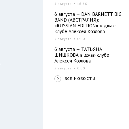
5 августа
16:50
6 августа — DAN BARNETT BIG
BAND (АВСТРАЛИЯ):
«RUSSIAN EDITION» в джаз-
клубе Алексея Козлова
5 августа
0:00
а
6 августа — ТАТЬЯНА
ШИШКОВА в джаз-клубе
Алексея Козлова
в
5 августа
0:00
ВСЕ НОВОСТИ
а
И
о