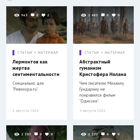
963
0
2
1 483
0
0
СТАТЬИ
МАТЕРИАЛ
СТАТЬИ
МАТЕРИАЛ
Лермонтов как
Абстрактный
жертва
гуманизм
сентиментальности
Кристофера Нолана
Специально для
Чем писателю Михаилу
"Ревизора.ru".
Гундарину не
понравился фильм
"Одиссея".
5 августа 2026
3 августа 2026
2 207
0
0
1 272
0
0