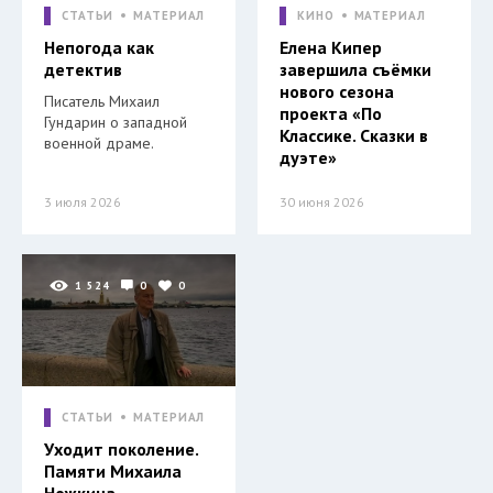
СТАТЬИ
МАТЕРИАЛ
КИНО
МАТЕРИАЛ
Непогода как
Елена Кипер
детектив
завершила съёмки
нового сезона
Писатель Михаил
проекта «По
Гундарин о западной
Классике. Сказки в
военной драме.
дуэте»
3 июля 2026
30 июня 2026
1 524
0
0
СТАТЬИ
МАТЕРИАЛ
Уходит поколение.
Памяти Михаила