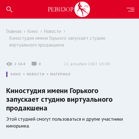
Главная
Кино
Новости
Киностудия имени Горького запускает студию
виртуального продакшена
2 664
0
22 декабря 2022 19:00
КИНО
НОВОСТИ
МАТЕРИАЛ
Киностудия имени Горького
запускает студию виртуального
продакшена
Этой студией смогут пользоваться и другие участники
кинорынка.