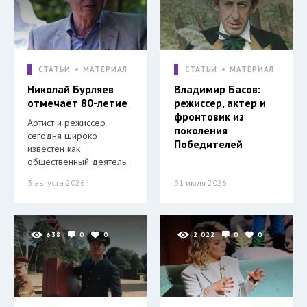
СТАТЬИ
МАТЕРИАЛ
СТАТЬИ
МАТЕРИАЛ
Николай Бурляев
Владимир Басов:
отмечает 80-летие
режиссер, актер и
фронтовик из
Артист и режиссер
поколения
сегодня широко
Победителей
известен как
общественный деятель.
3 августа 2026
31 июля 2026
638
0
0
2 022
0
0