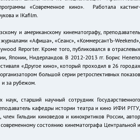
 программы «Современное кино». Работала кастинг
кова и IKafilm.
зскому и американскому кинематографу, преподавател
 журналами «Афиша», «Сеанс», «КоммерсантЪ-Weekend»
ollywood Reporter. Кроме того, публиковался в отраслевы
и, Японии, Нидерландов. В 2012-2013 гг. Борис Нелеп
тиваля «Другое кино», который проходил в 26 города
 организатором большой серии ретроспективных показо
 и за рубежом.
 наук, старший научный сотрудник Государственног
реподаватель кафедры истории театра и кино ИФИ РГГУ
 член Гильдии киноведов и кинокритиков России, авто
и современному состоянию кинематографа Центральной 