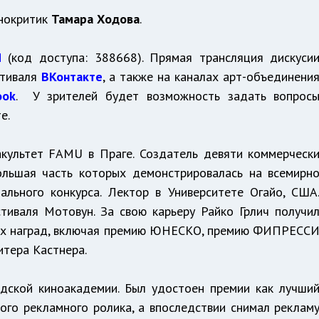
нокритик
Тамара Ходова
.
M
(код доступа: 388668). Прямая трансляция дискуси
стиваля
ВКонтакте
, а также на каналах арт-объединени
ook
. У зрителей будет возможность задать вопрос
е.
акультет FAMU в Праге. Создатель девяти коммерческ
ольшая часть которых демонстрировалась на всемирн
ального конкурса. Лектор в Университете Огайо, США
тиваля Мотовун. За свою карьеру Райко Грлич получи
ых наград, включая премию ЮНЕСКО, премию ФИПРЕСС
итера Кастнера.
дской киноакадемии. Был удостоен премии как лучши
ого рекламного ролика, а впоследствии снимал реклам