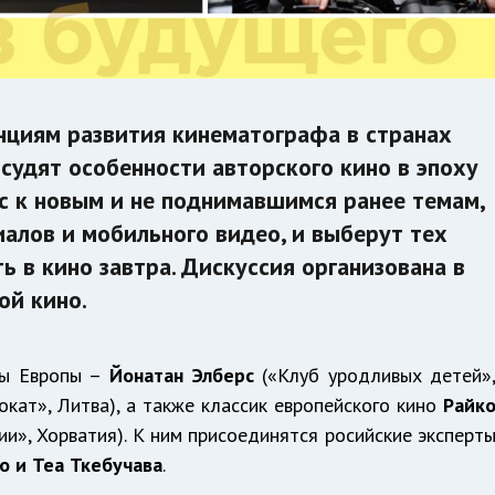
нциям развития кинематографа в странах
бсудят особенности авторского кино в эпоху
с к новым и не поднимавшимся ранее темам,
алов и мобильного видео, и выберут тех
ь в кино завтра. Дискуссия организована в
ой кино.
ры Европы –
Йонатан Элберс
(«Клуб уродливых детей»
кат», Литва), а также классик европейского кино
Райк
и», Хорватия). К ним присоединятся росийские эксперт
о и Теа Ткебучав
а
.