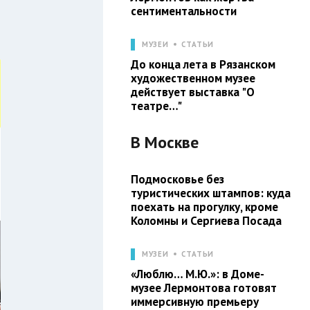
сентиментальности
МУЗЕИ
СТАТЬИ
До конца лета в Рязанском
художественном музее
действует выставка "О
театре…"
В
Москве
Подмосковье без
туристических штампов: куда
поехать на прогулку, кроме
Коломны и Сергиева Посада
МУЗЕИ
СТАТЬИ
«Люблю… М.Ю.»: в Доме-
музее Лермонтова готовят
иммерсивную премьеру