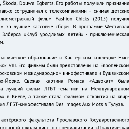
n, Škoda, Douwe Egberts. Его работы получили признани
 также сотрудничал с телекомпаниями – снимал детски
лнометражный фильм Fashion Chicks (2015) получи
» за лучшие кассовые сборы. В программе Фестивал
м Элберса «Клуб уродливых детей» - приключенческа
м.
рафическое образование в Хантерском колледже Нью
иж VIII. Его фильмы были представлены на Европейско
Московском международном кинофестивале и Бушвикско
ю-Йорке. Свежая картина Ромаса «Адвокат» был
 за лучший фильм ЛГБТ-тематики на Международно
» в Киеве, а также стала фильмом открытия на квир
ия ЛГБТ-кинофестиваля Des Images Aux Mots в Тулузе.
 актёрского факультета Ярославского Государственног
осковской школы кино по специализации «Практическа