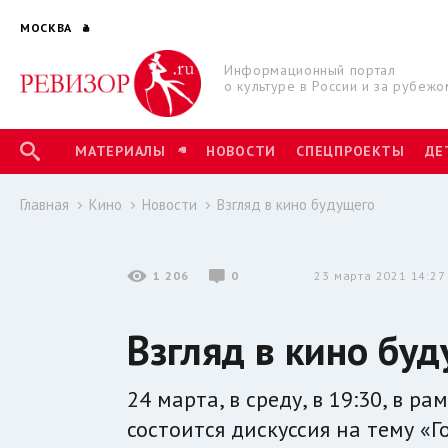
МОСКВА
Информационный портал
о культуре в России и за рубежо
МАТЕРИАЛЫ
НОВОСТИ
СПЕЦПРОЕКТЫ
ДЕ
Главная
Кино
Новости
Взгляд в кино будущего
1 206
0
23 марта 2021 14:27
Взгляд в кино бу
24 марта, в среду, в 19:30, в 
состоится дискуссия на тему «Г