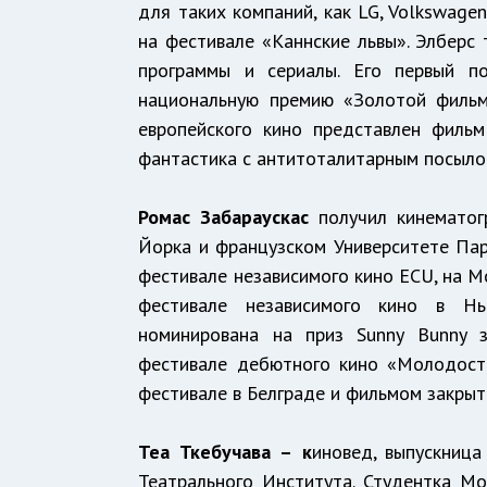
для таких компаний, как LG, Volkswage
на фестивале «Каннские львы». Элберс
программы и сериалы. Его первый по
национальную премию «Золотой фильм
европейского кино представлен филь
фантастика с антитоталитарным посыло
Ромас Забараускас
получил кинематог
Йорка и французском Университете Пар
фестивале независимого кино ECU, на 
фестивале независимого кино в Нь
номинирована на приз Sunny Bunny
фестивале дебютного кино «Молодость
фестивале в Белграде и фильмом закрыт
Теа Ткебучава –
к
иновед, выпускница
Театрального Института. Студентка М