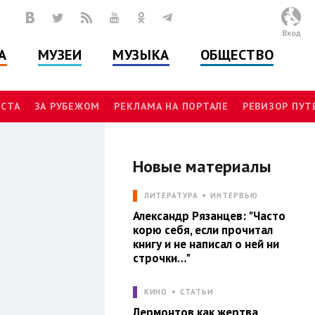
Вход
А
МУЗЕИ
МУЗЫКА
ОБЩЕСТВО
СТА
ЗА РУБЕЖОМ
РЕКЛАМА НА ПОРТАЛЕ
РЕВИЗОР ПУ
Новые материалы
Л
ЛИТЕРАТУРА
ИНТЕРВЬЮ
Александр Рязанцев: "Часто
корю себя, если прочитал
книгу и не написал о ней ни
строчки…"
КИНО
СТАТЬИ
Лермонтов как жертва