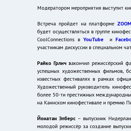
Модератором мероприятия выступит ки
Встреча пройдет на платформе
ZOO
будет осуществляться в группе кинофе
CoolСonnections в
YouTube
и
Faceb
участникам дискуссии в специальном чат
Райко Грлич
з
акончил режиссёрский ф
успешных художественных фильмов, б
известных фестивалях в рамках офици
Художественный руководитель кинофес
более 50-ти престижных международн
на Каннском кинофестивале и премию П
Йонатан Элберс
– выпускник Нидерлан
молодой режиссёр за создание выпускн