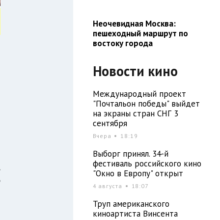
Неочевидная Москва:
пешеходный маршрут по
востоку города
Новости кино
Международный проект
"Почтальон победы" выйдет
на экраны стран СНГ 3
сентября
Вчера
18:19
Выборг принял. 34-й
фестиваль российского кино
,
"Окно в Европу" открыт
о
4 августа
18:07
ы
Труп американского
киноартиста Винсента