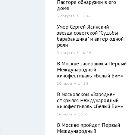
Пасторе обнаружен в его
доме
3 августа
17:42
и
Умер Сергей Ясинский –
я
звезда советской "Судьбы
барабанщика" и актер одной
ы
роли
3 августа
16:29
В Москве завершился Первый
и
Международный
о
кинофестиваль «Белый Бим»
.
20 июля
14:58
л
В московском «Зарядье»
И
открылся международный
кинофестиваль «Белый Бим»
16 июля
13:31
й
В Москве пройдет Первый
у
Международный