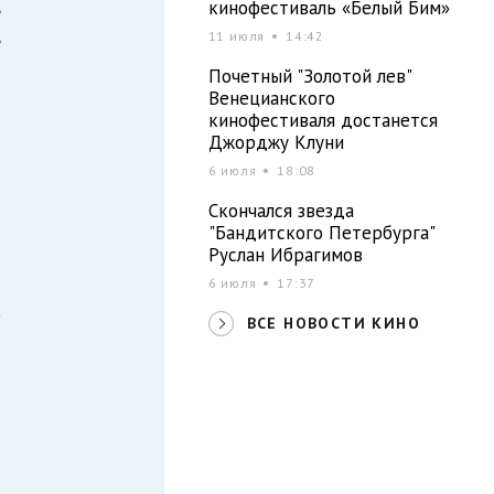
кинофестиваль «Белый Бим»
е
11 июля
14:42
е
л
Почетный "Золотой лев"
Венецианского
я
кинофестиваля достанется
я
Джорджу Клуни
6 июля
18:08
Скончался звезда
-
"Бандитского Петербурга"
м
Руслан Ибрагимов
м
6 июля
17:37
а
ВСЕ НОВОСТИ КИНО
м
-
о
я