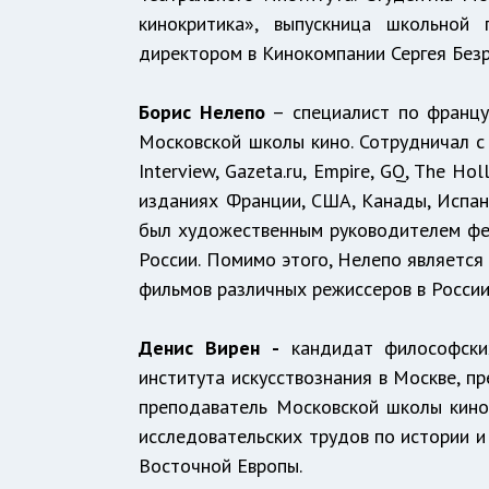
кинокритика», выпускница школьной
директором в Кинокомпании Сергея Безру
Борис Нелепо
– специалист по францу
Московской школы кино. Сотрудничал с
Interview, Gazeta.ru, Empire, GQ, The H
изданиях Франции, США, Канады, Испани
был художественным руководителем фес
России. Помимо этого, Нелепо является
фильмов различных режиссеров в России
Денис Вирен
-
кандидат философских
института искусствознания в Москве, п
преподаватель Московской школы кино,
исследовательских трудов по истории 
Восточной Европы.