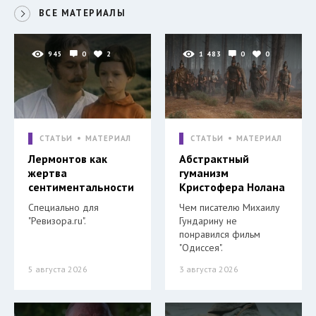
ВСЕ МАТЕРИАЛЫ
945
0
2
1 483
0
0
СТАТЬИ
МАТЕРИАЛ
СТАТЬИ
МАТЕРИАЛ
Лермонтов как
Абстрактный
жертва
гуманизм
сентиментальности
Кристофера Нолана
Специально для
Чем писателю Михаилу
"Ревизора.ru".
Гундарину не
понравился фильм
"Одиссея".
5 августа 2026
3 августа 2026