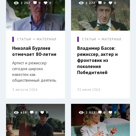
2 207
0
0
1 272
0
0
СТАТЬИ
МАТЕРИАЛ
СТАТЬИ
МАТЕРИАЛ
Николай Бурляев
Владимир Басов:
отмечает 80-летие
режиссер, актер и
фронтовик из
Артист и режиссер
поколения
сегодня широко
Победителей
известен как
общественный деятель.
3 августа 2026
31 июля 2026
638
0
0
2 022
0
0