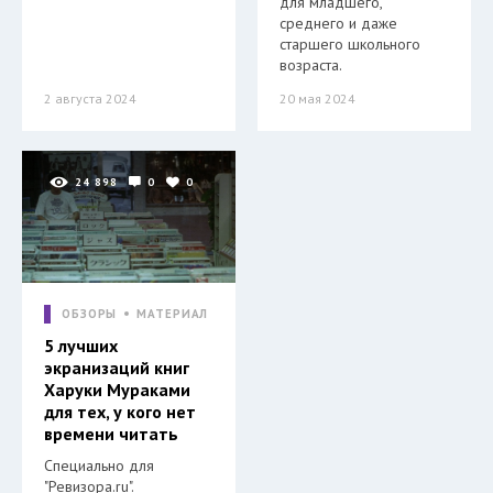
для младшего,
среднего и даже
старшего школьного
возраста.
2 августа 2024
20 мая 2024
24 898
0
0
ОБЗОРЫ
МАТЕРИАЛ
5 лучших
экранизаций книг
Харуки Мураками
для тех, у кого нет
времени читать
Специально для
"Ревизора.ru".