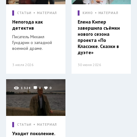
СТАТЬИ
МАТЕРИАЛ
КИНО
МАТЕРИАЛ
Непогода как
Елена Кипер
детектив
завершила съёмки
нового сезона
Писатель Михаил
проекта «По
Гундарин о западной
Классике. Сказки в
военной драме.
дуэте»
3 июля 2026
30 июня 2026
1 524
0
0
СТАТЬИ
МАТЕРИАЛ
Уходит поколение.