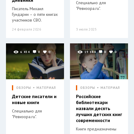
Специально для
"Ревизора.ru".
Писатель Михаил
Гундарин – о пяти книгах
участников СВО.
24 февраля 2026
3 июля 2025
6 454
0
0
19 184
0
0
ОБЗОРЫ
МАТЕРИАЛ
ОБЗОРЫ
МАТЕРИАЛ
Детские писатели и
Российские
новые книги
библиотекари
назвали десять
Специально для
лучших детских книг
"Ревизора.ru".
современности
Книги предназначены