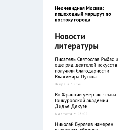
Неочевидная Москва:
пешеходный маршрут по
востоку города
Новости
литературы
Писатель Святослав Рыбас и
еще ряд деятелей искусств
получили благодарности
Владимира Путина
Вчера
18:36
Во Франции умер экс-глава
Гонкуровской академии
Дидье Декуэн
6 августа
15:09
Николай Бурляев намерен
выпустить сборник