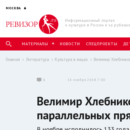
МОСКВА
Информационный портал
о культуре в России и за рубежо
МАТЕРИАЛЫ
НОВОСТИ
СПЕЦПРОЕКТЫ
ДЕ
Главная
Литература
Культура в лицах
Велимир Хлебнико
1
16 ноября 2018 7:00
Велимир Хлебнико
параллельных пр
В ноябре исполнилось 133 год