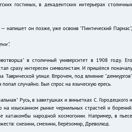
ских гостиных, в декадентских интерьерах столичны
— напишет он позже, уже освоив "Пиитический Парнас"
ени".
вотворца" в столичный университет в 1908 году. Ег
тал сразу интересен символистам. И пришёлся поначал
на Таврической улице. Впрочем, под влияние "демиургов
попал случайно. Был спрос на языческую ересь.
льная" Русь, в завитушках и виньетках С. Городецкого 
 на изысканном рынке чернильных страстей и борений
е катакомбы народной космогонии. Например, в пьес
жеств: снезини, смехини, Берёзомир, Древолюд.