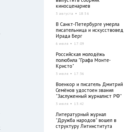
киносценариев
3 августа
18:56
В Санкт-Петербурге умерла
писательница и искусствовед
.
Ирада Берг
—
6 июля
17:09
ч
Российская молодёжь
о
полюбила "Графа Монте-
и
Кристо"
я
3 июля
17:36
я
Военкор и писатель Дмитрий
м
Семёнов удостоен звания
"Заслуженный журналист РФ"
3 июля
13:42
а
Литературный журнал
я
"Дружба народов" вошел в
структуру Литинститута
к