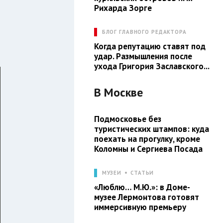
Рихарда Зорге
БЛОГ ГЛАВНОГО РЕДАКТОРА
Когда репутацию ставят под
удар. Размышления после
ухода Григория Заславского...
В
Москве
Подмосковье без
туристических штампов: куда
поехать на прогулку, кроме
Коломны и Сергиева Посада
МУЗЕИ
СТАТЬИ
«Люблю… М.Ю.»: в Доме-
музее Лермонтова готовят
иммерсивную премьеру