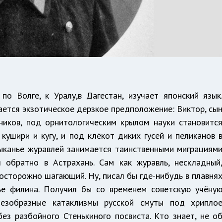
по Волге, к Уралу,в Дагестан, изучает японский язык
ается экзотическое дерзкое предположение: Виктор, сы
ников, под орнитологическим крылом науки становитс
 кушири и кугу, и под клёкот диких гусей и пеликанов 
лыканье журавлей занимается таинственными миграциям
 обратно в Астрахань. Сам как журавль, нескладный
осторожно шагающий. Ну, писал бы где-нибудь в плавня
ье филина. Получил бы со временем советскую учёну
езобразные катаклизмы русской смуты под хрипло
ез разбойного Стенькиного посвиста. Кто знает, не о