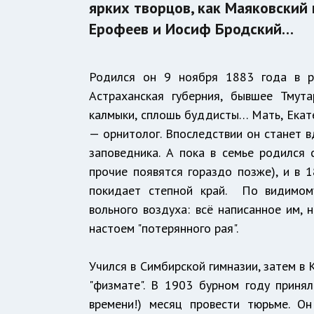
ярких творцов, как Маяковский 
Ерофеев и Иосиф Бродский…
Родился он 9 ноября 1883 года в р
Астраханская губерния, бывшее Тмута
калмыки, сплошь буддисты… Мать, Екат
— орнитолог. Впоследствии он станет 
заповедника. А пока в семье родился 
прочие появятся гораздо позже), и в 
покидает степной край. По видимому
вольного воздуха: всё написанное им, 
настоем "потерянного рая".
Учился в Симбирской гимназии, затем в
"физмате". В 1903 бурном году принял
времени!) месяц провести тюрьме. О