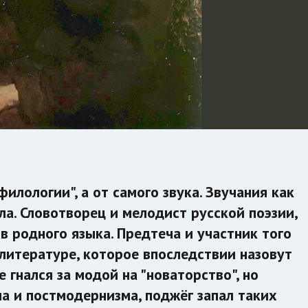
илологии", а от самого звука. Звучания как
ла. Словотворец и мелодист русской поэзии,
в родного языка. Предтеча и участник того
литературе, которое впоследствии назовут
е гнался за модой на "новаторство", но
а и постмодернизма, поджёг запал таких