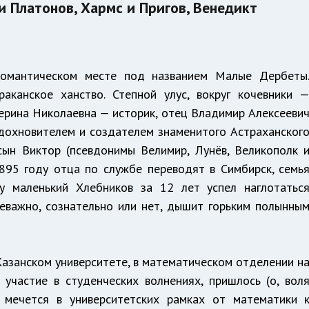
и Платонов, Хармс и Пригов, Венедикт
омантическом месте под названием Малые Дербеты
раканское ханство. Степной улус, вокруг кочевники 
ерина Николаевна — историк, отец Владимир Алексееви
вдохновителем и создателем знаменитого Астраханског
сын Виктор (псевдонимы Велимир, Лунёв, Великополк 
1895 году отца по службе переводят в Симбирск, семь
 маленький Хлебников за 12 лет успел наглотатьс
неважно, сознательно или нет, дышит горьким полынны
 Казанском университете, в математическом отделении н
 участие в студенческих волнениях, пришлось (о, вол
н мечется в университетских рамках от математики 