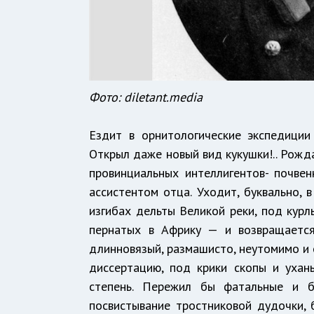
Фото: diletant.media
Ездит в орнитологические экспедиции 
Открыл даже новый вид кукушки!.. Рожд
провинциальных интеллигентов- почвен
ассистентом отца. Уходит, буквально, в
изгибах дельты Великой реки, под кур
пернатых в Африку — и возвращается
длинновязый, размашисто, неутомимо и 
диссертацию, под крики скопы и ухан
степень. Пережил бы фатальные и б
посвистывание тростниковой дудочки, б