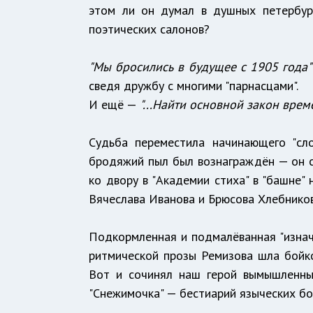
этом ли он думал в душных петербург
поэтических салонов?
"Мы бросились в будущее с 1905 года"
сведя дружбу с многими "парнасцами".
И ещё —
"...Найти основной закон врем
Судьба переместила начинающего "сло
бродяжий пыл был вознаграждён — он с
ко двору в "Академии стиха" в "башне" 
Вячеслава Иванова и Брюсова Хлебников 
Подкормленная и подмалёванная "изнача
ритмической прозы Ремизова шла бойко
Вот и сочинял наш герой вымышленны
"Снежимочка" — бестиарий языческих бо