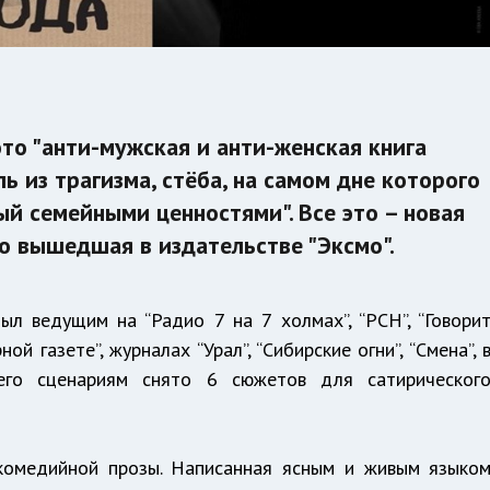
то "анти-мужская и анти-женская книга
ь из трагизма, стёба, на самом дне которого
й семейными ценностями". Все это – новая
о вышедшая в издательстве "Эксмо".
ыл ведущим на “Радио 7 на 7 холмах”, “РСН”, “Говори
ой газете”, журналах “Урал”, “Сибирские огни”, “Смена”, 
 его сценариям снято 6 сюжетов для сатирическог
комедийной прозы. Написанная ясным и живым языко