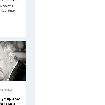
зывается
 картина».
АТЕРИАЛ
 умер экс-
ровской