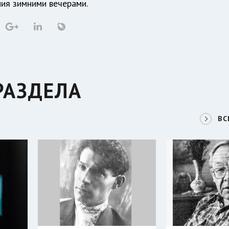
ния зимними вечерами.
РАЗДЕЛА
ВС