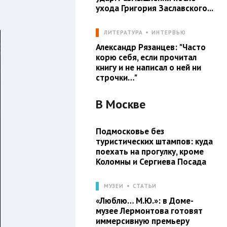
ухода Григория Заславского...
ЛИТЕРАТУРА
ИНТЕРВЬЮ
Александр Рязанцев: "Часто
корю себя, если прочитал
книгу и не написал о ней ни
строчки…"
В
Москве
Подмосковье без
туристических штампов: куда
поехать на прогулку, кроме
Коломны и Сергиева Посада
МУЗЕИ
СТАТЬИ
«Люблю… М.Ю.»: в Доме-
музее Лермонтова готовят
иммерсивную премьеру