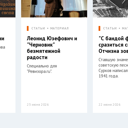
СТАТЬИ
МАТЕРИАЛ
СТАТЬИ
МА
ни
Леонид Юзефович и
"С бандой 
"Черновик"
сразиться 
ова
безмятежной
Отчизна зо
радости
Ставшую знам
советскую пес
Специально для
Сурков написал
"Ревизора.ru".
1941 года.
23 июня 2026
22 июня 2026