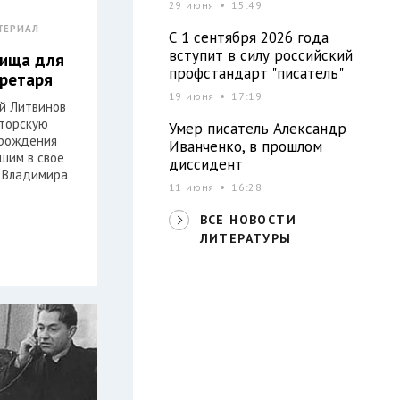
29 июня
15:49
ТЕРИАЛ
С 1 сентября 2026 года
вступит в силу российский
лища для
профстандарт "писатель"
кретаря
19 июня
17:19
ей Литвинов
торскую
Умер писатель Александр
 рождения
Иванченко, в прошлом
шим в свое
диссидент
 Владимира
11 июня
16:28
ВСЕ НОВОСТИ
ЛИТЕРАТУРЫ