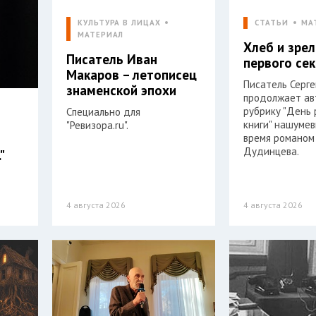
КУЛЬТУРА В ЛИЦАХ
СТАТЬИ
МА
МАТЕРИАЛ
Хлеб и зре
Писатель Иван
первого се
Макаров – летописец
Писатель Серг
знаменской эпохи
продолжает ав
рубрику "День
Специально для
книги" нашумев
"Ревизора.ru".
время романом
Дудинцева.
"
4 августа 2026
4 августа 2026