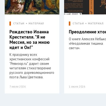
СТАТЬИ
МАТЕРИАЛ
СТАТЬИ
МАТЕРИАЛ
Рождество Иоанна
Преодоление хто
Крестителя. "Я не
О книге Алексея Небык
Мессия, но за мною
«Неодолимая тишина
идет и Он!"
света».
К празднику всех
христианских конфессий
"Ревизор.ru" дарит своим
читателям стихотворение
русского дореволюционного
поэта Льва Цветкова.
7 июля 2026
1 июля 2026