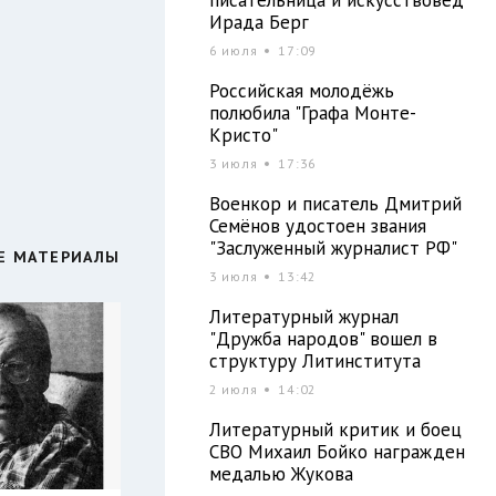
Ирада Берг
6 июля
17:09
Российская молодёжь
полюбила "Графа Монте-
Кристо"
3 июля
17:36
Военкор и писатель Дмитрий
Семёнов удостоен звания
"Заслуженный журналист РФ"
Е МАТЕРИАЛЫ
3 июля
13:42
Литературный журнал
"Дружба народов" вошел в
структуру Литинститута
2 июля
14:02
Литературный критик и боец
СВО Михаил Бойко награжден
медалью Жукова