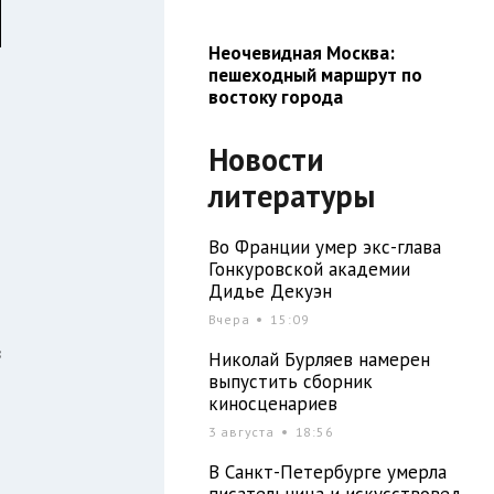
Неочевидная Москва:
пешеходный маршрут по
востоку города
Новости
литературы
Во Франции умер экс-глава
Гонкуровской академии
Дидье Декуэн
т
Вчера
15:09
в
Николай Бурляев намерен
выпустить сборник
о
киносценариев
3 августа
18:56
м
В Санкт-Петербурге умерла
писательница и искусствовед