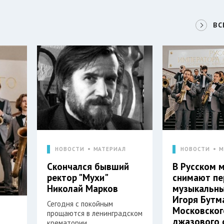
ВС
НОВОСТИ
МАТЕРИАЛ
НОВОСТИ
М
Скончался бывший
В Русском 
ректор "Мухи"
снимают п
Николай Марков
музыкальны
Игоря Бутм
Сегодня с покойным
Московског
прощаются в ленинградском
джазового 
крематории.