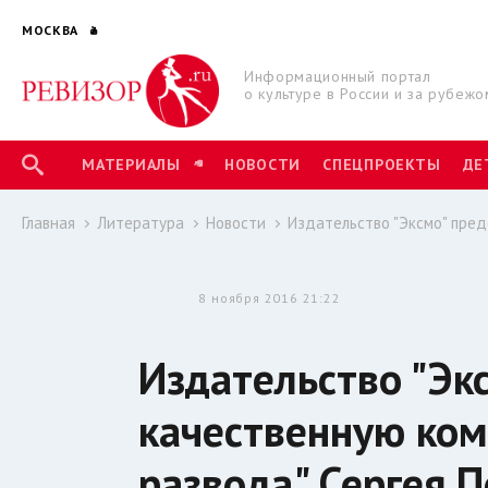
МОСКВА
Информационный портал
о культуре в России и за рубежо
МАТЕРИАЛЫ
НОВОСТИ
СПЕЦПРОЕКТЫ
ДЕ
Главная
Литература
Новости
Издательство "Эксмо" пред
8 ноября 2016 21:22
Издательство "Эк
качественную ком
развода" Сергея 