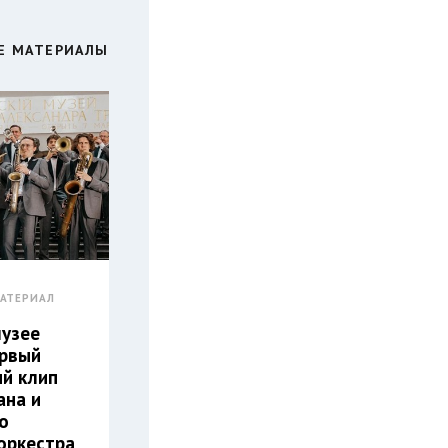
Е МАТЕРИАЛЫ
АТЕРИАЛ
музее
ервый
й клип
ана и
о
оркестра