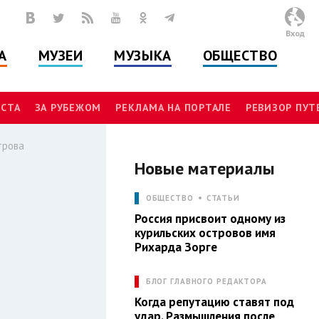
Вход
А
МУЗЕИ
МУЗЫКА
ОБЩЕСТВО
СТА
ЗА РУБЕЖОМ
РЕКЛАМА НА ПОРТАЛЕ
РЕВИЗОР ПУ
трова
Новые материалы
Л
ОБЩЕСТВО
СТАТЬИ
Россия присвоит одному из
курильских островов имя
Рихарда Зорге
БЛОГ ГЛАВНОГО РЕДАКТОРА
Когда репутацию ставят под
удар. Размышления после