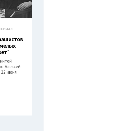
ТЕРИАЛ
фашистов
смелых
вет"
енитой
ню Алексей
 22 июня