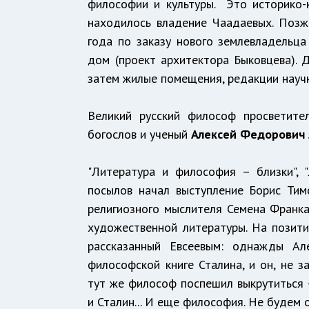
философии и культуры. Это историко-к
находилось владение Чаадаевых. Позж
года по заказу нового землевладельц
дом (проект архитектора Быковцева). 
затем жилые помещения, редакции науч
Великий русский философ просветител
богослов и ученый
Алексей Федорович 
"Литература и философия – близки", 
посылов начал выступление Борис Тим
религиозного мыслителя Семена Франка
художественной литературы. На позити
рассказанный Евсеевым: однажды Ал
философской книге Сталина, и он, не з
тут же философ поспешил выкрутиться –
и Сталин... И еще философия. Не будем 