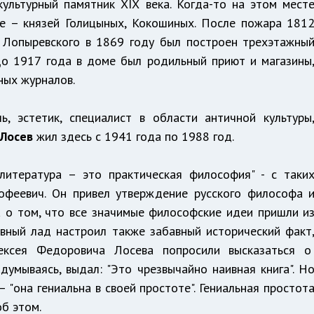
ультурный памятник ХIХ века. Когда-то на этом мест
е – князей Голицыных, Кокошиных. После пожара 181
а Лопыревского в 1869 году был построен трехэтажны
До 1917 года в доме был родильный приют и магазины
ных журналов.
ь, эстетик, специалист в области античной культуры
Лосев
жил здесь с 1941 года по 1988 год.
"литература – это практическая философия" - с таки
офеевич. Он привел утверждение русского философа 
 о том, что все значимые философские идеи пришли и
вный лад настроил также забавный исторический факт
ексея Федоровича Лосева попросили высказаться 
адумываясь, выдал: "Это чрезвычайно наивная книга". Н
 "она гениальна в своей простоте". Гениальная простот
об этом.