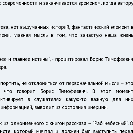
с современности и заканчивается временем, когда автор
еева, нет выдуманных историй, фантастический элемент 
пени, главная мысль в том, что зачастую наша жизн
нее и главнее истины", - процитировал Борис Тимофееви
ра.
спортить, не отклониться от первоначальной мысли – эт
 что говорит Борис Тимофеевич. В этот момен
 активирует в слушателях какую-то важную для ни
 информацией, выводит из состояния инерции.
 из одноименного с книгой рассказа – "Раб небесный". 
рнисте, который мечтал и должен был выступить пере