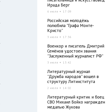
е
Ирада Берг
2
6 июля
17:09
й
Российская молодёжь
,
полюбила "Графа Монте-
Кристо"
3 июля
17:36
,
Военкор и писатель Дмитрий
Семёнов удостоен звания
"Заслуженный журналист РФ"
х
3 июля
13:42
и
Литературный журнал
з
"Дружба народов" вошел в
структуру Литинститута
,
2 июля
14:02
о
о
Литературный критик и боец
СВО Михаил Бойко награжден
а
медалью Жукова