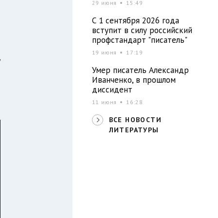
29 июня
15:49
С 1 сентября 2026 года
л
вступит в силу российский
профстандарт "писатель"
19 июня
17:19
у
Умер писатель Александр
о
Иванченко, в прошлом
з
диссидент
11 июня
16:28
ВСЕ НОВОСТИ
ЛИТЕРАТУРЫ