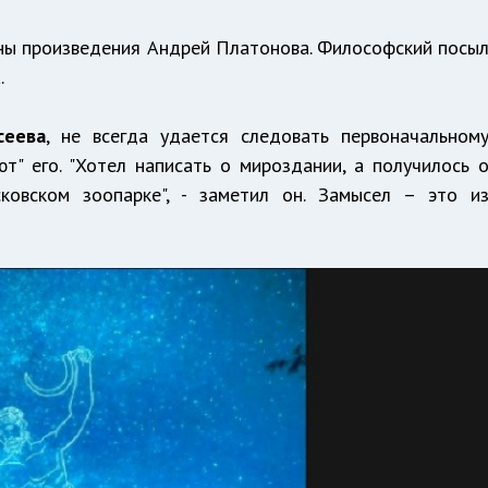
ны произведения Андрей Платонова. Философский посы
.
сеева
, не всегда удается следовать первоначальном
ют" его. "Хотел написать о мироздании, а получилось 
ковском зоопарке", - заметил он. Замысел – это и