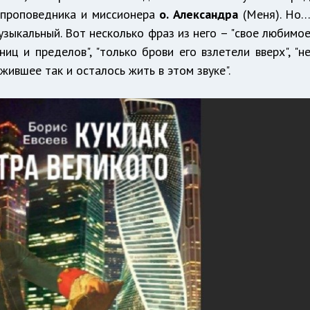
 проповедника и миссионера
о. Александра
(Меня). Но
узыкальный. Вот несколько фраз из него – "свое любимо
ниц и пределов", "только брови его взлетели вверх", "н
ожившее так и осталось жить в этом звуке".