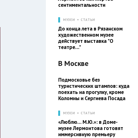
сентиментальности
МУЗЕИ
СТАТЬИ
До конца лета в Рязанском
художественном музее
действует выставка "О
театре…"
В
Москве
Подмосковье без
туристических штампов: куда
поехать на прогулку, кроме
Коломны и Сергиева Посада
МУЗЕИ
СТАТЬИ
«Люблю… М.Ю.»: в Доме-
музее Лермонтова готовят
иммерсивную премьеру