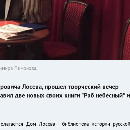
димира Пимонова.
оровича Лосева, прошел творческий вечер
авил две новых своих книги "Раб небесный" 
полагается Дом Лосева - библиотека истории русско