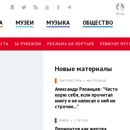
Вход
А
МУЗЕИ
МУЗЫКА
ОБЩЕСТВО
СТА
ЗА РУБЕЖОМ
РЕКЛАМА НА ПОРТАЛЕ
РЕВИЗОР ПУ
Новые материалы
Л
ЛИТЕРАТУРА
ИНТЕРВЬЮ
Александр Рязанцев: "Часто
корю себя, если прочитал
книгу и не написал о ней ни
строчки…"
КИНО
СТАТЬИ
Лермонтов как жертва