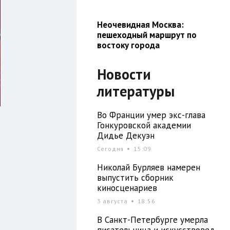
Неочевидная Москва:
пешеходный маршрут по
востоку города
Новости
литературы
Во Франции умер экс-глава
Гонкуровской академии
Дидье Декуэн
Сегодня
15:09
и
Николай Бурляев намерен
выпустить сборник
киносценариев
3 августа
18:56
й
В Санкт-Петербурге умерла
писательница и искусствовед