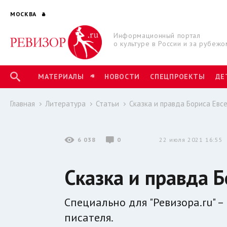
МОСКВА
Информационный портал
о культуре в России и за рубежо
МАТЕРИАЛЫ
НОВОСТИ
СПЕЦПРОЕКТЫ
ДЕ
Главная
Литература
Статьи
Сказка и правда Бориса Евс
6 038
0
22 июля 2021 16:55
Сказка и правда Б
Специально для "Ревизора.ru" 
писателя.