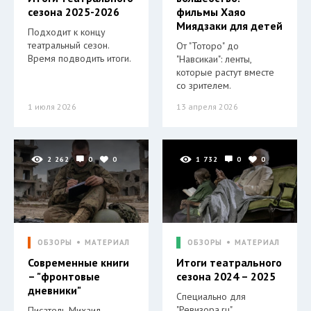
сезона 2025-2026
фильмы Хаяо
Миядзаки для детей
Подходит к концу
театральный сезон.
От "Тоторо" до
Время подводить итоги.
"Навсикаи": ленты,
которые растут вместе
со зрителем.
1 июля 2026
13 апреля 2026
2 262
0
0
1 732
0
0
ОБЗОРЫ
МАТЕРИАЛ
ОБЗОРЫ
МАТЕРИАЛ
Современные книги
Итоги театрального
– "фронтовые
сезона 2024 – 2025
дневники"
Специально для
"Ревизора.ru".
Писатель Михаил