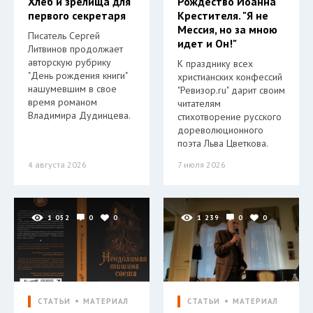
Хлеб и зрелища для
Рождество Иоанна
первого секретаря
Крестителя. "Я не
Мессия, но за мною
Писатель Сергей
идет и Он!"
Литвинов продолжает
авторскую рубрику
К празднику всех
"День рождения книги"
христианских конфессий
нашумевшим в свое
"Ревизор.ru" дарит своим
время романом
читателям
Владимира Дудинцева.
стихотворение русского
дореволюционного
поэта Льва Цветкова.
4 августа 2026
7 июля 2026
1 052
0
0
1 239
0
0
СТАТЬИ
МАТЕРИАЛ
СТАТЬИ
МАТЕРИАЛ