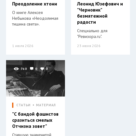
Преодоление хтони
Леонид Юзефович и
"Черновик"
О книге Алексея
безмятежной
Небыкова «Неодолимая
радости
тишина света».
Специально для
"Ревизора.ru".
1 июля 2026
23 июня 2026
760
0
0
СТАТЬИ
МАТЕРИАЛ
"С бандой фашистов
сразиться смелых
Отчизна зовет"
Ставшую знаменитой