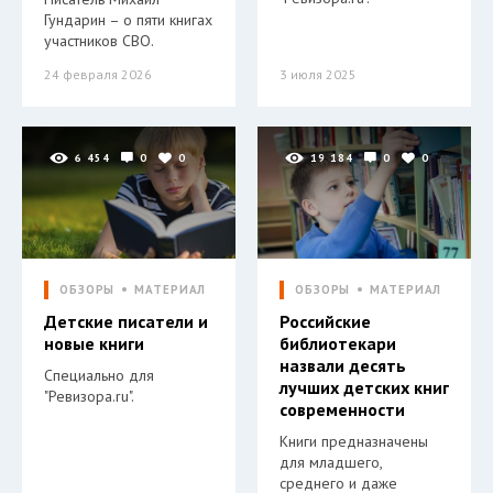
Гундарин – о пяти книгах
участников СВО.
24 февраля 2026
3 июля 2025
6 454
0
0
19 184
0
0
ОБЗОРЫ
МАТЕРИАЛ
ОБЗОРЫ
МАТЕРИАЛ
Детские писатели и
Российские
новые книги
библиотекари
назвали десять
Специально для
лучших детских книг
"Ревизора.ru".
современности
Книги предназначены
для младшего,
среднего и даже