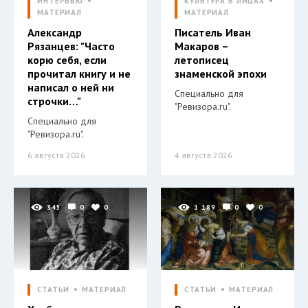
ИНТЕРВЬЮ
КУЛЬТУРА В ЛИЦАХ
МАТЕРИАЛ
МАТЕРИАЛ
Александр
Писатель Иван
Рязанцев: "Часто
Макаров –
корю себя, если
летописец
прочитал книгу и не
знаменской эпохи
написал о ней ни
Специально для
строчки…"
"Ревизора.ru".
Специально для
"Ревизора.ru".
6 августа 2026
4 августа 2026
345
0
0
1 189
0
0
СТАТЬИ
МАТЕРИАЛ
СТАТЬИ
МАТЕРИАЛ