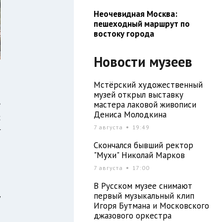
Неочевидная Москва:
пешеходный маршрут по
востоку города
Новости музеев
Мстёрский художественный
музей открыл выставку
е
мастера лаковой живописи
Дениса Молодкина
с
7 августа
19:49
г
и
Скончался бывший ректор
"Мухи" Николай Марков
7 августа
17:00
б
В Русском музее снимают
первый музыкальный клип
у
Игоря Бутмана и Московского
т
джазового оркестра