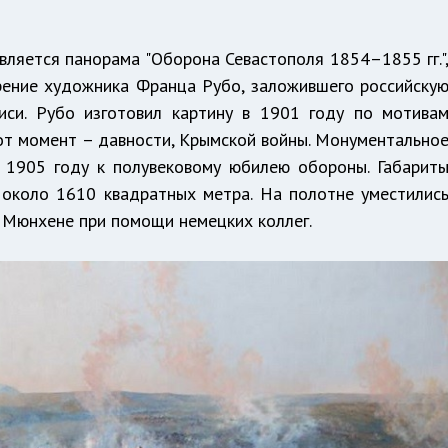
вляется панорама "Оборона Севастополя 1854–1855 гг."
рение художника Франца Рубо, заложившего российску
иси. Рубо изготовил картину в 1901 году по мотива
от момент – давности, Крымской войны. Монументально
 1905 году к полувековому юбилею обороны. Габарит
 около 1610 квадратных метра. На полотне уместилис
 в Мюнхене при помощи немецких коллег.