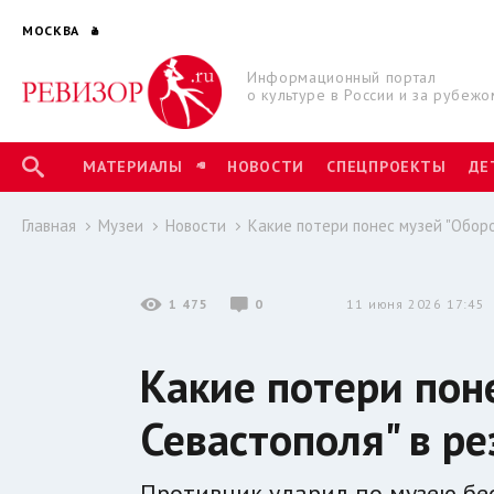
МОСКВА
Информационный портал
о культуре в России и за рубежо
МАТЕРИАЛЫ
НОВОСТИ
СПЕЦПРОЕКТЫ
ДЕ
Главная
Музеи
Новости
Какие потери понес музей "Оборо
1 475
0
11 июня 2026 17:45
Какие потери пон
Севастополя" в ре
Противник ударил по музею бе