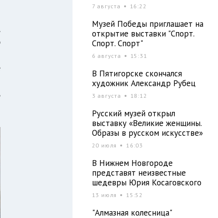
7 августа
16:22
Музей Победы приглашает на
,
открытие выставки "Спорт.
ю
Спорт. Спорт"
м
6 августа
15:31
е
В Пятигорске скончался
ы
художник Александр Рубец
ь
3 августа
18:12
Русский музей открыл
выставку «Великие женщины.
Образы в русском искусстве»
20 июля
16:03
В Нижнем Новгороде
представят неизвестные
шедевры Юрия Косаговского
13 июля
15:52
"Алмазная колесница"