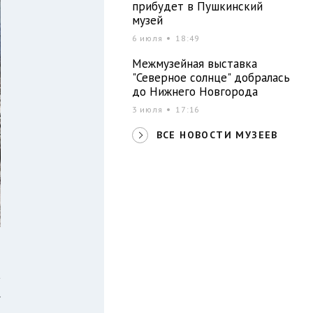
прибудет в Пушкинский
музей
6 июля
18:49
Межмузейная выставка
"Северное солнце" добралась
до Нижнего Новгорода
3 июля
17:16
ВСЕ НОВОСТИ МУЗЕЕВ
а
.
ь