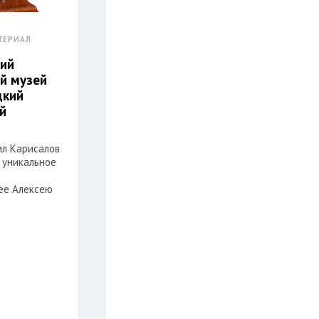
ТЕРИАЛ
ий
й музей
дкий
й
л Карисалов
 уникальное
ее Алексею