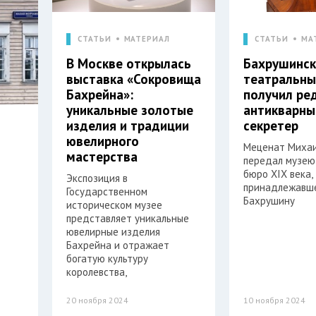
СТАТЬИ
МАТЕРИАЛ
СТАТЬИ
МА
В Москве открылась
Бахрушинск
выставка «Сокровища
театральны
Бахрейна»:
получил ре
уникальные золотые
антикварны
изделия и традиции
секретер
ювелирного
Меценат Михаи
мастерства
передал музею
бюро XIX века,
Экспозиция в
принадлежавш
Государственном
Бахрушину
историческом музее
представляет уникальные
ювелирные изделия
Бахрейна и отражает
богатую культуру
королевства,
20 ноября 2024
10 ноября 2024