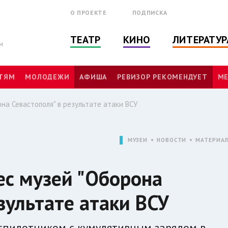
О ПРОЕКТЕ
ПОДПИСКА
ТЕАТР
КИНО
ЛИТЕРАТУР
м
ТЯМ
МОЛОДЕЖИ
АФИША
РЕВИЗОР РЕКОМЕНДУЕТ
МЕ
на Севастополя" в результате атаки ВСУ
МУЗЕИ
НОВОСТИ
МАТЕРИА
ес музей "Оборона
зультате атаки ВСУ
спилотником с кумулятивным зарядом в