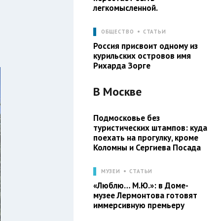
легкомысленной.
ОБЩЕСТВО
СТАТЬИ
Россия присвоит одному из
курильских островов имя
Рихарда Зорге
В
Москве
Подмосковье без
туристических штампов: куда
поехать на прогулку, кроме
Коломны и Сергиева Посада
МУЗЕИ
СТАТЬИ
«Люблю… М.Ю.»: в Доме-
музее Лермонтова готовят
иммерсивную премьеру