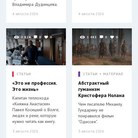
Владимира Дудинцева.
4 августа 2026
4 августа 2026
2 824
0
0
1 483
0
0
СТАТЬИ
СТАТЬИ
МАТЕРИАЛ
«Это не профессия.
Абстрактный
Это жизнь»
гуманизм
Кристофера Нолана
Капитан теплохода
«Княжна Анастасия»
Чем писателю Михаилу
Павел Косицкий о Волге,
Гундарину не
людях и реке, которую
понравился фильм
нужно читать как книгу.
"Одиссея".
3 августа 2026
3 августа 2026