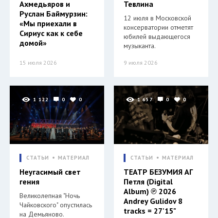
Ахмедьяров и
Тевлина
Руслан Баймурзин:
12 июля в Московской
«Мы приехали в
консерватории отметят
Сириус как к себе
юбилей выдающегося
домой»
музыканта.
15 июля 2026
9 июля 2026
1 122
0
0
1 657
0
0
СТАТЬИ
МАТЕРИАЛ
СТАТЬИ
МАТЕРИАЛ
Неугасимый свет
ТЕАТР БЕЗУМИЯ АГ
гения
Петля (Digital
Album) ℗ 2026
Великолепная "Ночь
Andrey Gulidov 8
Чайковского" опустилась
tracks = 27'15"
на Демьяново.