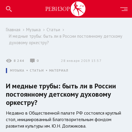
Главная
Музыка
Статьи
И медные трубы: быть ли в России постоянному детскому
духовому оркестру?
8 244
0
28 января 2019 15:57
МУЗЫКА
СТАТЬИ
МАТЕРИАЛ
И медные трубы: быть ли в России
постоянному детскому духовому
оркестру?
Недавно в Общественной палате РФ состоялся круглый
стол, инициированный Благотворительным фондом
развития культуры им. Ю.Н. Должикова.