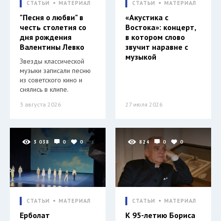
СТАТЬИ
МАТЕРИАЛ
СТАТЬИ
МАТЕРИАЛ
"Песня о любви" в
«Акустика с
честь столетия со
Востока»: концерт,
дня рождения
в котором слово
Валентины Левко
звучит наравне с
музыкой
Звезды классической
музыки записали песню
из советского кино и
снялись в клипе.
3 августа 2026
27 июля 2026
3 038
0
0
824
0
0
СТАТЬИ
МАТЕРИАЛ
СТАТЬИ
МАТЕРИАЛ
Ерболат
К 95-летию Бориса