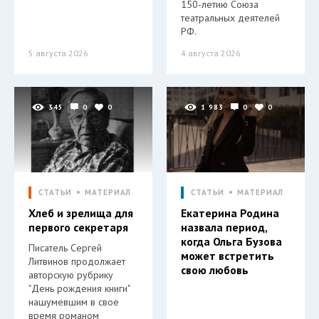
150-летию Союза
театральных деятелей
РФ.
5 августа 2026
4 августа 2026
345
0
0
1 983
0
0
СТАТЬИ
МАТЕРИАЛ
СТАТЬИ
МАТЕРИАЛ
Хлеб и зрелища для
Екатерина Родина
первого секретаря
назвала период,
когда Ольга Бузова
Писатель Сергей
может встретить
Литвинов продолжает
свою любовь
авторскую рубрику
"День рождения книги"
нашумевшим в свое
время романом