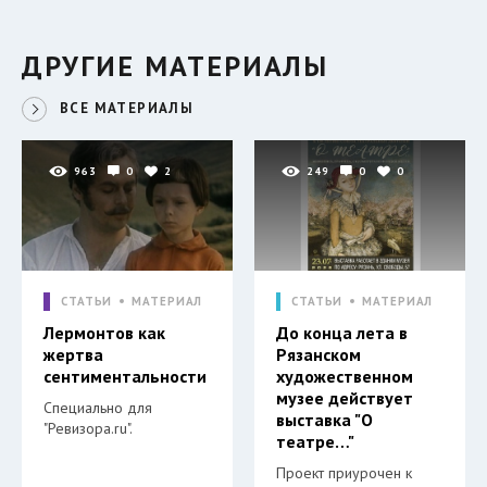
ДРУГИЕ МАТЕРИАЛЫ
ВСЕ МАТЕРИАЛЫ
963
0
2
249
0
0
СТАТЬИ
МАТЕРИАЛ
СТАТЬИ
МАТЕРИАЛ
Лермонтов как
До конца лета в
жертва
Рязанском
сентиментальности
художественном
музее действует
Специально для
выставка "О
"Ревизора.ru".
театре…"
Проект приурочен к