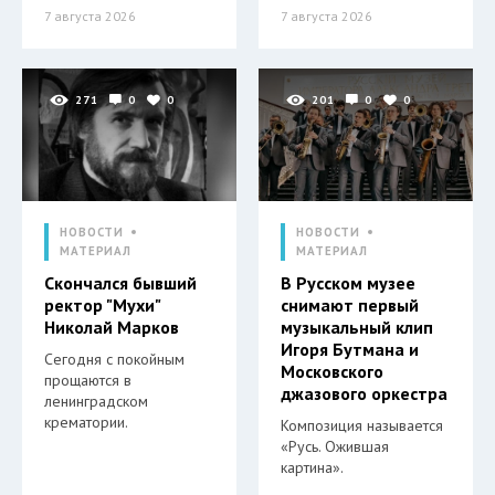
7 августа 2026
7 августа 2026
271
0
0
201
0
0
НОВОСТИ
НОВОСТИ
МАТЕРИАЛ
МАТЕРИАЛ
Скончался бывший
В Русском музее
ректор "Мухи"
снимают первый
Николай Марков
музыкальный клип
Игоря Бутмана и
Сегодня с покойным
Московского
прощаются в
джазового оркестра
ленинградском
крематории.
Композиция называется
«Русь. Ожившая
картина».