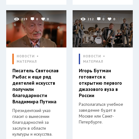
219
0
0
212
0
0
НОВОСТИ
НОВОСТИ
МАТЕРИАЛ
МАТЕРИАЛ
Писатель Святослав
Игорь Бутман
Рыбас и еще ряд
готовится к
деятелей искусств
открытию первого
получили
джазового вуза в
благодарности
России
Владимира Путина
Располагаться учебное
заведение будет в
Президентский указ
Москве или Санкт-
гласит о вынесении
Петербурге.
благодарностей за
заслуги в области
культуры и искусства.