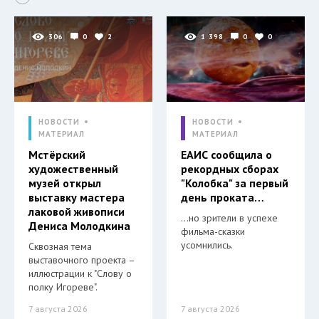
306
0
2
1 398
0
0
НОВОСТИ
НОВОСТИ
МАТЕРИАЛ
МАТЕРИАЛ
Мстёрский
ЕАИС сообщила о
художественный
рекордных сборах
музей открыл
"Колобка" за первый
выставку мастера
день проката…
лаковой живописи
…но зрители в успехе
Дениса Молодкина
фильма-сказки
усомнились.
Сквозная тема
выставочного проекта –
иллюстрации к "Слову о
полку Игореве".
7 августа 2026
7 августа 2026