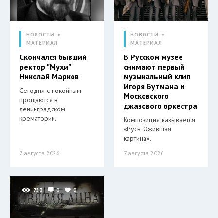
НОВОСТИ
НОВОСТИ
МАТЕРИАЛ
МАТЕРИАЛ
Скончался бывший
В Русском музее
ректор "Мухи"
снимают первый
Николай Марков
музыкальный клип
Игоря Бутмана и
Сегодня с покойным
Московского
прощаются в
джазового оркестра
ленинградском
крематории.
Композиция называется
«Русь. Ожившая
картина».
7 августа 2026
7 августа 2026
753
0
0