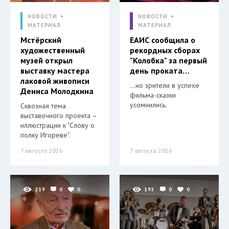
НОВОСТИ
НОВОСТИ
МАТЕРИАЛ
МАТЕРИАЛ
Мстёрский
ЕАИС сообщила о
художественный
рекордных сборах
музей открыл
"Колобка" за первый
выставку мастера
день проката…
лаковой живописи
…но зрители в успехе
Дениса Молодкина
фильма-сказки
усомнились.
Сквозная тема
выставочного проекта –
иллюстрации к "Слову о
полку Игореве".
7 августа 2026
7 августа 2026
219
0
0
195
0
0