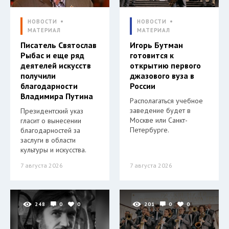
НОВОСТИ
НОВОСТИ
МАТЕРИАЛ
МАТЕРИАЛ
Писатель Святослав
Игорь Бутман
Рыбас и еще ряд
готовится к
деятелей искусств
открытию первого
получили
джазового вуза в
благодарности
России
Владимира Путина
Располагаться учебное
заведение будет в
Президентский указ
Москве или Санкт-
гласит о вынесении
Петербурге.
благодарностей за
заслуги в области
культуры и искусства.
7 августа 2026
7 августа 2026
248
0
0
201
0
0