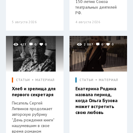
150-летию Союза
театральных деятелей
РФ.
5 августа 2026
4 августа 2026
423
0
0
2 007
0
0
СТАТЬИ
МАТЕРИАЛ
СТАТЬИ
МАТЕРИАЛ
Хлеб и зрелища для
Екатерина Родина
первого секретаря
назвала период,
когда Ольга Бузова
Писатель Сергей
может встретить
Литвинов продолжает
свою любовь
авторскую рубрику
"День рождения книги"
нашумевшим в свое
время романом