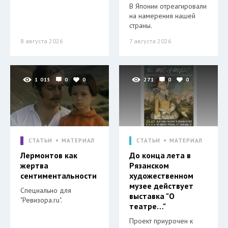
В Японии отреагировали
на намерения нашей
страны.
8 августа 2026
7 августа 2026
1 015
0
0
271
0
0
СТАТЬИ
МАТЕРИАЛ
СТАТЬИ
МАТЕРИАЛ
Лермонтов как
До конца лета в
жертва
Рязанском
сентиментальности
художественном
музее действует
Специально для
выставка "О
"Ревизора.ru".
театре…"
Проект приурочен к