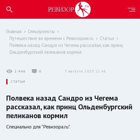
Главная
Спецпроекты
Путешествие во времени с Ревизором.ru
Статьи
Полвека назад Сандро из Чегема рассказал, как принц
Ольденбургский пеликанов кормил
2 446
0
7 августа 2023 12:46
СТАТЬИ
Полвека назад Сандро из Чегема
рассказал, как принц Ольденбургский
пеликанов кормил
Специально для "Ревизора.ru".