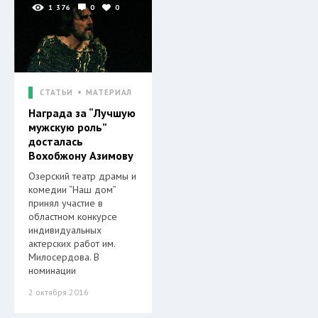
1 376
0
0
СТАТЬИ
МАТЕРИАЛ
Награда за “Лучшую
мужскую роль”
досталась
Вохобжону Азимову
Озерский театр драмы и
комедии “Наш дом”
принял участие в
областном конкурсе
индивидуальных
актерских работ им.
Милосердова. В
номинации
2 октября 2016