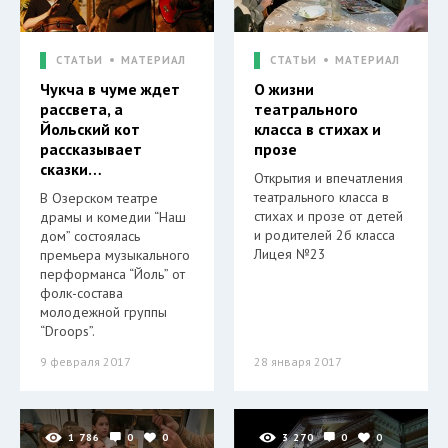
СТАТЬИ
МАТЕРИАЛ
СТАТЬИ
МАТЕРИАЛ
Чукча в чуме ждет
О жизни
рассвета, а
театрального
Йольский кот
класса в стихах и
рассказывает
прозе
сказки…
Открытия и впечатления
театрального класса в
В Озерском театре
стихах и прозе от детей
драмы и комедии “Наш
и родителей 2б класса
дом” состоялась
Лицея №23
премьера музыкального
перформанса “Йоль” от
фолк-состава
молодежной группы
“Droops”.
9 февраля 2017
28 января 2017
1 786
0
0
3 270
0
0