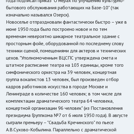
года подписал приказ "О мерах по улучшению культурно-
бытового обслуживания работающих на Базе-10" (так
изначально назывался Озерск).
Новоселье отпраздновали фантастически быстро – уже в
июне 1950 года было построено новое и по тем
временам невероятно шикарное театральное здание с
просторным фойе, оборудованной по последнему слову
техники сценой, помещениями для актеров и технических
цехов. "Уполномоченным ВЦСПС утверждена смета и
штатное расписание театра на 103 единицы, кроме того
симфонического оркестра на 39 человек, концертная
группа вокалистов 13 человек, был произведен отбор
кадров работников искусства в городе Москве и
Ленинграде в количестве 160 человек; в том числе для
комплектации драматического театра 64 человека,
концертной организации 96 человек" (из Постановления
президиума Группкома №7 от 6 июля 1950 года). В августе
сыграли премьеру – "Свадьба Кречинского" по пьесе
А.В.Сухово-Кобылина. Параллельно с драматической