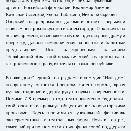
возраста. В труппе 40 артистов, из них заслуженные
артисты Российской федерации: Владимир Азимов,
Вячеслав Лясецкий, Елена Шибакина, Николай Скрябин.
Озерский театр драмы всегда был и остается первым и
главным центром искусства в своем городе. Откликаясь на
веяния времени, он менялся изнутри: здесь играли драму и
оперетту, давали симфонические концерты и балетные
представления. Под засекреченным названием
“Челябинский областной драматический” театр объехал с
гастролями всю страну, включая союзные республики.
В наши дни Озерский театр драмы и комедии “Наш дом”
по-прежнему остается брендом своего города, храня
лучшие традиции и держа руку на пульсе современности.
Помимо 7-8 премьер в год театр неизменно будоражит
свой город и театральную общественность новаторскими
проектами. Здесь проводится уникальный фестиваль
экспериментальных театральных форм “Ночь в театре”,
сумевший при полном отсутствии финансовой поддержки