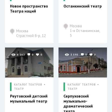
Новое пространство
Останкинский театр
Театра наций
Москва
1-я Останкинская,
Москва
5
Страстной б-р, 12
6 162
0
0
3 595
0
0
КАТАЛОГ ТЕАТРОВ
КАТАЛОГ ТЕАТРОВ
ТЕАТР
ТЕАТР
Реутовский детский
Серпуховский
музыкальный театр
музыкально-
драматический
театр