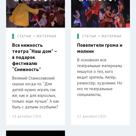
СТАТЬИ
МАТЕРИАЛ
СТАТЬИ
МАТЕРИАЛ
Вся нежность
Повелители грома и
театра “Наш дом” –
молнии
в подарок
В основном все
фестивалю
театральные материалы
“Снежность”
пишутся о тех, кого
видит зритель. Актёр,
Великий Станиславский
режиссёр, художник. Но
сказал когда-то: “Для
кто те театральные
детей нужно играть так
специалисты,
же, как и для взрослых,
только еще лучше”. А как
быть с детьми особыми?
14 декабря 2016
11 декабря 2016