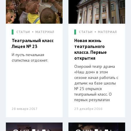
СТАТЬИ
МАТЕРИАЛ
СТАТЬИ
МАТЕРИАЛ
Театральный класс
Новая жизнь
Лицея № 23
театрального
класса. Первые
И пусть печальная
открытия
статистика отдохнет.
Озерский театр драма
«Наш дом» в этом
сезоне начал работать с
детьми: на базе школы
№ 25 открылся
театральный класс. О
первых результатах
28 января 2017
23 декабря 2016
1 423
0
0
1 963
0
1