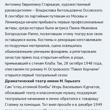
Антонину Гавриловну Старицкую, художественный
руководителем – Владислава Витольдовича Оссовского.
В сентябре по партийным путевкам из Москвы и
Ленинграда начали прибывать первые профессиональные
актеры, среди которых была актриса Панна Ивановна
Богородская-Раппо, посвятившая этому театру всю свою
оставшуюся жизнь. Костюмы и декорации изготавливали
из подручных материалов, сцена освещалась
обыкновенными уличными фонарями, а репетировали
зачастую прямо под открытым небом, в роще,
примыкавшей к стенам Клуба. Так, 28 октября 1948 года,
спектаклем по роману Н. Островского "Павел Корчагин"
открылся первый театральный сезон.
Драматический театр имени М. Горького
Сам "отец атомной бомбы" Игорь Васильевич Курчатов,
обожавший театр и классическую музыку, поддержал
театральное начинание и лично обратился к товарищу
Сталину за помощью. Тот внял просьбе и в декабре 1949