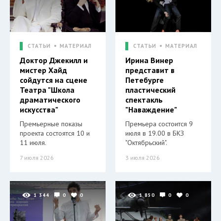
СТАТЬИ
МАТЕРИАЛ
СТАТЬИ
МАТЕРИАЛ
Доктор Джекилл и
Ирина Винер
мистер Хайд
представит в
сойдутся на сцене
Петебурге
Театра "Школа
пластический
драматического
спектакль
искусства"
"Наваждение"
Премьерные показы
Премьера состоится 9
проекта состоятся 10 и
июля в 19.00 в БКЗ
11 июля.
"Октябрьский".
7 июля 2026
3 июля 2026
1 344
0
0
1 850
0
0