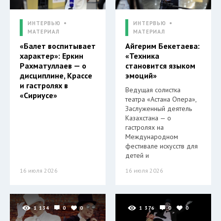
ИНТЕРВЬЮ
ИНТЕРВЬЮ
МАТЕРИАЛ
МАТЕРИАЛ
«Балет воспитывает
Айгерим Бекетаева:
характер»: Еркин
«Техника
Рахматуллаев — о
становится языком
дисциплине, Крассе
эмоций»
и гастролях в
Ведущая солистка
«Сириусе»
театра «Астана Опера»,
Заслуженный деятель
Казахстана — о
гастролях на
Международном
фестивале искусств для
детей и
16 июля 2026
16 июля 2026
1 134
0
0
1 376
0
0