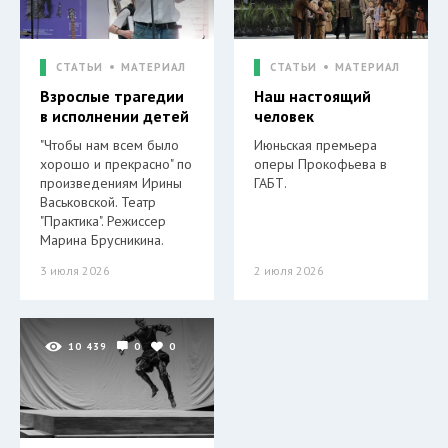
СТАТЬИ
МАТЕРИАЛ
СТАТЬИ
МАТЕРИАЛ
Взрослые трагедии
Наш настоящий
в исполнении детей
человек
"Чтобы нам всем было
Июньская премьера
хорошо и прекрасно" по
оперы Прокофьева в
произведениям Ирины
ГАБТ.
Васьковской. Театр
"Практика". Режиссер
Марина Брусникина.
3 июля 2026
2 июля 2026
10 439
0
0