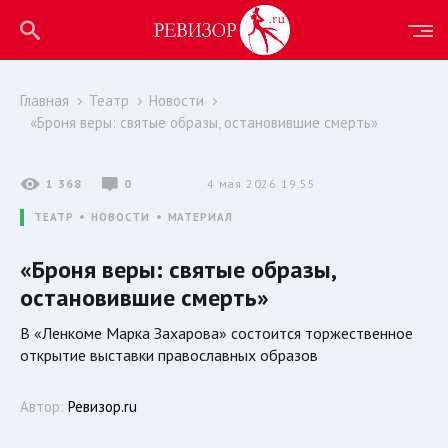
Главная
Театр
Новости
«Броня веры: святые образы, остановившие смерть»
1 368
0
4 мая 2026 19:55
ТЕАТР
НОВОСТИ
МАТЕРИАЛ
«Броня веры: святые образы,
остановившие смерть»
В «Ленкоме Марка Захарова» состоится торжественное
открытие выставки православных образов
Автор:
Ревизор.ru