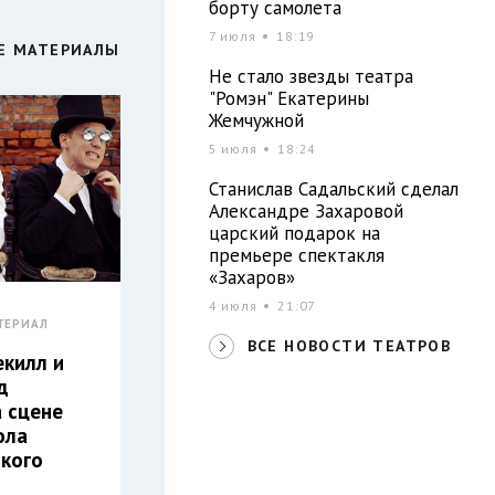
борту самолета
7 июля
18:19
Е МАТЕРИАЛЫ
Не стало звезды театра
"Ромэн" Екатерины
Жемчужной
5 июля
18:24
Станислав Садальский сделал
Александре Захаровой
царский подарок на
премьере спектакля
«Захаров»
4 июля
21:07
ТЕРИАЛ
ВСЕ НОВОСТИ ТЕАТРОВ
килл и
д
а сцене
ола
кого