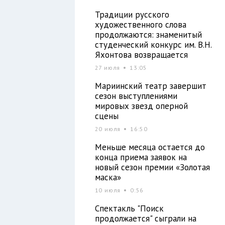
Традиции русского
я
художественного слова
продолжаются: знаменитый
студенческий конкурс им. В.Н.
Яхонтова возвращается
27 июля
13:05
Мариинский театр завершит
сезон выступлениями
мировых звезд оперной
сцены
20 июля
16:50
Меньше месяца остается до
конца приема заявок на
новый сезон премии «Золотая
маска»
10 июля
0:56
Спектакль "Поиск
продолжается" сыграли на