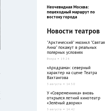
Неочевидная Москва:
пешеходный маршрут по
востоку города
Новости театров
"Арктический" мюзикл "Святая
Анна" покажут в реальных
полярных условиях
Вчера
19:24
«Архдрама»: северный
,
характер на сцене Театра
Вахтангова
3 августа
14:50
х
У «Современника» вновь
открылся летний кинотеатр
е
«Зелёный дворик»
3 августа
14:42