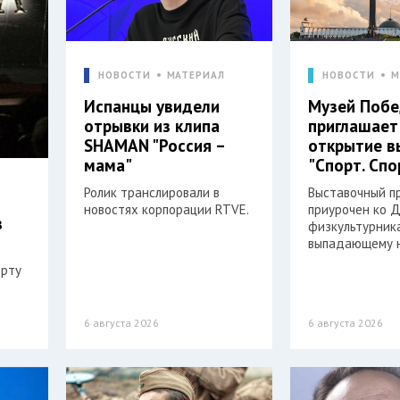
НОВОСТИ
МАТЕРИАЛ
НОВОСТИ
М
Испанцы увидели
Музей Поб
отрывки из клипа
приглашает
SHAMAN "Россия –
открытие в
мама"
"Спорт. Спо
Ролик транслировали в
Выставочный п
новостях корпорации RTVE.
приурочен ко 
в
физкультурника
выпадающему н
орту
6 августа 2026
6 августа 2026