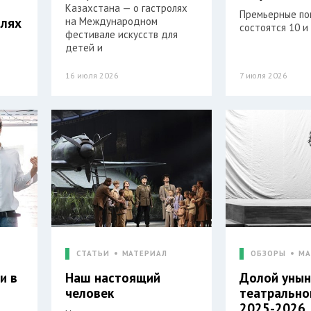
Казахстана — о гастролях
Премьерные по
олях
на Международном
состоятся 10 и
фестивале искусств для
детей и
16 июля 2026
7 июля 2026
СТАТЬИ
МАТЕРИАЛ
ОБЗОРЫ
МА
и в
Наш настоящий
Долой унын
й
человек
театрально
2025-2026