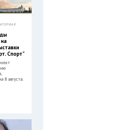
АТЕРИАЛ
еды
 на
ыставки
рт. Спорт"
роект
Дню
,
а 8 августа.