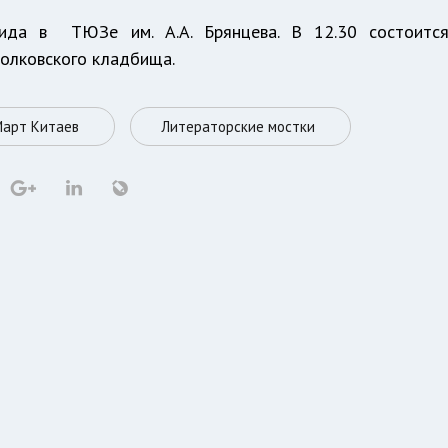
хида в ТЮЗе им. А.А. Брянцева. В 12.30 состоитс
Волковского кладбища.
Март Китаев
Литераторские мостки