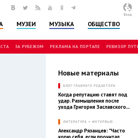
Вход
А
МУЗЕИ
МУЗЫКА
ОБЩЕСТВО
СТА
ЗА РУБЕЖОМ
РЕКЛАМА НА ПОРТАЛЕ
РЕВИЗОР ПУ
Новые материалы
Л
БЛОГ ГЛАВНОГО РЕДАКТОРА
Когда репутацию ставят под
удар. Размышления после
ухода Григория Заславского...
ЛИТЕРАТУРА
ИНТЕРВЬЮ
Александр Рязанцев: "Часто
корю себя, если прочитал