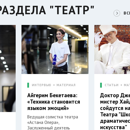
АЗДЕЛА "ТЕАТР"
ВС
ИНТЕРВЬЮ
МАТЕРИАЛ
СТАТЬИ
МА
Айгерим Бекетаева:
Доктор Дже
«Техника становится
мистер Хай
языком эмоций»
сойдутся н
Театра "Шк
Ведущая солистка театра
драматичес
«Астана Опера»,
искусства"
Заслуженный деятель