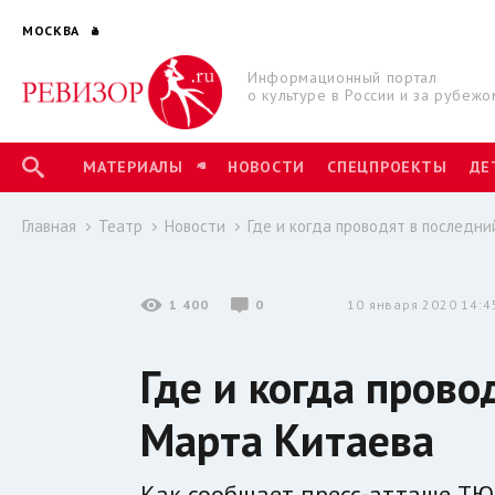
МОСКВА
Информационный портал
о культуре в России и за рубежо
МАТЕРИАЛЫ
НОВОСТИ
СПЕЦПРОЕКТЫ
ДЕ
Главная
Театр
Новости
Где и когда проводят в последн
1 400
0
10 января 2020 14:4
Где и когда прово
Марта Китаева
Как сообщает пресс-атташе ТЮЗа