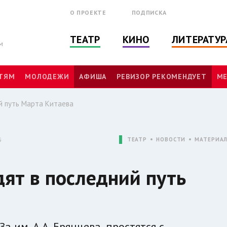
О ПРОЕКТЕ
ПОДПИСКА
ТЕАТР
КИНО
ЛИТЕРАТУР
м
ТЯМ
МОЛОДЕЖИ
АФИША
РЕВИЗОР РЕКОМЕНДУЕТ
МЕ
ий путь Марта Китаева
5
ТЕАТР
НОВОСТИ
МАТЕРИА
дят в последний путь
 им. А.А. Брянцева, простятся с