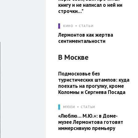
книгу и не написал о ней ни
строчки…"
КИНО
СТАТЬИ
Лермонтов как жертва
сентиментальности
В
Москве
Подмосковье без
туристических штампов: куда
поехать на прогулку, кроме
Коломны и Сергиева Посада
МУЗЕИ
СТАТЬИ
«Люблю… М.Ю.»: в Доме-
музее Лермонтова готовят
иммерсивную премьеру