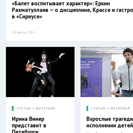
«Балет воспитывает характер»: Еркин
Рахматуллаев — о дисциплине, Крассе и гастр
в «Сириусе»
16 июля 2026
СТАТЬИ
МАТЕРИАЛ
СТАТЬИ
МАТЕРИАЛ
Ирина Винер
Взрослые трагеди
представит в
исполнении дете
Петебурге