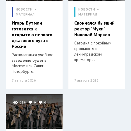
НОВОСТИ
НОВОСТИ
МАТЕРИАЛ
МАТЕРИАЛ
Игорь Бутман
Скончался бывший
готовится к
ректор "Мухи"
открытию первого
Николай Марков
джазового вуза в
Сегодня с покойным
России
прощаются в
ленинградском
Располагаться учебное
крематории.
заведение будет в
Москве или Санкт-
Петербурге.
7 августа 2026
7 августа 2026
239
0
0