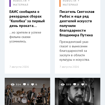
НОВОСТИ
НОВОСТИ
МАТЕРИАЛ
МАТЕРИАЛ
ЕАИС сообщила о
Писатель Святослав
рекордных сборах
Рыбас и еще ряд
"Колобка" за первый
деятелей искусств
день проката…
получили
благодарности
…но зрители в успехе
Владимира Путина
фильма-сказки
усомнились.
Президентский указ
гласит о вынесении
благодарностей за
заслуги в области
культуры и искусства.
7 августа 2026
7 августа 2026
314
0
0
350
0
0