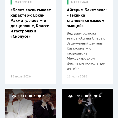
МАТЕРИАЛ
МАТЕРИАЛ
«Балет воспитывает
Айгерим Бекетаева:
характер»: Еркин
«Техника
Рахматуллаев — о
становится языком
дисциплине, Крассе
эмоций»
и гастролях в
Ведущая солистка
«Сириусе»
театра «Астана Опера»,
Заслуженный деятель
Казахстана — о
гастролях на
Международном
фестивале искусств для
детей и
16 июля 2026
16 июля 2026
1 151
0
0
1 396
0
0