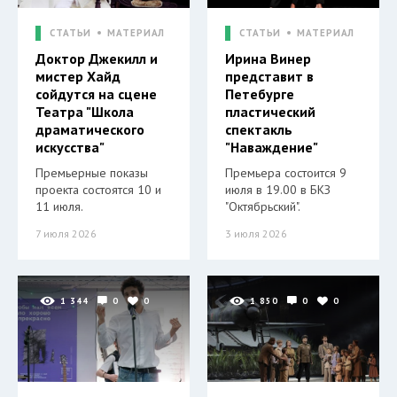
СТАТЬИ
МАТЕРИАЛ
СТАТЬИ
МАТЕРИАЛ
Доктор Джекилл и
Ирина Винер
мистер Хайд
представит в
сойдутся на сцене
Петебурге
Театра "Школа
пластический
драматического
спектакль
искусства"
"Наваждение"
Премьерные показы
Премьера состоится 9
проекта состоятся 10 и
июля в 19.00 в БКЗ
11 июля.
"Октябрьский".
7 июля 2026
3 июля 2026
1 344
0
0
1 850
0
0