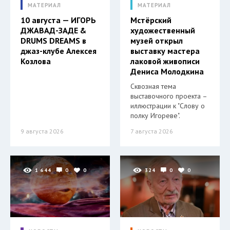
МАТЕРИАЛ
МАТЕРИАЛ
10 августа — ИГОРЬ
Мстёрский
ДЖАВАД-ЗАДЕ &
художественный
DRUMS DREAMS в
музей открыл
джаз-клубе Алексея
выставку мастера
Козлова
лаковой живописи
Дениса Молодкина
Сквозная тема
выставочного проекта –
иллюстрации к "Слову о
полку Игореве".
9 августа 2026
7 августа 2026
1 644
0
0
324
0
0