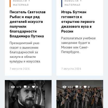
НОВОСТИ
НОВОСТИ
МАТЕРИАЛ
МАТЕРИАЛ
Писатель Святослав
Игорь Бутман
Рыбас и еще ряд
готовится к
деятелей искусств
открытию первого
получили
джазового вуза в
благодарности
России
Владимира Путина
Располагаться учебное
заведение будет в
Президентский указ
Москве или Санкт-
гласит о вынесении
Петербурге.
благодарностей за
заслуги в области
культуры и искусства.
7 августа 2026
7 августа 2026
172
0
0
152
0
0