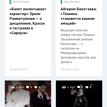
МАТЕРИАЛ
МАТЕРИАЛ
«Балет воспитывает
Айгерим Бекетаева:
характер»: Еркин
«Техника
Рахматуллаев — о
становится языком
дисциплине, Крассе
эмоций»
и гастролях в
Ведущая солистка
«Сириусе»
театра «Астана Опера»,
Заслуженный деятель
Казахстана — о
гастролях на
Международном
фестивале искусств для
детей и
16 июля 2026
16 июля 2026
1 078
0
0
1 359
0
0