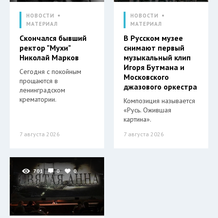
НОВОСТИ
НОВОСТИ
МАТЕРИАЛ
МАТЕРИАЛ
Скончался бывший
В Русском музее
ректор "Мухи"
снимают первый
Николай Марков
музыкальный клип
Игоря Бутмана и
Сегодня с покойным
Московского
прощаются в
джазового оркестра
ленинградском
крематории.
Композиция называется
«Русь. Ожившая
картина».
7 августа 2026
7 августа 2026
701
0
0