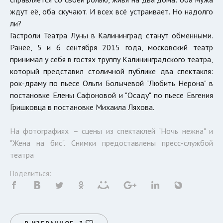
ждут её, оба скучают. И всех всё устраивает. Но надолго
ли?
Гастроли Театра Луны в Калининград станут обменными.
Ранее, 5 и 6 сентября 2015 года, московский театр
принимал у себя в гостях труппу Калининградского театра,
который представил столичной публике два спектакля:
рок-драму по пьесе Ольги Болычевой "Любить Нерона" в
постановке Елены Сафоновой и "Осаду" по пьесе Евгения
Гришковца в постановке Михаила Ляхова.
На фотографиях
–
сцены из спектаклей "Ночь нежна" и
"Жена на бис". Снимки предоставлены пресс-службой
театра
Поделиться: