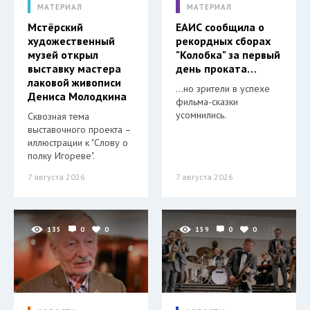
МАТЕРИАЛ
МАТЕРИАЛ
Мстёрский
ЕАИС сообщила о
художественный
рекордных сборах
музей открыл
"Колобка" за первый
выставку мастера
день проката…
лаковой живописи
…но зрители в успехе
Дениса Молодкина
фильма-сказки
усомнились.
Сквозная тема
выставочного проекта –
иллюстрации к "Слову о
полку Игореве".
7 августа 2026
7 августа 2026
135
0
0
159
0
0