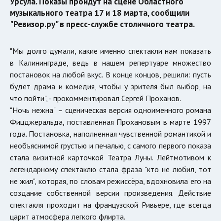
Урсула. Показы пройдут на сцене Областного
музыкального театра 17 и 18 марта, сообщили
"Ревизор.ру" в пресс-службе столичного театра.
"Мы долго думали, какие именно спектакли нам показать
в Калининграде, ведь в нашем репертуаре множество
постановок на любой вкус. В конце концов, решили: пусть
будет драма и комедия, чтобы у зрителя был выбор, на
что пойти", - прокомментировал Сергей Проханов.
"Ночь нежна"
–
сценическая версия одноименного романа
Фицджеральда, поставленная Прохановым в марте 1997
года. Постановка, наполненная чувственной романтикой и
необъяснимой грустью и печалью, с самого первого показа
стала визитной карточкой Театра Луны. Лейтмотивом к
легендарному спектаклю стала фраза "кто не любил, тот
не жил", которая, по словам режиссёра, вдохновила его на
создание собственной версии произведения. Действие
спектакля проходит на французской Ривьере, где всегда
царит атмосфера легкого флирта.