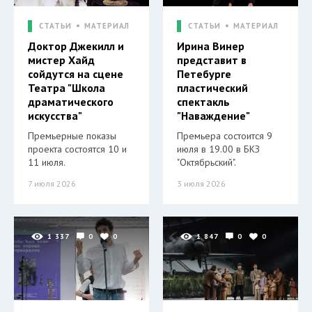
СТАТЬИ
МАТЕРИАЛ
СТАТЬИ
МАТЕРИАЛ
Доктор Джекилл и
Ирина Винер
мистер Хайд
представит в
сойдутся на сцене
Петебурге
Театра "Школа
пластический
драматического
спектакль
искусства"
"Наваждение"
Премьерные показы
Премьера состоится 9
проекта состоятся 10 и
июля в 19.00 в БКЗ
11 июля.
"Октябрьский".
7 июля 2026
3 июля 2026
1 337
0
0
1 847
0
0