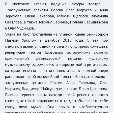
В спектакле играют ведущие актёры театра
–
заслуженные артисты России Олег Марусев и Анна
Терехова, Елена Захарова, Максим Щеголев, Людмила
Светлова, а также Михаил Бабичев, Полина Барышникова
и Олег Чудницов.
"Жена на бис" поставлена на "лунной" сцене режиссёром
Павлом Урсулом в декабре 2012 года. С тех пор
спектакль является одной из самых популярных комедий в
репертуаре театра благодаря остроумному сюжету,
оригинальной режиссёрской подаче, чудесному
музыкальному оформлению и искрометной игре актёров,
которые именно в этом спектакле в полной мере
раскрывают свой комедийный талант. В главных ролях -
заслуженные артисты России Анна Терехова, Олег
Марусев, Владимир Майсурадзе, а также Дарья Цыпляева.
Главная героиня пьесы находит свой рецепт женского
счастья, который заключается в том, чтобы завести себе
сразу двух мужей. Она ловко и изобретательно
справляется со своей ролью, живя на два дома: оба мужа