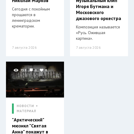
Николай Марков
музыкальный клип
Игоря Бутмана и
Сегодня с покойным
Московского
прощаются в
джазового оркестра
ленинградском
крематории.
Композиция называется
«Русь. Ожившая
картина».
7 августа 2026
7 августа 2026
753
0
0
НОВОСТИ
МАТЕРИАЛ
"Арктический"
мюзикл "Святая
Анна" покажут в