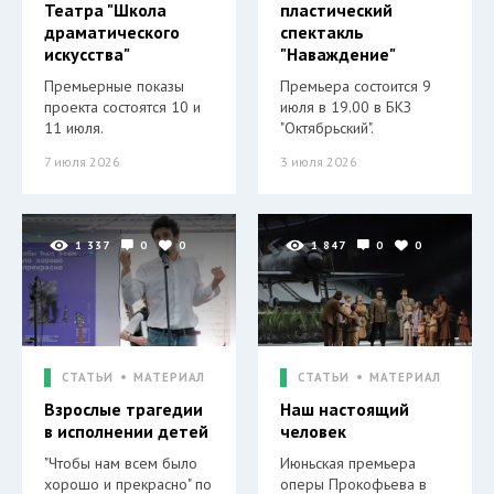
Театра "Школа
пластический
драматического
спектакль
искусства"
"Наваждение"
Премьерные показы
Премьера состоится 9
проекта состоятся 10 и
июля в 19.00 в БКЗ
11 июля.
"Октябрьский".
7 июля 2026
3 июля 2026
1 337
0
0
1 847
0
0
СТАТЬИ
МАТЕРИАЛ
СТАТЬИ
МАТЕРИАЛ
Взрослые трагедии
Наш настоящий
в исполнении детей
человек
"Чтобы нам всем было
Июньская премьера
хорошо и прекрасно" по
оперы Прокофьева в