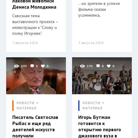
лаковой живописи
…но зрители в успехе
Дениса Молодкина
фильма-сказки
усомнились.
Сквозная тема
выставочного проекта –
иллюстрации к "Слову о
полку Игореве".
7 августа 2026
7 августа 2026
195
0
0
195
0
0
НОВОСТИ
НОВОСТИ
МАТЕРИАЛ
МАТЕРИАЛ
Писатель Святослав
Игорь Бутман
Рыбас и еще ряд
готовится к
деятелей искусств
открытию первого
получили
джазового вуза в