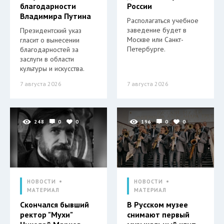
благодарности
России
Владимира Путина
Располагаться учебное
заведение будет в
Президентский указ
Москве или Санкт-
гласит о вынесении
Петербурге.
благодарностей за
заслуги в области
культуры и искусства.
7 августа 2026
7 августа 2026
248
0
0
196
0
0
НОВОСТИ
НОВОСТИ
МАТЕРИАЛ
МАТЕРИАЛ
Скончался бывший
В Русском музее
ректор "Мухи"
снимают первый