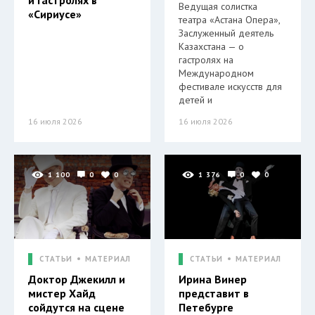
и гастролях в
Ведущая солистка
«Сириусе»
театра «Астана Опера»,
Заслуженный деятель
Казахстана — о
гастролях на
Международном
фестивале искусств для
детей и
16 июля 2026
16 июля 2026
1 100
0
0
1 376
0
0
СТАТЬИ
МАТЕРИАЛ
СТАТЬИ
МАТЕРИАЛ
Доктор Джекилл и
Ирина Винер
мистер Хайд
представит в
сойдутся на сцене
Петебурге