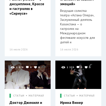
дисциплине, Крассе
эмоций»
и гастролях в
Ведущая солистка
«Сириусе»
театра «Астана Опера»,
Заслуженный деятель
Казахстана — о
гастролях на
Международном
фестивале искусств для
детей и
16 июля 2026
16 июля 2026
1 078
0
0
1 339
0
0
СТАТЬИ
МАТЕРИАЛ
СТАТЬИ
МАТЕРИАЛ
Доктор Джекилл и
Ирина Винер