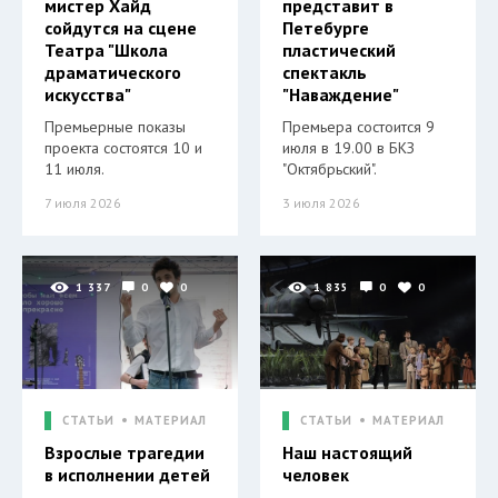
мистер Хайд
представит в
сойдутся на сцене
Петебурге
Театра "Школа
пластический
драматического
спектакль
искусства"
"Наваждение"
Премьерные показы
Премьера состоится 9
проекта состоятся 10 и
июля в 19.00 в БКЗ
11 июля.
"Октябрьский".
7 июля 2026
3 июля 2026
1 337
0
0
1 835
0
0
СТАТЬИ
МАТЕРИАЛ
СТАТЬИ
МАТЕРИАЛ
Взрослые трагедии
Наш настоящий
в исполнении детей
человек