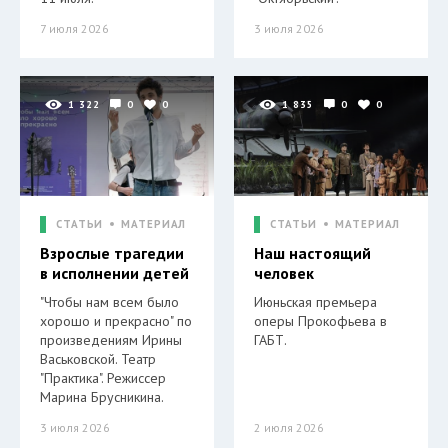
7 июля 2026
3 июля 2026
1 322
0
0
1 835
0
0
СТАТЬИ
МАТЕРИАЛ
СТАТЬИ
МАТЕРИАЛ
Взрослые трагедии
Наш настоящий
в исполнении детей
человек
"Чтобы нам всем было
Июньская премьера
хорошо и прекрасно" по
оперы Прокофьева в
произведениям Ирины
ГАБТ.
Васьковской. Театр
"Практика". Режиссер
Марина Брусникина.
3 июля 2026
2 июля 2026