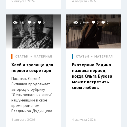
5 августа 2026
4 августа 2026
345
0
0
1 949
0
0
СТАТЬИ
МАТЕРИАЛ
СТАТЬИ
МАТЕРИАЛ
Хлеб и зрелища для
Екатерина Родина
первого секретаря
назвала период,
когда Ольга Бузова
Писатель Сергей
может встретить
Литвинов продолжает
свою любовь
авторскую рубрику
"День рождения книги"
нашумевшим в свое
время романом
Владимира Дудинцева.
4 августа 2026
4 августа 2026