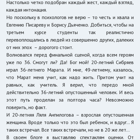
Настолько четко подобран каждый жест, каждый взгляд,
каждая интонация.
Но поскольку в психологов не верю – то честь и хвала и
Евгению Писареву и Борису Дьяченко. Добиться, чтобы на
третьем курсе студенты так реалистично
перевоплощались в людей из совершенно других, далеких
от них эпох – дорогого стоит.
Волновался перед финальной сценой, когда всем героям
уже по 36. Смогут ли? Да! Бог мой! 20-летний Сибряев
играл 36-летнего Марата. И мне, 49-летнему, казалось,
что Марат меня учит, как надо жить. Притом учит на
равных, как учитель. Я верил, что передо мной
действительно 36-летний опустошенный человек. И весь
этот путь проделан за полтора часа? Невозможно
поверить, но факт.
И 20-летняя Ляля Анпилогова – взрослая опустошенная
женщина. Вроде только что это был ребенок, и вдруг… Я
таких встречал. Все таких встречали, но не в 20 же лет…
В своем блоге я выставляю спектаклям оценки. От