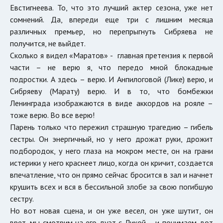
Евстигнеева. То, что это лучший актер сезона, уже нет
сомнений. Да, впереди еще три с лишним месяца
различных премьер, но перепрыгнуть Сибряева не
получится, не выйдет.
Сколько я видел «Маратов» - главная претензия к первой
части – не верю я, что передо мной блокадные
подростки. А здесь – верю. И Анпилоговой (Лике) верю, и
Сибряеву (Марату) верю. И в то, что бомбежки
Ленинграда изображаются в виде аккордов на рояле –
тоже верю. Во все верю!
Парень только что пережил страшную трагедию – гибель
сестры. Он энергичный, но у него дрожат руки, дрожит
подбородок, у него глаза на мокром месте, он на грани
истерики у него краснеет лицо, когда он кричит, создается
впечатление, что он прямо сейчас бросится в зал и начнет
крушить всех и вся в бессильной злобе за свою погибшую
сестру.
Но вот новая сцена, и он уже весел, он уже шутит, он
врет, мы смотрим на его дуэт с Ликой – и понимаем, вот