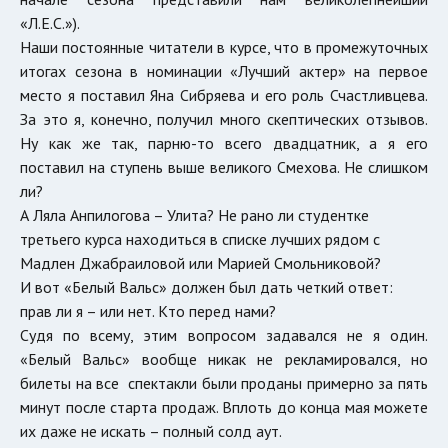
«Л.Е.С.»).
Наши постоянные читатели в курсе, что в промежуточных
итогах сезона в номинации «Лучший актер» на первое
место я поставил Яна Сибряева и его роль Счастливцева.
За это я, конечно, получил много скептических отзывов.
Ну как же так, парню-то всего двадцатник, а я его
поставил на ступень выше великого Смехова. Не слишком
ли?
А Ляла Анпилогова – Улита? Не рано ли студентке
третьего курса находиться в списке лучших рядом с
Мадлен Джабраиловой или Марией Смольниковой?
И вот «Белый Вальс» должен был дать четкий ответ:
прав ли я – или нет. Кто перед нами?
Судя по всему, этим вопросом задавался не я один.
«Белый Вальс» вообще никак не рекламировался, но
билеты на все спектакли были проданы примерно за пять
минут после старта продаж. Вплоть до конца мая можете
их даже не искать – полный солд аут.