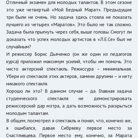
Отличный экзамен для молодых талантов. В этом сезоне
это уже четвертый «Мой Бедный Марат». Предыдущие
три были не очень. Но задача здесь стояла не показать
лучшего из четырех «Маратов». Это было не так сложно.
Задача была прыгнуть через себя, выше головы. Смогут ли
доказать что успех молодых артистов в «Л.Е.Се» был не
случайным?
И режиссер Борис Дьяченко (он же один из педагогов
курса) приложил максимум усилий, чтобы им помочь. Это
чисто актерский спектакль. Режиссура – минимальная.
Убери из спектакля этих актеров, замени другими – и нету
никакого спектакля.
Хорошо ли это? В данном случае – да. Главная задача
студенческого спектакля не демонстрировать
режиссерский дар мэтра, а дать возможность раскрыться
молодым талантам.
В общем, посмотрел я спектакль и понял, что, конечно же,
я ошибался, давая Сибряеву первое место за
Счастливцева. Первое место ему, конечно, за Марата