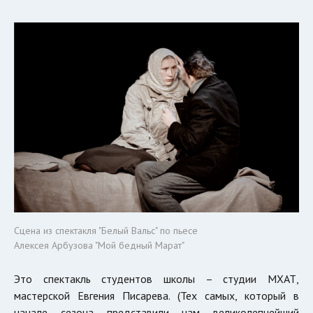
Сцена из спектакля "Белый Вальс" по пьесе
Алексея Арбузова "Мой бедный Марат"
Это спектакль студентов школы – студии МХАТ,
мастерской Евгения Писарева. (Тех самых, который в
начале сезона представили нам великолепнейший