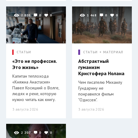
2 801
0
0
1 468
0
0
СТАТЬИ
СТАТЬИ
МАТЕРИАЛ
«Это не профессия.
Абстрактный
Это жизнь»
гуманизм
Кристофера Нолана
Капитан теплохода
«Княжна Анастасия»
Чем писателю Михаилу
Павел Косицкий о Волге,
Гундарину не
людях и реке, которую
понравился фильм
нужно читать как книгу.
"Одиссея".
3 августа 2026
3 августа 2026
2 207
0
0