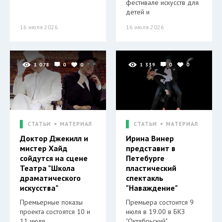
фестивале искусств для
детей и
16 июля 2026
16 июля 2026
1 078
0
0
1 339
0
0
СТАТЬИ
МАТЕРИАЛ
СТАТЬИ
МАТЕРИАЛ
Доктор Джекилл и
Ирина Винер
мистер Хайд
представит в
сойдутся на сцене
Петебурге
Театра "Школа
пластический
драматического
спектакль
искусства"
"Наваждение"
Премьерные показы
Премьера состоится 9
проекта состоятся 10 и
июля в 19.00 в БКЗ
11 июля.
"Октябрьский".