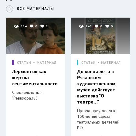
ВСЕ МАТЕРИАЛЫ
934
0
2
249
0
0
СТАТЬИ
МАТЕРИАЛ
СТАТЬИ
МАТЕРИАЛ
Лермонтов как
До конца лета в
жертва
Рязанском
сентиментальности
художественном
музее действует
Специально для
выставка "О
"Ревизора.ru".
театре…"
Проект приурочен к
150-летию Союза
театральных деятелей
РФ.