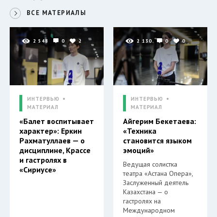
ВСЕ МАТЕРИАЛЫ
2 548
0
2
2 130
0
0
ИНТЕРВЬЮ
ИНТЕРВЬЮ
МАТЕРИАЛ
МАТЕРИАЛ
«Балет воспитывает
Айгерим Бекетаева:
характер»: Еркин
«Техника
Рахматуллаев — о
становится языком
дисциплине, Крассе
эмоций»
и гастролях в
Ведущая солистка
«Сириусе»
театра «Астана Опера»,
Заслуженный деятель
Казахстана — о
гастролях на
Международном