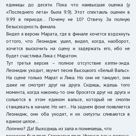
единицы до десяти. Пока что наивысшая оценка (у
«Последнего лета» была 9.9). Этот спектакль оценен в
9.99 в периоде… Почему не 10? Отвечу. За полную
безысходность финала.
Видел я версии Марата, где в финале хочется вздохнуть
оттого, что Леонидик ушел, видел, когда, наоборот,
хочется выскочить на сцену и задержать его, ибо не
будет счастлива Лика с Маратом.
Тут третья версия – полное отсутствие хэппи-энда.
Леонидик уходит, звучит песня Высоцкого «Белый Вальс».
На сцене только Марат и Лика. Но они не танцуют, они
даже не смотрят друг на друга. Сидишь, ждешь того
момента, когда наконец-то они бросятся друг на друга и
сольются в этом едином вальсе, который не смогли
станцевать в начале. Но нет… На заднем фоне появляется
Леонидик, они оба уходят, и их силуэты сливаются в
единое целое…
Логично? Да! Выходишь из зала и понимаешь, что
режиссер был прав. Стократно прав. Именно так и должна