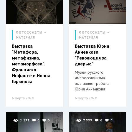
ФОТОСЮЖЕТЫ
ФОТОСЮЖЕТЫ
МАТЕРИАЛ
МАТЕРИАЛ
Выставка
Выставка Юрия
"Метафора,
Анненкова
метафизика,
"Революция за
метаморфоза".
дверью"
Франциско
Музей русского
Инфанте и Нонна
импрессионизма
Горюнова
выставляет работы
Юрия Анненкова
6 марта 2020
6 марта 2020
2 273
0
0
7 333
0
0