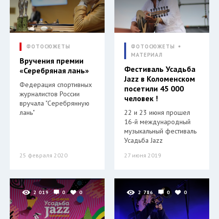
ФОТОСЮЖЕТЫ
ФОТОСЮЖЕТЫ
МАТЕРИАЛ
Вручения премии
Фестиваль Усадьба
«Серебряная лань»
Jazz в Коломенском
Федерация спортивных
посетили 45 000
журналистов России
человек !
вручала "Серебрянную
лань"
22 и 23 июня прошел
16-й международный
музыкальный фестиваль
Усадьба Jazz
25 февраля 2020
27 июня 2019
2 019
0
0
2 786
0
0