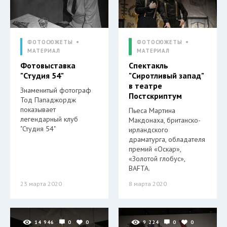
ФОТОСЮЖЕТЫ
ФОТОСЮЖЕТЫ
МАТЕРИАЛ
МАТЕРИАЛ
Фотовыставка
Спектакль
"Студия 54"
"Сиротливый запад"
в театре
Знаменитый фотограф
Постскриптум
Тод Пападжордж
показывает
Пьеса Мартина
легендарный клуб
Макдонаха, британско-
"Студия 54"
ирландского
драматурга, обладателя
премий «Оскар»,
«Золотой глобус»,
BAFTA.
23 марта 2020
8 марта 2020
14 946
0
0
9 224
0
0