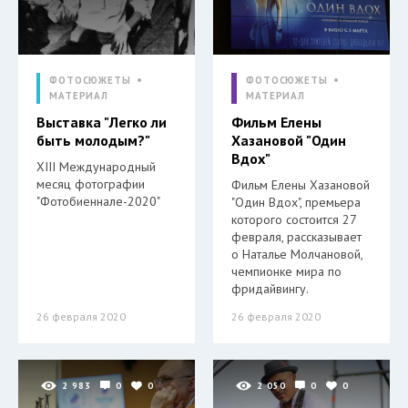
ФОТОСЮЖЕТЫ
ФОТОСЮЖЕТЫ
МАТЕРИАЛ
МАТЕРИАЛ
Выставка "Легко ли
Фильм Елены
быть молодым?"
Хазановой "Один
Вдох"
XIII Международный
месяц фотографии
Фильм Елены Хазановой
"Фотобиеннале-2020"
"Один Вдох", премьера
которого состоится 27
февраля, рассказывает
о Наталье Молчановой,
чемпионке мира по
фридайвингу.
26 февраля 2020
26 февраля 2020
2 983
0
0
2 050
0
0