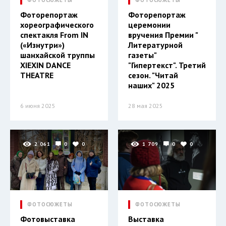
Фоторепортаж
Фоторепортаж
хореографического
церемонии
спектакля From IN
вручения Премии "
(«Изнутри»)
Литературной
шанхайской труппы
газеты"
XIEXIN DANCE
"Гипертекст". Третий
THEATRE
сезон. "Читай
наших" 2025
6 июня 2025
28 мая 2025
2 061
0
0
1 709
0
0
ФОТОСЮЖЕТЫ
ФОТОСЮЖЕТЫ
Фотовыставка
Выставка