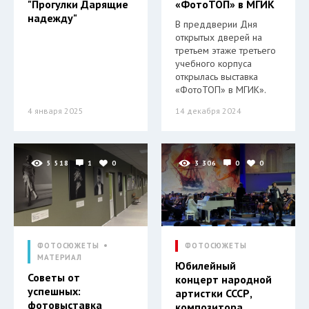
"Прогулки Дарящие
«ФотоТОП» в МГИК
надежду"
В преддверии Дня
открытых дверей на
третьем этаже третьего
учебного корпуса
открылась выставка
«ФотоТОП» в МГИК».
4 января 2025
14 декабря 2024
5 518
1
0
3 306
0
0
ФОТОСЮЖЕТЫ
ФОТОСЮЖЕТЫ
МАТЕРИАЛ
Юбилейный
Советы от
концерт народной
успешных:
артистки СССР,
фотовыставка
композитора