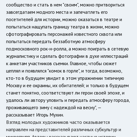
сообщество и стать в нем "своим", можно притвориться
завсегдатаем модного места и запечатлеть его
посетителей для истории, можно оказаться в театре и
попытаться нащупать границу театра в жизни, можно
сфотографировать персонажей известного сквота или
попытаться передать беззаботную атмосферу
подмосковного рок-н-ролла, а можно поиграть в сетевую
журналистику и сделать фотографии в духе иллюстраций
к анкетам участников съемки. Главное, чтобы сюжет
цеплял и появлялся "комок в горле", и тогда, возможно,
кто-то в будущем увидит в этом упражнении типичную
Москву и ее окраины, их обитателей; и только в будущем
станет понятно, соответствуют ли герои своей эпохе, и
удалось ли автору уловить и передать атмосферу города,
проживающего зиму с надеждой на весну", —
рассказывает Игорь Мухин.
Взгляд молодых художников часто оказывается
направлен на представителей различных субкультур и
микрогрупп. Авторы рассказывают частные истории,