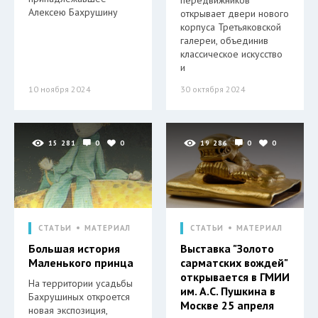
Алексею Бахрушину
открывает двери нового
корпуса Третьяковской
галереи, объединив
классическое искусство
и
10 ноября 2024
30 октября 2024
15 281
0
0
19 286
0
0
СТАТЬИ
МАТЕРИАЛ
СТАТЬИ
МАТЕРИАЛ
Большая история
Выставка "Золото
Маленького принца
сарматских вождей"
открывается в ГМИИ
На территории усадьбы
им. А.С. Пушкина в
Бахрушиных откроется
Москве 25 апреля
новая экспозиция,