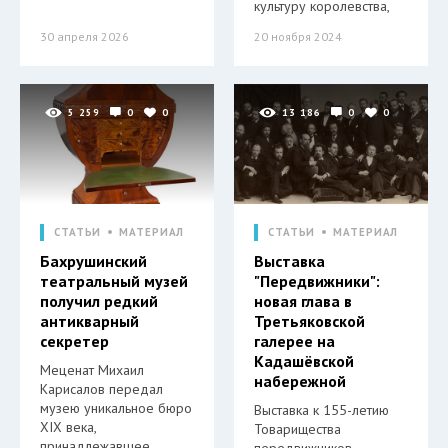
культуру королевства,
30 апреля 2026
20 ноября 2024
5 259
0
0
13 186
0
0
СТАТЬИ
МАТЕРИАЛ
СТАТЬИ
МАТЕРИАЛ
Бахрушинский
Выставка
театральный музей
"Передвижники":
получил редкий
новая глава в
антикварный
Третьяковской
секретер
галерее на
Кадашёвской
Меценат Михаил
набережной
Карисалов передал
музею уникальное бюро
Выставка к 155-летию
XIX века,
Товарищества
принадлежавшее
передвижников