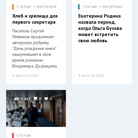
СТАТЬИ
МАТЕРИАЛ
СТАТЬИ
МАТЕРИАЛ
Хлеб и зрелища для
Екатерина Родина
первого секретаря
назвала период,
когда Ольга Бузова
Писатель Сергей
может встретить
Литвинов продолжает
свою любовь
авторскую рубрику
"День рождения книги"
нашумевшим в свое
время романом
Владимира Дудинцева.
4 августа 2026
4 августа 2026
2 867
0
0
СТАТЬИ