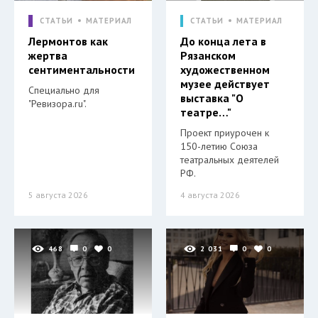
СТАТЬИ
МАТЕРИАЛ
СТАТЬИ
МАТЕРИАЛ
Лермонтов как
До конца лета в
жертва
Рязанском
сентиментальности
художественном
музее действует
Специально для
выставка "О
"Ревизора.ru".
театре…"
Проект приурочен к
150-летию Союза
театральных деятелей
РФ.
5 августа 2026
4 августа 2026
468
0
0
2 031
0
0