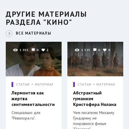
ДРУГИЕ МАТЕРИАЛЫ
РАЗДЕЛА "КИНО"
ВСЕ МАТЕРИАЛЫ
1 015
0
2
1 525
0
0
СТАТЬИ
МАТЕРИАЛ
СТАТЬИ
МАТЕРИАЛ
Лермонтов как
Абстрактный
жертва
гуманизм
сентиментальности
Кристофера Нолана
Специально для
Чем писателю Михаилу
"Ревизора.ru".
Гундарину не
понравился фильм
"Одиссея".