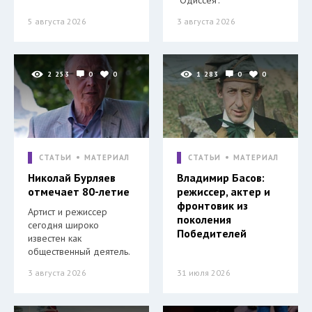
5 августа 2026
3 августа 2026
2 253
0
0
1 283
0
0
СТАТЬИ
МАТЕРИАЛ
СТАТЬИ
МАТЕРИАЛ
Николай Бурляев
Владимир Басов:
отмечает 80-летие
режиссер, актер и
фронтовик из
Артист и режиссер
поколения
сегодня широко
Победителей
известен как
общественный деятель.
3 августа 2026
31 июля 2026