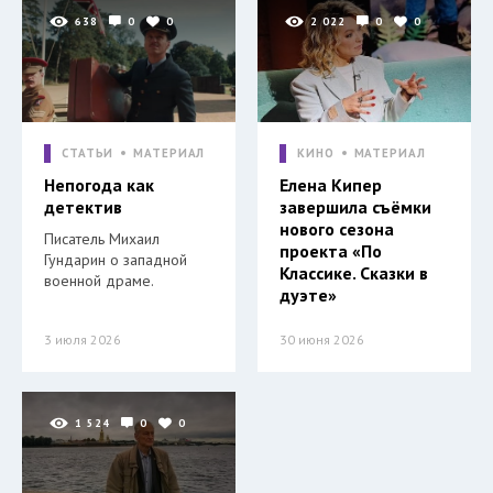
638
0
0
2 022
0
0
СТАТЬИ
МАТЕРИАЛ
КИНО
МАТЕРИАЛ
Непогода как
Елена Кипер
детектив
завершила съёмки
нового сезона
Писатель Михаил
проекта «По
Гундарин о западной
Классике. Сказки в
военной драме.
дуэте»
3 июля 2026
30 июня 2026
1 524
0
0