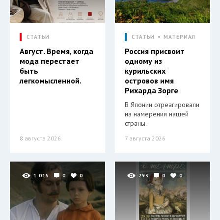
СТАТЬИ
СТАТЬИ
МАТЕРИАЛ
Август. Время, когда
Россия присвоит
мода перестает
одному из
быть
курильских
легкомысленной.
островов имя
Рихарда Зорге
В Японии отреагировали
на намерения нашей
страны.
8 августа 2026
7 августа 2026
1 015
0
0
293
0
0