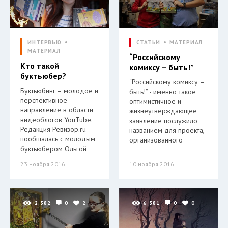
ИНТЕРВЬЮ
СТАТЬИ
МАТЕРИАЛ
МАТЕРИАЛ
“Российскому
Кто такой
комиксу – быть!”
буктьюбер?
“Российскому комиксу –
Буктьюбинг – молодое и
быть!” - именно такое
перспективное
оптимистичное и
направление в области
жизнеутверждающее
видеоблогов YouTube.
заявление послужило
Редакция Ревизор.ru
названием для проекта,
пообщалась с молодым
организованного
буктьюбером Ольгой
23 ноября 2016
10 ноября 2016
2 382
0
2
6 381
0
0