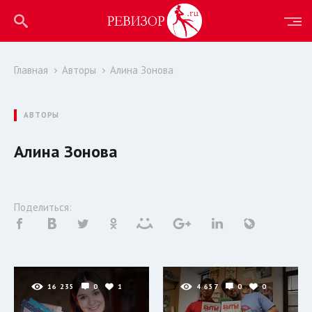
Главная
Авторы
Алина Зонова
АВТОРЫ
Алина Зонова
Поделиться:
16 235
0
1
4 657
0
0