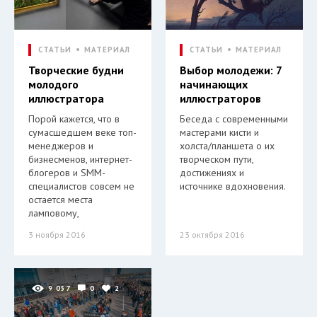
СТАТЬИ
МАТЕРИАЛ
СТАТЬИ
МАТЕРИАЛ
Творческие будни
Выбор молодежи: 7
молодого
начинающих
иллюстратора
иллюстраторов
Порой кажется, что в
Беседа с современными
сумасшедшем веке топ-
мастерами кисти и
менеджеров и
холста/планшета о их
бизнесменов, интернет-
творческом пути,
блогеров и SMM-
достижениях и
специалистов совсем не
источнике вдохновения.
остается места
ламповому,
3 ноября 2016
23 октября 2016
9 057
0
2