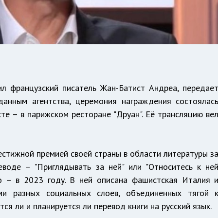
ил французский писатель Жан-Батист Андреа, передае
данным агентства, церемония награждения состоялас
сте – в парижском ресторане "Друан". Её трансляцию ве
стижной премией своей страны в области литературы з
ереводе – "Приглядывать за ней" или "Относитесь к не
то – в 2023 году. В ней описана фашистская Италия 
ми разных социальных слоев, объединенных тягой 
тся ли и планируется ли перевод книги на русский язык.