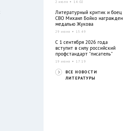
2 июля
14:02
х
Литературный критик и боец
СВО Михаил Бойко награжден
медалью Жукова
29 июня
15:49
С 1 сентября 2026 года
вступит в силу российский
профстандарт "писатель"
19 июня
17:19
ВСЕ НОВОСТИ
ЛИТЕРАТУРЫ