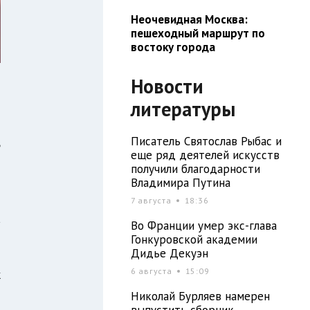
Неочевидная Москва:
пешеходный маршрут по
востоку города
Новости
литературы
т
Писатель Святослав Рыбас и
ь
еще ряд деятелей искусств
л
получили благодарности
Владимира Путина
7 августа
18:36
а
Во Франции умер экс-глава
й
Гонкуровской академии
Дидье Декуэн
и
6 августа
15:09
к
Николай Бурляев намерен
выпустить сборник