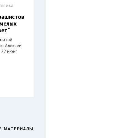
ТЕРИАЛ
фашистов
смелых
вет"
енитой
ню Алексей
 22 июня
Е МАТЕРИАЛЫ