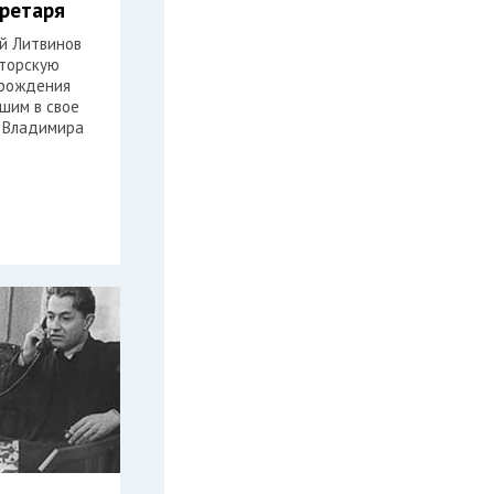
кретаря
ей Литвинов
торскую
 рождения
шим в свое
 Владимира