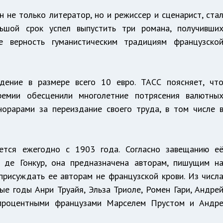
н не только литератор, но и режиссер и сценарист, ста
ьшой срок успел выпустить три романа, получивши
е верность гуманистическим традициям французско
дение в размере всего 10 евро. ТАСС поясняет, чт
ремии обесценили многолетние потрясения валютны
онорарами за переиздание своего труда, в том числе 
ается ежегодно с 1903 года. Согласно завещанию е
 де Гонкур, она предназначена авторам, пишущим н
присуждать ее авторам не французской крови. Из числ
ые годы Анри Труайя, Эльза Триоле, Ромен Гари, Андре
процентными французами Марселем Прустом и Андр