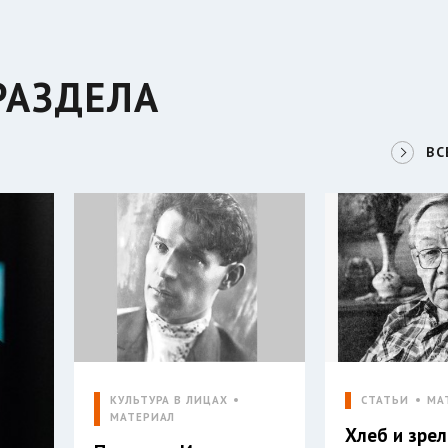
РАЗДЕЛА
ВС
КУЛЬТУРА В ЛИЦАХ
СТАТЬИ
МА
МАТЕРИАЛ
Хлеб и зре