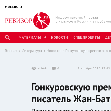
МОСКВА
Информационный портал
о культуре в России и за рубежо
МАТЕРИАЛЫ
НОВОСТИ
СПЕЦПРОЕКТЫ
ДЕ
Главная
Литература
Новости
Гонкуровскую премию этог
4 068
0
8 ноября 2023 13:45
Гонкуровскую пре
писатель Жан-Бат
Премия является высшей литер