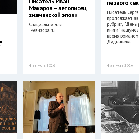
Писатель Иван
первого се
Макаров – летописец
Писатель Серг
знаменской эпохи
продолжает ав
рубрику "День
Специально для
книги" нашумев
"Ревизора.ru".
время романом
Дудинцева.
"
4 августа 2026
4 августа 2026