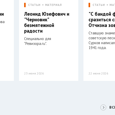
СТАТЬИ
МАТЕРИАЛ
СТАТЬИ
МА
ни
Леонид Юзефович и
"С бандой 
"Черновик"
сразиться 
ова
безмятежной
Отчизна зо
радости
Ставшую знам
советскую пес
Специально для
Сурков написал
"Ревизора.ru".
1941 года.
23 июня 2026
22 июня 2026
ВС