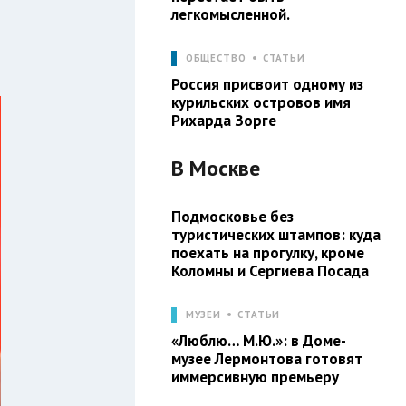
легкомысленной.
ОБЩЕСТВО
СТАТЬИ
Россия присвоит одному из
курильских островов имя
Рихарда Зорге
В
Москве
Подмосковье без
туристических штампов: куда
поехать на прогулку, кроме
Коломны и Сергиева Посада
МУЗЕИ
СТАТЬИ
«Люблю… М.Ю.»: в Доме-
музее Лермонтова готовят
иммерсивную премьеру