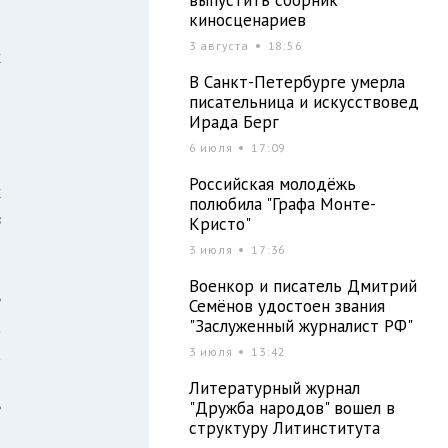
киносценариев
л
3 августа
18:56
х
В Санкт-Петербурге умерла
й
писательница и искусствовед
Ирада Берг
6 июля
17:09
о
Российская молодёжь
х
полюбила "Графа Монте-
в
Кристо"
3 июля
17:36
Военкор и писатель Дмитрий
ё
Семёнов удостоен звания
"Заслуженный журналист РФ"
а
а
3 июля
13:42
й
Литературный журнал
е
"Дружба народов" вошел в
структуру Литинститута