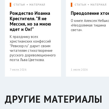
СТАТЬИ
МАТЕРИАЛ
СТАТЬИ
МАТЕРИАЛ
Рождество Иоанна
Преодоление хто
Крестителя. "Я не
О книге Алексея Небык
Мессия, но за мною
«Неодолимая тишина
идет и Он!"
света».
К празднику всех
христианских конфессий
"Ревизор.ru" дарит своим
читателям стихотворение
русского дореволюционного
поэта Льва Цветкова.
7 июля 2026
1 июля 2026
ДРУГИЕ МАТЕРИАЛЫ