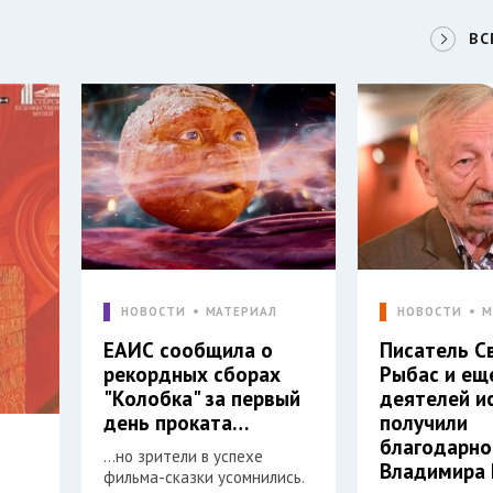
ВС
НОВОСТИ
МАТЕРИАЛ
НОВОСТИ
М
ЕАИС сообщила о
Писатель С
рекордных сборах
Рыбас и ещ
"Колобка" за первый
деятелей и
день проката…
получили
благодарно
…но зрители в успехе
Владимира 
фильма-сказки усомнились.