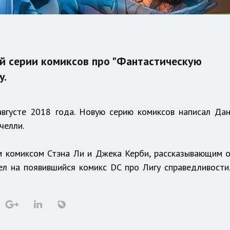
ой серии комиксов про "Фантастическую
y.
августе 2018 года. Новую серию комиксов написал Да
челли.
м комиксом Стэна Ли и Джека Керби, рассказывающим 
ел на появившийся комикс DC про Лигу справедливости