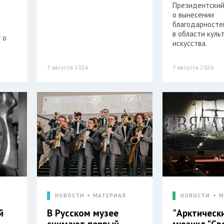
Президентский
о вынесении
благодарностей
в области куль
 о
искусства.
7 августа 2026
7 августа 2026
Л
НОВОСТИ
МАТЕРИАЛ
НОВОСТИ
М
й
В Русском музее
"Арктическ