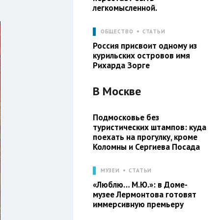
легкомысленной.
ОБЩЕСТВО
СТАТЬИ
Россия присвоит одному из
курильских островов имя
Рихарда Зорге
В
Москве
Подмосковье без
туристических штампов: куда
поехать на прогулку, кроме
Коломны и Сергиева Посада
МУЗЕИ
СТАТЬИ
«Люблю… М.Ю.»: в Доме-
музее Лермонтова готовят
иммерсивную премьеру