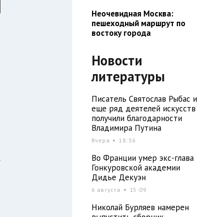
Неочевидная Москва:
пешеходный маршрут по
востоку города
Новости
литературы
Писатель Святослав Рыбас и
н
еще ряд деятелей искусств
получили благодарности
Владимира Путина
Вчера
18:36
о
.
Во Франции умер экс-глава
Гонкуровской академии
Дидье Декуэн
6 августа
15:09
Николай Бурляев намерен
выпустить сборник