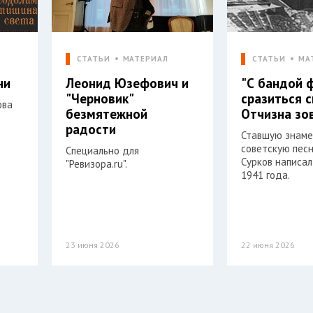
СТАТЬИ
МАТЕРИАЛ
СТАТЬИ
МА
ни
Леонид Юзефович и
"С бандой 
"Черновик"
сразиться 
ова
безмятежной
Отчизна зо
радости
Ставшую знам
советскую пес
Специально для
Сурков написал
"Ревизора.ru".
1941 года.
23 июня 2026
22 июня 2026