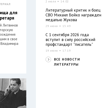
2 июля
14:02
ТЕРИАЛ
Литературный критик и боец
лища для
СВО Михаил Бойко награжден
кретаря
медалью Жукова
ей Литвинов
29 июня
15:49
торскую
С 1 сентября 2026 года
 рождения
шим в свое
вступит в силу российский
 Владимира
профстандарт "писатель"
19 июня
17:19
ВСЕ НОВОСТИ
ЛИТЕРАТУРЫ