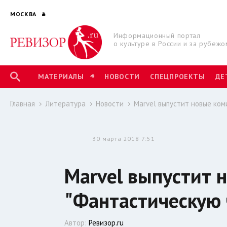
МОСКВА
Информационный портал
о культуре в России и за рубежо
МАТЕРИАЛЫ
НОВОСТИ
СПЕЦПРОЕКТЫ
ДЕ
Главная
Литература
Новости
Marvel выпустит новые ком
30 марта 2018 7:51
Marvel выпустит 
"Фантастическую 
Автор:
Ревизор.ru