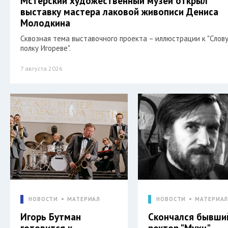
Мстёрский художественный музей открыл
выставку мастера лаковой живописи Дениса
Молодкина
Сквозная тема выставочного проекта – иллюстрации к "Слову
полку Игореве".
7 августа 2026
НОВОСТИ
МАТЕРИАЛ
НОВОСТИ
МАТЕРИА
Игорь Бутман
Скончался бывши