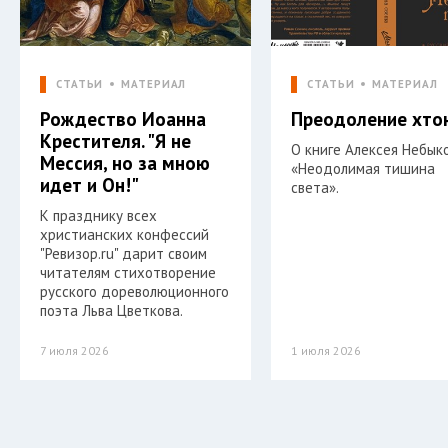
СТАТЬИ
МАТЕРИАЛ
СТАТЬИ
МАТЕРИАЛ
Рождество Иоанна
Преодоление хто
Крестителя. "Я не
О книге Алексея Небык
Мессия, но за мною
«Неодолимая тишина
идет и Он!"
света».
К празднику всех
христианских конфессий
"Ревизор.ru" дарит своим
читателям стихотворение
русского дореволюционного
поэта Льва Цветкова.
7 июля 2026
1 июля 2026