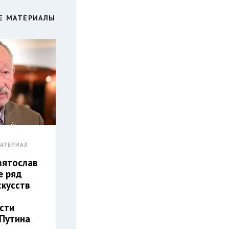
Е МАТЕРИАЛЫ
АТЕРИАЛ
вятослав
е ряд
скусств
сти
Путина