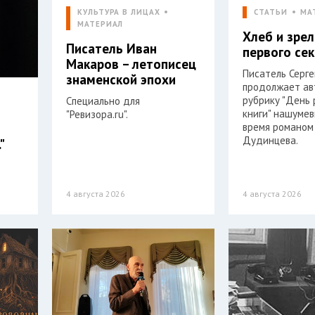
КУЛЬТУРА В ЛИЦАХ
СТАТЬИ
МА
МАТЕРИАЛ
Хлеб и зре
Писатель Иван
первого се
Макаров – летописец
Писатель Серг
знаменской эпохи
продолжает ав
рубрику "День
Специально для
книги" нашумев
"Ревизора.ru".
время романом
Дудинцева.
"
4 августа 2026
4 августа 2026