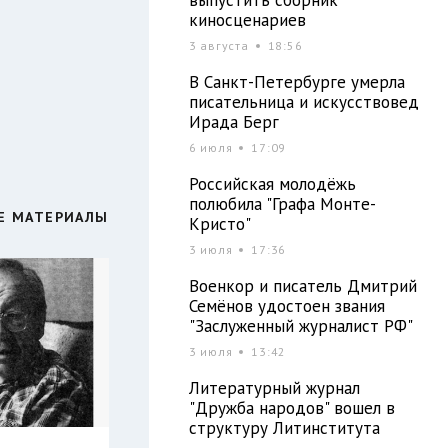
киносценариев
3 августа
18:56
В Санкт-Петербурге умерла
писательница и искусствовед
Ирада Берг
6 июля
17:09
Российская молодёжь
полюбила "Графа Монте-
Е МАТЕРИАЛЫ
Кристо"
3 июля
17:36
Военкор и писатель Дмитрий
Семёнов удостоен звания
"Заслуженный журналист РФ"
3 июля
13:42
Литературный журнал
"Дружба народов" вошел в
структуру Литинститута