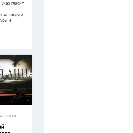
 указ гласит
 за заслуги
туры и
АТЕРИАЛ
ий"