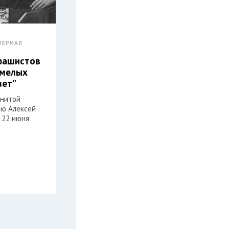
ТЕРИАЛ
фашистов
смелых
вет"
енитой
ню Алексей
 22 июня