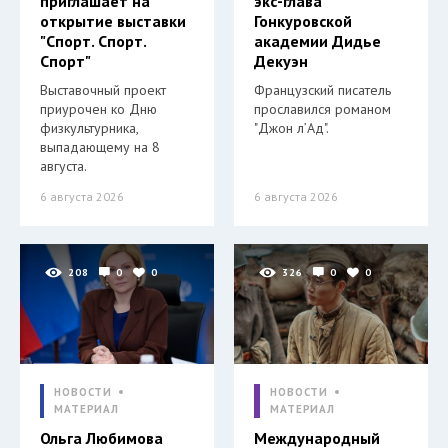
приглашает на
экс-глава
открытие выставки
Гонкуровской
"Спорт. Спорт.
академии Дидье
Спорт"
Декуэн
Выставочный проект
Французский писатель
приурочен ко Дню
прославился романом
физкультурника,
"Джон л’Ад".
выпадающему на 8
августа.
6 августа 2026
6 августа 2026
208
0
0
326
0
0
НОВОСТИ
НОВОСТИ
МАТЕРИАЛ
МАТЕРИАЛ
Ольга Любимова
Международный