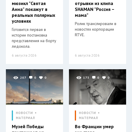
мюзикл "Святая
отрывки из клипа
Анна" покажут в
SHAMAN "Россия –
реальных полярных
мама"
условиях
Ролик транслировали в
новостях корпорации
Готовится первая в
RTVE.
истории постановка
представления на борту
ледокола.
6 августа 2026
6 августа 2026
207
0
0
173
0
0
НОВОСТИ
НОВОСТИ
МАТЕРИАЛ
МАТЕРИАЛ
Музей Победы
Во Франции умер