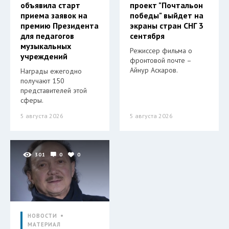
объявила старт
проект "Почтальон
приема заявок на
победы" выйдет на
премию Президента
экраны стран СНГ 3
для педагогов
сентября
музыкальных
Режиссер фильма о
учреждений
фронтовой почте –
Айнур Аскаров.
Награды ежегодно
получают 150
представителей этой
сферы.
5 августа 2026
5 августа 2026
301
0
0
НОВОСТИ
МАТЕРИАЛ