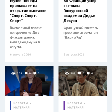
Музей Победы
Во Франции умер
приглашает на
экс-глава
открытие выставки
Гонкуровской
"Спорт. Спорт.
академии Дидье
Спорт"
Декуэн
Выставочный проект
Французский писатель
приурочен ко Дню
прославился романом
физкультурника,
"Джон л’Ад".
выпадающему на 8
августа.
6 августа 2026
6 августа 2026
208
0
0
289
0
0
НОВОСТИ
НОВОСТИ
МАТЕРИАЛ
МАТЕРИАЛ