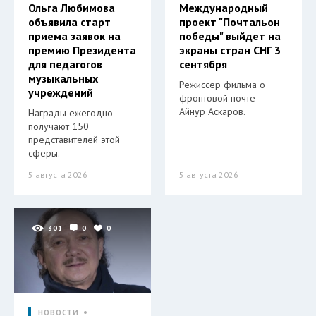
Ольга Любимова
Международный
объявила старт
проект "Почтальон
приема заявок на
победы" выйдет на
премию Президента
экраны стран СНГ 3
для педагогов
сентября
музыкальных
Режиссер фильма о
учреждений
фронтовой почте –
Айнур Аскаров.
Награды ежегодно
получают 150
представителей этой
сферы.
5 августа 2026
5 августа 2026
301
0
0
НОВОСТИ