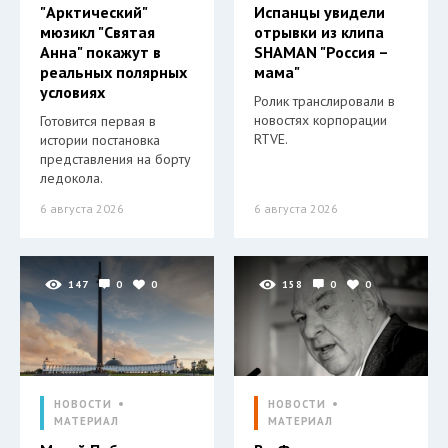
"Арктический"
Испанцы увидели
мюзикл "Святая
отрывки из клипа
Анна" покажут в
SHAMAN "Россия –
реальных полярных
мама"
условиях
Ролик транслировали в
новостях корпорации
Готовится первая в
RTVE.
истории постановка
представления на борту
ледокола.
6 августа 2026
6 августа 2026
147
0
0
158
0
0
НОВОСТИ
НОВОСТИ
МАТЕРИАЛ
МАТЕРИАЛ