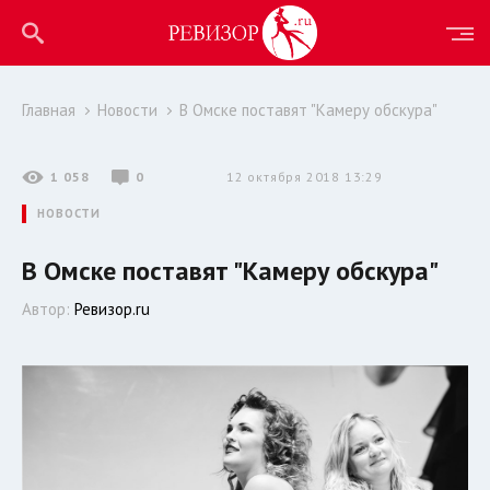
Главная
Новости
В Омске поставят "Камеру обскура"
1 058
0
12 октября 2018 13:29
НОВОСТИ
В Омске поставят "Камеру обскура"
Автор:
Ревизор.ru