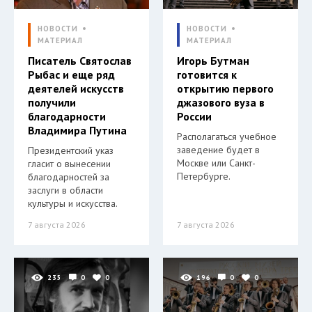
НОВОСТИ
НОВОСТИ
МАТЕРИАЛ
МАТЕРИАЛ
Писатель Святослав
Игорь Бутман
Рыбас и еще ряд
готовится к
деятелей искусств
открытию первого
получили
джазового вуза в
благодарности
России
Владимира Путина
Располагаться учебное
заведение будет в
Президентский указ
Москве или Санкт-
гласит о вынесении
Петербурге.
благодарностей за
заслуги в области
культуры и искусства.
7 августа 2026
7 августа 2026
235
0
0
196
0
0