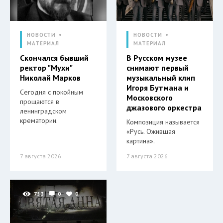
НОВОСТИ
НОВОСТИ
МАТЕРИАЛ
МАТЕРИАЛ
Скончался бывший
В Русском музее
ректор "Мухи"
снимают первый
Николай Марков
музыкальный клип
Игоря Бутмана и
Сегодня с покойным
Московского
прощаются в
джазового оркестра
ленинградском
крематории.
Композиция называется
«Русь. Ожившая
картина».
7 августа 2026
7 августа 2026
753
0
0