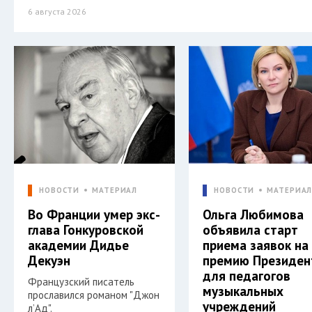
6 августа 2026
НОВОСТИ
МАТЕРИАЛ
НОВОСТИ
МАТЕРИА
Во Франции умер экс-
Ольга Любимова
глава Гонкуровской
объявила старт
академии Дидье
приема заявок на
Декуэн
премию Президен
для педагогов
Французский писатель
музыкальных
прославился романом "Джон
учреждений
л’Ад".