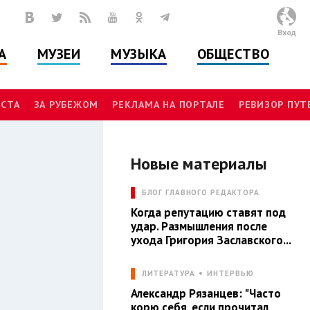
Вход
А
МУЗЕИ
МУЗЫКА
ОБЩЕСТВО
СТА
ЗА РУБЕЖОМ
РЕКЛАМА НА ПОРТАЛЕ
РЕВИЗОР ПУ
Новые материалы
И
БЛОГ ГЛАВНОГО РЕДАКТОРА
Когда репутацию ставят под
удар. Размышления после
ухода Григория Заславского...
ЛИТЕРАТУРА
ИНТЕРВЬЮ
Александр Рязанцев: "Часто
корю себя, если прочитал