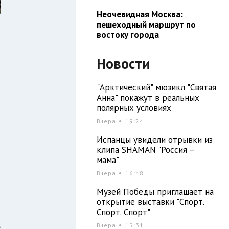
Неочевидная Москва:
пешеходный маршрут по
востоку города
Новости
"Арктический" мюзикл "Святая
Анна" покажут в реальных
полярных условиях
Вчера
19:24
Испанцы увидели отрывки из
н
клипа SHAMAN "Россия –
мама"
Вчера
16:48
л
Музей Победы приглашает на
открытие выставки "Спорт.
Спорт. Спорт"
,
Вчера
15:31