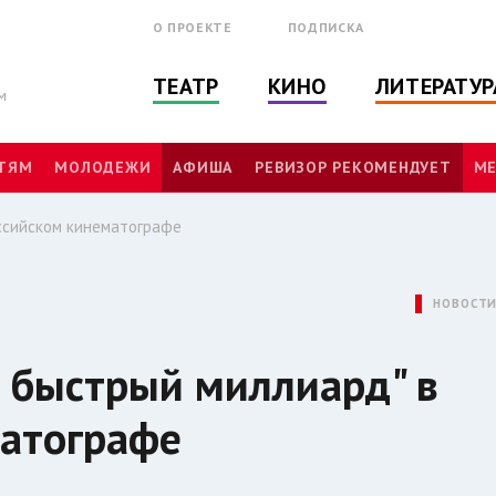
О ПРОЕКТЕ
ПОДПИСКА
ТЕАТР
КИНО
ЛИТЕРАТУР
м
ТЯМ
МОЛОДЕЖИ
АФИША
РЕВИЗОР РЕКОМЕНДУЕТ
МЕ
оссийском кинематографе
НОВОСТ
й быстрый миллиард" в
матографе