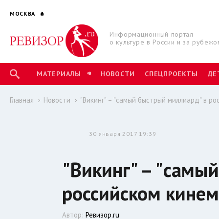
МОСКВА
Информационный портал
о культуре в России и за рубежо
МАТЕРИАЛЫ
НОВОСТИ
СПЕЦПРОЕКТЫ
ДЕ
Главная
Новости
"Викинг" – "самый быстрый миллиард" в р
30 января 2017 19:39
"Викинг" – "самы
российском кине
Автор:
Ревизор.ru