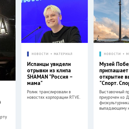
НОВОСТИ
МАТЕРИАЛ
НОВОСТИ
М
Испанцы увидели
Музей Поб
отрывки из клипа
приглашает
SHAMAN "Россия –
открытие в
мама"
"Спорт. Спо
Ролик транслировали в
Выставочный п
новостях корпорации RTVE.
приурочен ко 
в
физкультурника
выпадающему н
орту