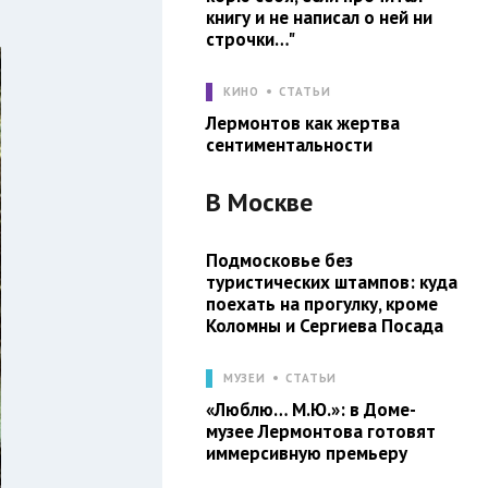
книгу и не написал о ней ни
строчки…"
КИНО
СТАТЬИ
Лермонтов как жертва
сентиментальности
В
Москве
Подмосковье без
туристических штампов: куда
поехать на прогулку, кроме
Коломны и Сергиева Посада
МУЗЕИ
СТАТЬИ
«Люблю… М.Ю.»: в Доме-
музее Лермонтова готовят
иммерсивную премьеру