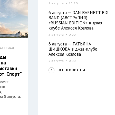
5 августа
16:50
6 августа — DAN BARNETT BIG
BAND (АВСТРАЛИЯ):
«RUSSIAN EDITION» в джаз-
клубе Алексея Козлова
5 августа
0:00
6 августа — ТАТЬЯНА
ШИШКОВА в джаз-клубе
АТЕРИАЛ
Алексея Козлова
еды
5 августа
0:00
 на
ыставки
ВСЕ НОВОСТИ
рт. Спорт"
роект
Дню
,
а 8 августа.