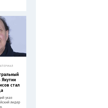
АТЕРИАЛ
атральный
з Якутии
исов стал
да
ий указ
ийский лидер
н.