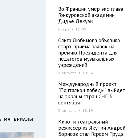
.
Во Франции умер экс-глава
ы
Гонкуровской академии
Дидье Декуэн
Вчера
15:09
Ольга Любимова объявила
старт приема заявок на
премию Президента для
педагогов музыкальных
учреждений
5 августа
18:54
Международный проект
"Почтальон победы" выйдет
на экраны стран СНГ 3
сентября
5 августа
18:19
Е МАТЕРИАЛЫ
Кино- и театральный
режиссер из Якутии Андрей
Борисов стал Героем Труда