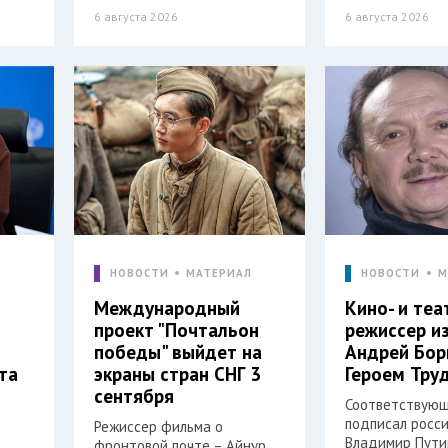
6 августа 2026
6 августа 2026
Л
НОВОСТИ
МАТЕРИАЛ
НОВОСТИ
М
Международный
Кино- и те
проект "Почтальон
режиссер и
победы" выйдет на
Андрей Бор
та
экраны стран СНГ 3
Героем Тру
сентября
Соответствующ
подписал росс
Режиссер фильма о
Владимир Пути
фронтовой почте – Айнур