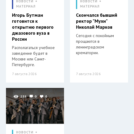
НОВОСТИ
НОВОСТИ
МАТЕРИАЛ
МАТЕРИАЛ
Игорь Бутман
Скончался бывший
готовится к
ректор "Мухи"
открытию первого
Николай Марков
джазового вуза в
Сегодня с покойным
России
прощаются в
ленинградском
Располагаться учебное
крематории.
заведение будет в
Москве или Санкт-
Петербурге.
7 августа 2026
7 августа 2026
239
0
0
НОВОСТИ