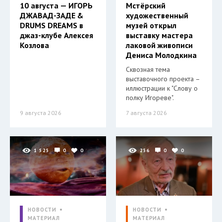
10 августа — ИГОРЬ
Мстёрский
ДЖАВАД-ЗАДЕ &
художественный
DRUMS DREAMS в
музей открыл
джаз-клубе Алексея
выставку мастера
Козлова
лаковой живописи
Дениса Молодкина
Сквозная тема
выставочного проекта –
иллюстрации к "Слову о
полку Игореве".
9 августа 2026
7 августа 2026
1 525
0
0
256
0
0
НОВОСТИ
НОВОСТИ
МАТЕРИАЛ
МАТЕРИАЛ