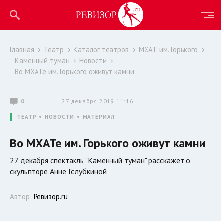
Главная
Театр
Каталог театров
МХАТ им. Горького
Каменный туман
Новости
Во МХАТе им. Горького оживут камни
0
27 декабря 2019 11:16
ТЕАТР
НОВОСТИ
МАТЕРИАЛ
Во МХАТе им. Горького оживут камни
27 декабря спектакль "Каменный туман" расскажет о
скульпторе Анне Голубкиной
Автор:
Ревизор.ru