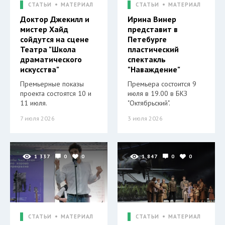
СТАТЬИ
МАТЕРИАЛ
СТАТЬИ
МАТЕРИАЛ
Доктор Джекилл и
Ирина Винер
мистер Хайд
представит в
сойдутся на сцене
Петебурге
Театра "Школа
пластический
драматического
спектакль
искусства"
"Наваждение"
Премьерные показы
Премьера состоится 9
проекта состоятся 10 и
июля в 19.00 в БКЗ
11 июля.
"Октябрьский".
7 июля 2026
3 июля 2026
1 337
0
0
1 847
0
0
СТАТЬИ
МАТЕРИАЛ
СТАТЬИ
МАТЕРИАЛ