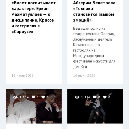
«Балет воспитывает
Айгерим Бекетаева:
характер»: Еркин
«Техника
Рахматуллаев — о
становится языком
дисциплине, Крассе
эмоций»
и гастролях в
Ведущая солистка
«Сириусе»
театра «Астана Опера»,
Заслуженный деятель
Казахстана — о
гастролях на
Международном
фестивале искусств для
детей и
16 июля 2026
16 июля 2026
1 134
0
0
1 376
0
0