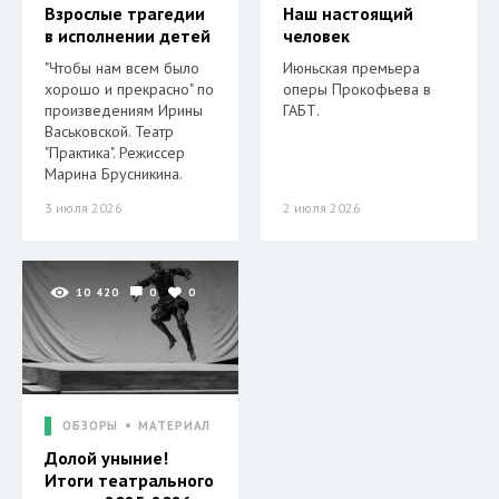
Взрослые трагедии
Наш настоящий
в исполнении детей
человек
"Чтобы нам всем было
Июньская премьера
хорошо и прекрасно" по
оперы Прокофьева в
произведениям Ирины
ГАБТ.
Васьковской. Театр
"Практика". Режиссер
Марина Брусникина.
3 июля 2026
2 июля 2026
10 420
0
0
ОБЗОРЫ
МАТЕРИАЛ
Долой уныние!
Итоги театрального