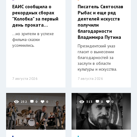
ЕАИС сообщила о
Писатель Святослав
рекордных сборах
Рыбас и еще ряд
"Колобка" за первый
деятелей искусств
день проката…
получили
благодарности
…но зрители в успехе
Владимира Путина
фильма-сказки
усомнились.
Президентский указ
гласит о вынесении
благодарностей за
заслуги в области
культуры и искусства.
7 августа 2026
7 августа 2026
252
0
0
313
0
0