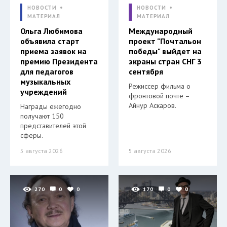
НОВОСТИ
НОВОСТИ
МАТЕРИАЛ
МАТЕРИАЛ
Ольга Любимова
Международный
объявила старт
проект "Почтальон
приема заявок на
победы" выйдет на
премию Президента
экраны стран СНГ 3
для педагогов
сентября
музыкальных
Режиссер фильма о
учреждений
фронтовой почте –
Айнур Аскаров.
Награды ежегодно
получают 150
представителей этой
сферы.
5 августа 2026
5 августа 2026
270
0
0
170
0
0