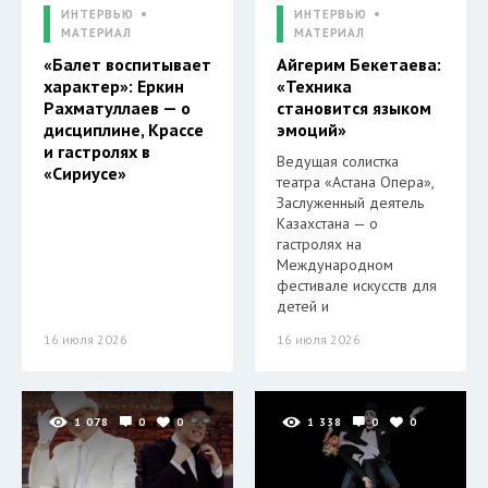
ИНТЕРВЬЮ
ИНТЕРВЬЮ
МАТЕРИАЛ
МАТЕРИАЛ
«Балет воспитывает
Айгерим Бекетаева:
характер»: Еркин
«Техника
Рахматуллаев — о
становится языком
дисциплине, Крассе
эмоций»
и гастролях в
Ведущая солистка
«Сириусе»
театра «Астана Опера»,
Заслуженный деятель
Казахстана — о
гастролях на
Международном
фестивале искусств для
детей и
16 июля 2026
16 июля 2026
1 078
0
0
1 338
0
0