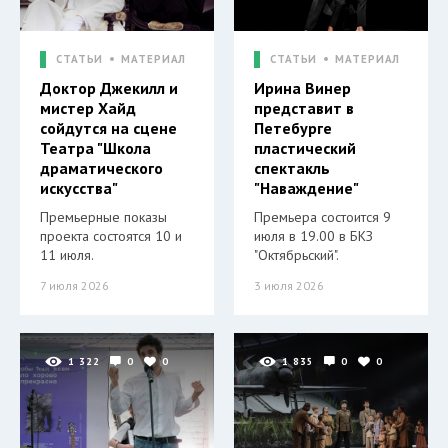
СТАТЬИ
МАТЕРИАЛ
СТАТЬИ
МАТЕРИАЛ
Доктор Джекилл и
Ирина Винер
мистер Хайд
представит в
сойдутся на сцене
Петебурге
Театра "Школа
пластический
драматического
спектакль
искусства"
"Наваждение"
Премьерные показы
Премьера состоится 9
проекта состоятся 10 и
июля в 19.00 в БКЗ
11 июля.
"Октябрьский".
7 июля 2026
3 июля 2026
1 322
0
0
1 835
0
0