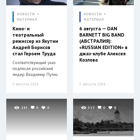
НОВОСТИ
НОВОСТИ
МАТЕРИАЛ
МАТЕРИАЛ
Кино- и
6 августа — DAN
театральный
BARNETT BIG BAND
режиссер из Якутии
(АВСТРАЛИЯ):
Андрей Борисов
«RUSSIAN EDITION» в
стал Героем Труда
джаз-клубе Алексея
Козлова
Соответствующий указ
подписал российский
лидер Владимир Путин.
5 августа 2026
5 августа 2026
235
0
0
517
0
0