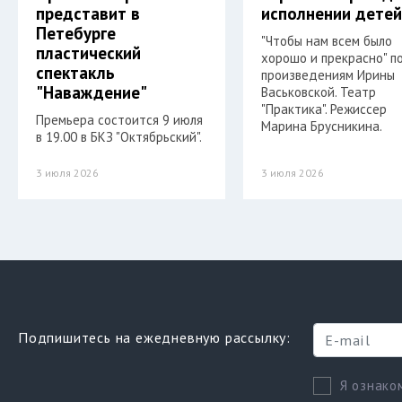
представит в
исполнении дете
Петебурге
"Чтобы нам всем было
пластический
хорошо и прекрасно" п
спектакль
произведениям Ирины
"Наваждение"
Васьковской. Театр
"Практика". Режиссер
Премьера состоится 9 июля
Марина Брусникина.
в 19.00 в БКЗ "Октябрьский".
3 июля 2026
3 июля 2026
Подпишитесь на ежедневную рассылку:
Я ознако