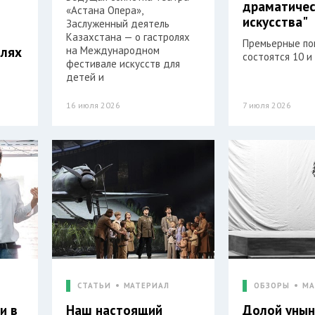
драматичес
«Астана Опера»,
искусства"
Заслуженный деятель
Казахстана — о гастролях
Премьерные по
олях
на Международном
состоятся 10 и
фестивале искусств для
детей и
16 июля 2026
7 июля 2026
СТАТЬИ
МАТЕРИАЛ
ОБЗОРЫ
МА
и в
Наш настоящий
Долой унын