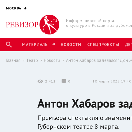
МОСКВА
Информационный портал
о культуре в России и за рубежо
МАТЕРИАЛЫ
НОВОСТИ
СПЕЦПРОЕКТЫ
ДЕ
Главная
Театр
Новости
Антон Хабаров заделался "Дон 
2 412
0
10 марта 2025 19:40
Антон Хабаров за
Премьера спектакля о знамени
Губернском театре 8 марта.