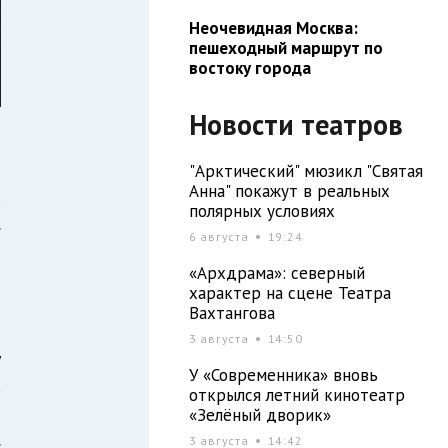
Неочевидная Москва:
пешеходный маршрут по
востоку города
Новости театров
"Арктический" мюзикл "Святая
Анна" покажут в реальных
а
полярных условиях
.
6 августа
19:24
о
«Архдрама»: северный
о
характер на сцене Театра
Вахтангова
3 августа
14:50
у
У «Современника» вновь
а
открылся летний кинотеатр
т
«Зелёный дворик»
.
3 августа
14:42