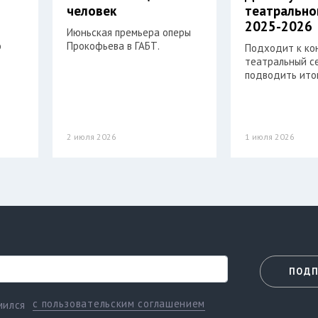
й
человек
театрально
2025-2026
Июньская премьера оперы
о
Прокофьева в ГАБТ.
Подходит к ко
театральный се
подводить итог
2 июля 2026
1 июля 2026
ПОДП
с пользовательским соглашением
мился