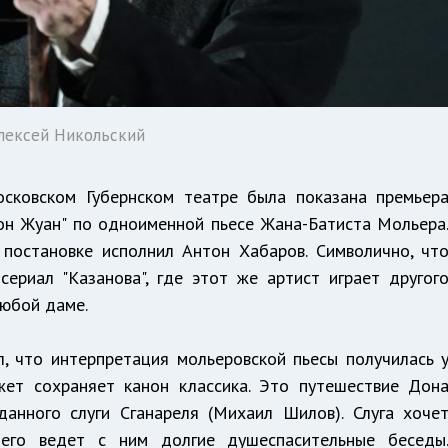
Алексей Никольский
ковском Губернском театре была показана премьер
н Жуан" по одноименной пьесе Жана-Батиста Мольера
в постановке исполнил Антон Хабаров. Символично, чт
ериал "Казанова", где этот же артист играет другог
любой даме.
л, что интерпретация мольеровской пьесы получилась 
ет сохраняет канон классика. Это путешествие Дон
анного слуги Сганареля (Михаил Шилов). Слуга хоче
чего ведет с ним долгие душеспасительные беседы