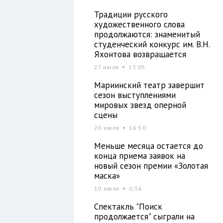
и
Традиции русского
художественного слова
продолжаются: знаменитый
студенческий конкурс им. В.Н.
Яхонтова возвращается
27 июля
13:05
Мариинский театр завершит
сезон выступлениями
мировых звезд оперной
сцены
20 июля
16:50
Меньше месяца остается до
конца приема заявок на
новый сезон премии «Золотая
маска»
10 июля
0:56
Спектакль "Поиск
продолжается" сыграли на