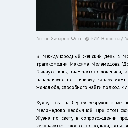
Антон Хабаров. Фото: © РИА Новости / 
В Международный женский день в Мос
трагикомедии Максима Меламедова "До
Главную роль, знаменитого ловеласа, 
параллельно по Первому каналу идет с
женолюба, способного найти подход к 
Худрук театра Сергей Безруков отмети
Меламедова необычной. При этом сюж
Жуана по свету в сопровождении пред
«исправить» своего господина, для 