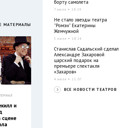
борту самолета
7 июля
18:19
Не стало звезды театра
Е МАТЕРИАЛЫ
"Ромэн" Екатерины
Жемчужной
5 июля
18:24
Станислав Садальский сделал
Александре Захаровой
царский подарок на
премьере спектакля
«Захаров»
4 июля
21:07
ВСЕ НОВОСТИ ТЕАТРОВ
ТЕРИАЛ
килл и
д
а сцене
ола