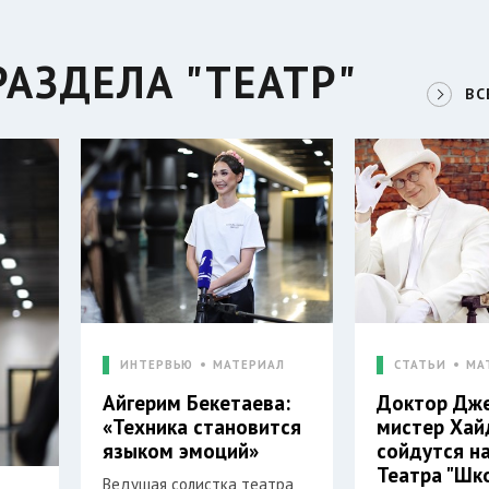
АЗДЕЛА "ТЕАТР"
ВС
ИНТЕРВЬЮ
МАТЕРИАЛ
СТАТЬИ
МА
Айгерим Бекетаева:
Доктор Дже
«Техника становится
мистер Хай
языком эмоций»
сойдутся н
Театра "Шк
Ведущая солистка театра