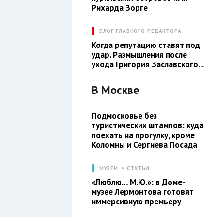
Рихарда Зорге
БЛОГ ГЛАВНОГО РЕДАКТОРА
Когда репутацию ставят под
удар. Размышления после
ухода Григория Заславского...
В
Москве
Подмосковье без
туристических штампов: куда
поехать на прогулку, кроме
Коломны и Сергиева Посада
МУЗЕИ
СТАТЬИ
«Люблю… М.Ю.»: в Доме-
музее Лермонтова готовят
иммерсивную премьеру