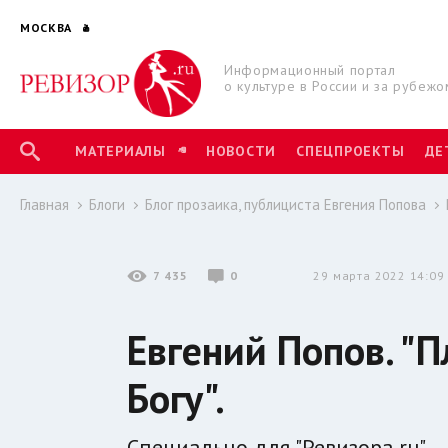
МОСКВА
Информационный портал
о культуре в России и за рубежо
МАТЕРИАЛЫ
НОВОСТИ
СПЕЦПРОЕКТЫ
ДЕ
Главная
Блоги
Блог прозаика, публициста Евгения Попова
7 435
0
29 марта 2022 14:09
Евгений Попов. "П
Богу".
Специально для "Ревизора.ru".