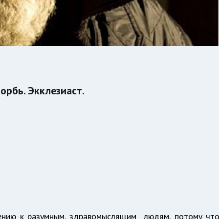
орбь. Экклезиаст.
шению к разумным, здравомыслящим людям, потому чт