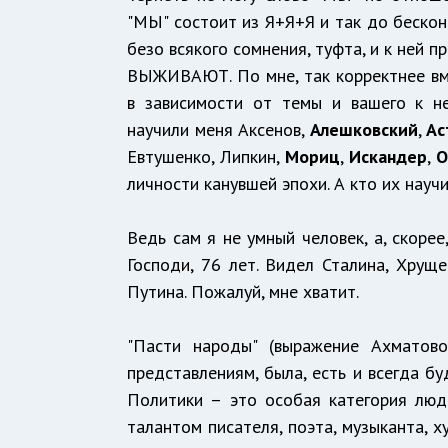
"МЫ" состоит из Я+Я+Я и так до бескон
безо всякого сомнения, туфта, и к ней
ВЫЖИВАЮТ. По мне, так корректнее в
в зависимости от темы и вашего к н
научили меня Аксенов,
Алешковский
,
Ас
Евтушенко, Липкин,
Мориц
,
Искандер
,
О
личности канувшей эпохи. А кто их научи
Ведь сам я не умный человек, а, скоре
Господи, 76 лет. Видел Сталина, Хруще
Путина. Пожалуй, мне хватит.
"Пасти народы" (выражение Ахматово
представлениям, была, есть и всегда б
Политики – это особая категория лю
талантом писателя, поэта, музыканта, 