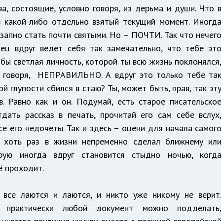
ва, состоящие, условно говоря, из дерьма и души. Что 
 какой-либо отдельно взятый текущий момент. Иногд
езапно стать почти святыми. Но – ПОЧТИ. Так что нечег
лец вдруг ведет себя так замечательно, что тебе эт
 светлая личность, которой ты всю жизнь поклонялся
ко говоря, НЕПРАВИЛЬНО. А вдруг это только тебе та
й глупости сбился в стаю? Ты, может быть, прав, так эт
в. Равно как и он. Подумай, есть старое писательско
дать рассказ в печать, прочитай его сам себе вслух
се его недочеты. Так и здесь – оцени для начала самог
дь хоть раз в жизни непременно сделал ближнему ил
рую иногда вдруг становится стыдно ночью, когд
ё проходит.
 все лаются и лаются, и никто уже никому не верит
 практически любой документ можно подделать