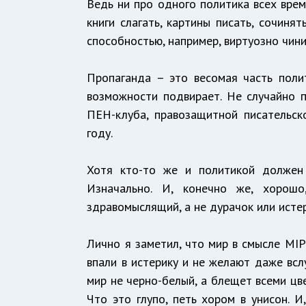
Ведь ни про одного политика всех врем
книги слагать, картины писать, сочиня
способностью, например, виртуозно чини
Пропаганда – это весомая часть поли
возможности подвирает. Не случайно
ПЕН-клуба, правозащитной писательск
году.
Хотя кто-то же и политикой должен з
Изначально. И, конечно же, хорошо
здравомыслящий, а не дурачок или истер
Лично я заметил, что мир в смысле МIР
впали в истерику и не желают даже вс
мир не черно-белый, а блещет всеми цв
Что это глупо, петь хором в унисон. И