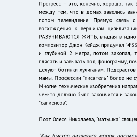
Прогресс – это, конечно, хорошо, так 
между тем, что в домах завелиcь ванн
потом телевидение. Прямую связь с
восхождения к вершинам цивилизаци
РАЗУЧИВАЮТСЯ ЖИТЬ, впадая в идиоти
композитор Джон Кейдж придумал "4′33″
и глубиной 2 метра, потом закопал, 
плясать и завывать под фонограмму, по
целуют ботинки хулиганам. Педерастов в
мамы. Профессии "писатель" более не 
Многие технические изобретения направ
чем-то должно было закончится и законч
"сапиенсов".
Поэт Олеся Николаева, "матушка" священ
"Как быстро развеялся морок постмод