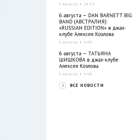
е
5 августа
16:50
ь
6 августа — DAN BARNETT BIG
BAND (АВСТРАЛИЯ):
«RUSSIAN EDITION» в джаз-
клубе Алексея Козлова
о
5 августа
0:00
о
1
6 августа — ТАТЬЯНА
ШИШКОВА в джаз-клубе
Алексея Козлова
5 августа
0:00
.
ВСЕ НОВОСТИ
,
Е
о
.
е