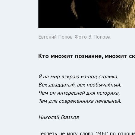
Евгений Попов. Фото В. Попова.
Кто множит познание, множит ск
Я на мир взираю из-под столика.
Век двадцатый, век необычайный.
Чем он интересней для историка,
Тем для современника печальней.
Николай Глазков
Терпеть не могу слово "МЫ" по отно