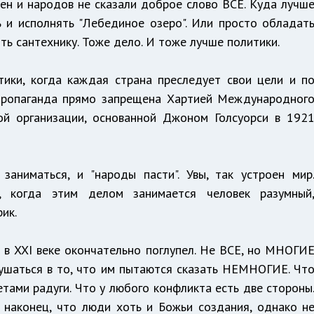
ен и народов не сказали доброе слово ВСЕ. Куда лучш
ть и исполнять "Лебединое озеро". Или просто обладат
ть сантехнику. Тоже дело. И тоже лучше политики.
тики, когда каждая страна преследует свои цели и п
 пропаганда прямо запрещена Хартией Международног
ой организации, основанной Джоном Голсуорси в 192
аниматься, и "народы пасти". Увы, так устроен мир
, когда этим делом занимается человек разумный
ик.
 в XXI веке окончательно поглупел. Не ВСЕ, но МНОГИ
лушаться в то, что им пытаются сказать НЕМНОГИЕ. Чт
етами радуги. Что у любого конфликта есть две стороны
, наконец, что люди хоть и Божьи создания, однако н