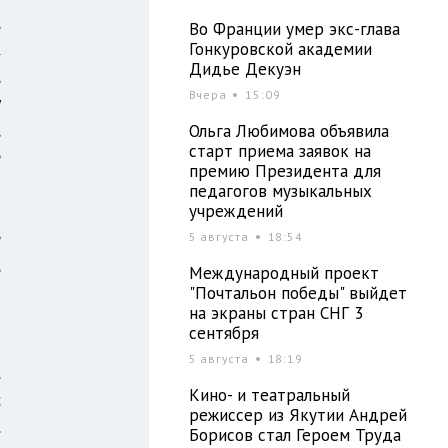
,
Во Франции умер экс-глава
К
Гонкуровской академии
Дидье Декуэн
,
Вчера
15:09
у
,
Ольга Любимова объявила
старт приема заявок на
е
премию Президента для
педагогов музыкальных
учреждений
е
5 августа
18:54
,
Международный проект
"Почтальон победы" выйдет
на экраны стран СНГ 3
сентября
м
5 августа
18:19
.
Кино- и театральный
с
режиссер из Якутии Андрей
.
Борисов стал Героем Труда