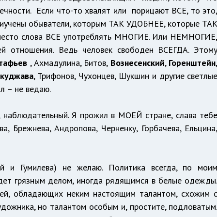
ечности. Если что-то хвалят или порицают ВСЕ, то это
 приучены обыватели, которым ТАК УДОБНЕЕ, которые ТА
место слова ВСЕ употреблять МНОГИЕ. Или НЕМНОГИЕ
ей отношения. Ведь человек свободен ВСЕГДА. Этом
тафьев
, Ахмадулина, Битов,
Вознесенский
,
Горенштейн
куджава
, Трифонов, Чухонцев, Шукшин и другие светлы
л – не ведаю.
е, наблюдательный. Я прожил в МОЕЙ стране, слава теб
ва, Брежнева, Андропова, Черненку, Горбачева, Ельцина
й и Гумилева) не желаю. Политика всегда, по мои
удет грязным делом, иногда рядящимся в белые одежды
дей, обладающих неким настоящим талантом, схожим 
художника, но талантом особым и, простите, подловатым