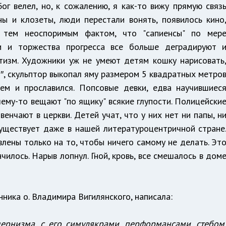
Бог велел, но, к сожалению, я как-то вижу прямую связ
ы и клозеты, люди перестали вонять, появилось кино
 тем неоспоримым фактом, что "сапиенсы" по мер
и и торжества прогресса все больше деградируют 
зм. Художники уж не умеют детям кошку нарисовать
, скульптор выкопал яму размером 5 квадратных метро
тем и прославился. Попсовые девки, едва научившиес
чему-то вещают "по ящику" всякие глупости. Полицейски
енчают в церкви. Детей учат, что у них нет ни папы, н
существует даже в нашей литературоцентричной стране
лены только на то, чтобы ничего самому не делать. Эт
илось. Нарыв лопнул. Гной, кровь, все смешалось в дом
ника о. Владимира Вигилянского, написала:
ернизма, с его симулякрами, перформансами, стебом