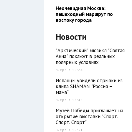
Неочевидная Москва:
пешеходный маршрут по
востоку города
Новости
"Арктический" мюзикл "Святая
Анна" покажут в реальных
полярных условиях
Вчера
19:24
Испанцы увидели отрывки из
клипа SHAMAN "Россия –
мама"
Вчера
16:48
Музей Победы приглашает на
открытие выставки "Спорт.
Спорт. Спорт"
о
Вчера
15:31