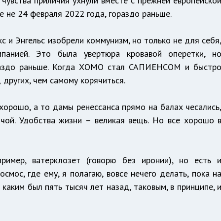
, чувства приличия ухнули вместе с прежней европейско
е не 24 февраля 2022 года, гораздо раньше.
с и Энгельс изобрели коммунизм, но только не для себя
панией. Это была увертюра кровавой оперетки, н
раздо раньше. Когда ХОМО стал САПИЕНСОМ и быстр
 других, чем самому корячиться.
 хорошо, а то дамы ренессанса прямо на балах чесались
чой. Удобства жизни – великая вещь. Но все хорошо 
пример, ватерклозет (говорю без иронии), но есть 
смос, где ему, я полагаю, вовсе нечего делать, пока н
 каким был пять тысяч лет назад, таковым, в принципе, 