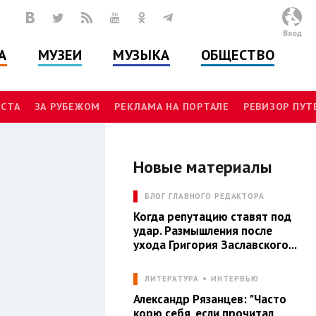
Вход
А
МУЗЕИ
МУЗЫКА
ОБЩЕСТВО
СТА
ЗА РУБЕЖОМ
РЕКЛАМА НА ПОРТАЛЕ
РЕВИЗОР ПУ
Новые материалы
А
БЛОГ ГЛАВНОГО РЕДАКТОРА
Когда репутацию ставят под
удар. Размышления после
ухода Григория Заславского...
ЛИТЕРАТУРА
ИНТЕРВЬЮ
Александр Рязанцев: "Часто
корю себя, если прочитал