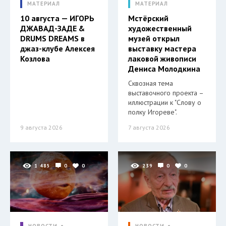
МАТЕРИАЛ
МАТЕРИАЛ
10 августа — ИГОРЬ
Мстёрский
ДЖАВАД-ЗАДЕ &
художественный
DRUMS DREAMS в
музей открыл
джаз-клубе Алексея
выставку мастера
Козлова
лаковой живописи
Дениса Молодкина
Сквозная тема
выставочного проекта –
иллюстрации к "Слову о
полку Игореве".
9 августа 2026
7 августа 2026
1 485
0
0
239
0
0
НОВОСТИ
НОВОСТИ