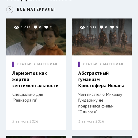
ВСЕ МАТЕРИАЛЫ
1 048
0
2
1 525
0
0
СТАТЬИ
МАТЕРИАЛ
СТАТЬИ
МАТЕРИАЛ
Лермонтов как
Абстрактный
жертва
гуманизм
сентиментальности
Кристофера Нолана
Специально для
Чем писателю Михаилу
"Ревизора.ru".
Гундарину не
понравился фильм
"Одиссея".
5 августа 2026
3 августа 2026