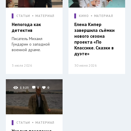
СТАТЬИ
МАТЕРИАЛ
КИНО
МАТЕРИАЛ
Непогода как
Елена Кипер
детектив
завершила съёмки
нового сезона
Писатель Михаил
проекта «По
Гундарин о западной
Классике. Сказки в
военной драме.
дуэте»
3 июля 2026
30 июня 2026
1 525
0
0
СТАТЬИ
МАТЕРИАЛ
Уходит поколение.