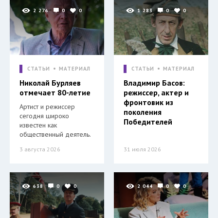
2 276
0
0
1 283
0
0
СТАТЬИ
МАТЕРИАЛ
СТАТЬИ
МАТЕРИАЛ
Николай Бурляев
Владимир Басов:
отмечает 80-летие
режиссер, актер и
фронтовик из
Артист и режиссер
поколения
сегодня широко
Победителей
известен как
общественный деятель.
3 августа 2026
31 июля 2026
638
0
0
2 044
0
0