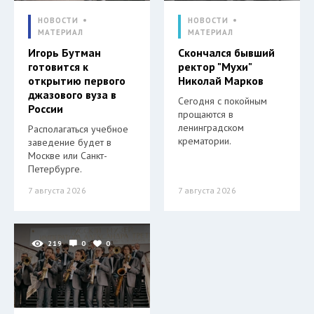
НОВОСТИ
НОВОСТИ
МАТЕРИАЛ
МАТЕРИАЛ
Игорь Бутман
Скончался бывший
готовится к
ректор "Мухи"
открытию первого
Николай Марков
джазового вуза в
Сегодня с покойным
России
прощаются в
ленинградском
Располагаться учебное
крематории.
заведение будет в
Москве или Санкт-
Петербурге.
7 августа 2026
7 августа 2026
219
0
0