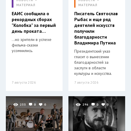
МАТЕРИАЛ
МАТЕРИАЛ
ЕАИС сообщила о
Писатель Святослав
рекордных сборах
Рыбас и еще ряд
"Колобка" за первый
деятелей искусств
день проката…
получили
благодарности
…но зрители в успехе
Владимира Путина
фильма-сказки
усомнились.
Президентский указ
гласит о вынесении
благодарностей за
заслуги в области
культуры и искусства.
7 августа 2026
7 августа 2026
233
0
0
296
0
0