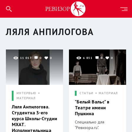
ЛЯЛЯ АНПИЛОГОВА
11 017
0
0
6 851
0
0
ИНТЕРВЬЮ
СТАТЬИ
МАТЕРИАЛ
МАТЕРИАЛ
"Белый Вальс" в
Ляля Анпилогова.
Театре имени
Студентка 3-его
Пушкина
курса Школы-Студии
Специально для
МХАТ.
"Ревизора.ru".
Исполнительница