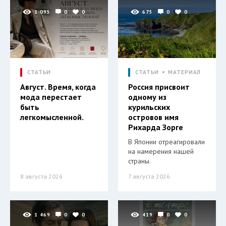
1 095
0
0
675
0
0
СТАТЬИ
СТАТЬИ
МАТЕРИАЛ
Август. Время, когда
Россия присвоит
мода перестает
одному из
быть
курильских
легкомысленной.
островов имя
Рихарда Зорге
В Японии отреагировали
на намерения нашей
страны.
8 августа 2026
7 августа 2026
1 469
0
0
419
0
0