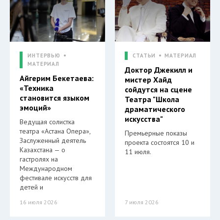
ИНТЕРВЬЮ
СТАТЬИ
МАТЕРИАЛ
МАТЕРИАЛ
Доктор Джекилл и
Айгерим Бекетаева:
мистер Хайд
«Техника
сойдутся на сцене
становится языком
Театра "Школа
эмоций»
драматического
искусства"
Ведущая солистка
театра «Астана Опера»,
Премьерные показы
Заслуженный деятель
проекта состоятся 10 и
Казахстана — о
11 июля.
гастролях на
Международном
фестивале искусств для
детей и
16 июля 2026
7 июля 2026