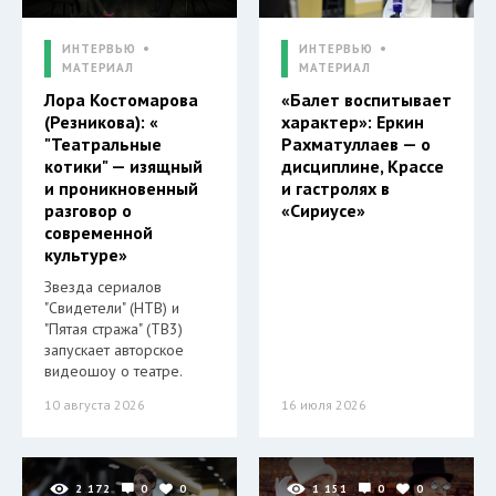
ИНТЕРВЬЮ
ИНТЕРВЬЮ
МАТЕРИАЛ
МАТЕРИАЛ
Лора Костомарова
«Балет воспитывает
(Резникова): «
характер»: Еркин
"Театральные
Рахматуллаев — о
котики" — изящный
дисциплине, Крассе
и проникновенный
и гастролях в
разговор о
«Сириусе»
современной
культуре»
Звезда сериалов
"Свидетели" (НТВ) и
"Пятая стража" (ТВ3)
запускает авторское
видеошоу о театре.
10 августа 2026
16 июля 2026
2 172
0
0
1 151
0
0