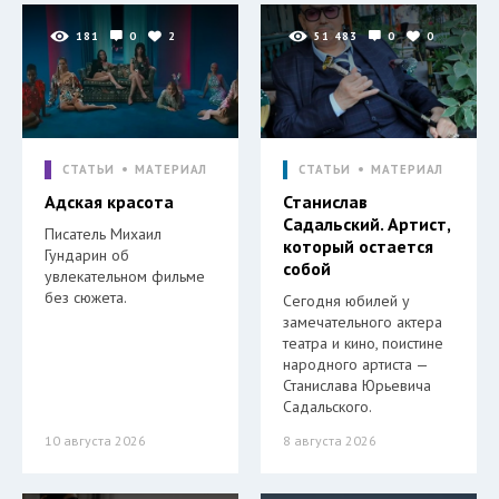
181
0
2
51 483
0
0
СТАТЬИ
МАТЕРИАЛ
СТАТЬИ
МАТЕРИАЛ
Адская красота
Станислав
Садальский. Артист,
Писатель Михаил
который остается
Гундарин об
собой
увлекательном фильме
без сюжета.
Сегодня юбилей у
замечательного актера
театра и кино, поистине
народного артиста —
Станислава Юрьевича
Садальского.
10 августа 2026
8 августа 2026