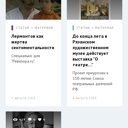
СТАТЬИ
МАТЕРИАЛ
СТАТЬИ
МАТЕРИАЛ
Лермонтов как
До конца лета в
жертва
Рязанском
сентиментальности
художественном
музее действует
Специально для
выставка "О
"Ревизора.ru".
театре…"
Проект приурочен к
150-летию Союза
театральных деятелей
РФ.
5 августа 2026
4 августа 2026
619
0
0