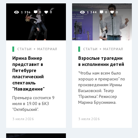
1 396
0
0
1 344
0
0
СТАТЬИ
МАТЕРИАЛ
СТАТЬИ
МАТЕРИАЛ
Ирина Винер
Взрослые трагедии
представит в
в исполнении детей
Петебурге
"Чтобы нам всем было
пластический
хорошо и прекрасно" по
спектакль
произведениям Ирины
"Наваждение"
Васьковской. Театр
"Практика". Режиссер
Премьера состоится 9
Марина Брусникина.
июля в 19.00 в БКЗ
"Октябрьский".
3 июля 2026
3 июля 2026