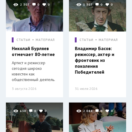
2 307
0
0
1 307
0
0
СТАТЬИ
МАТЕРИАЛ
СТАТЬИ
МАТЕРИАЛ
Николай Бурляев
Владимир Басов:
отмечает 80-летие
режиссер, актер и
фронтовик из
Артист и режиссер
поколения
сегодня широко
Победителей
известен как
общественный деятель.
3 августа 2026
31 июля 2026
638
0
0
2 044
0
0