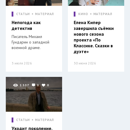
СТАТЬИ
МАТЕРИАЛ
КИНО
МАТЕРИАЛ
Непогода как
Елена Кипер
детектив
завершила съёмки
нового сезона
Писатель Михаил
проекта «По
Гундарин о западной
Классике. Сказки в
военной драме.
дуэте»
3 июля 2026
30 июня 2026
1 537
0
0
СТАТЬИ
МАТЕРИАЛ
Уходит поколение.