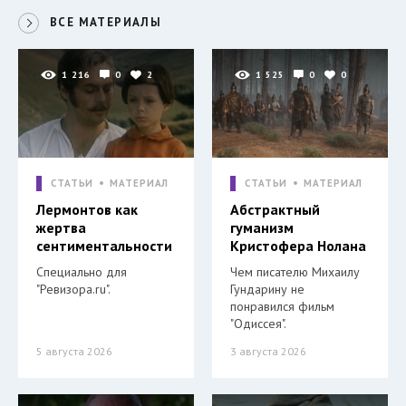
ВСЕ МАТЕРИАЛЫ
1 216
0
2
1 525
0
0
СТАТЬИ
МАТЕРИАЛ
СТАТЬИ
МАТЕРИАЛ
Лермонтов как
Абстрактный
жертва
гуманизм
сентиментальности
Кристофера Нолана
Специально для
Чем писателю Михаилу
"Ревизора.ru".
Гундарину не
понравился фильм
"Одиссея".
5 августа 2026
3 августа 2026