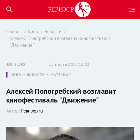
Главная
Кино
Новости
Алексей Попогребский возглавит кинофестиваль
"Движение"
2 195
15 марта 2017 12:32
КИНО
НОВОСТИ
МАТЕРИАЛ
Алексей Попогребский возглавит
кинофестиваль "Движение"
Автор:
Ревизор.ru