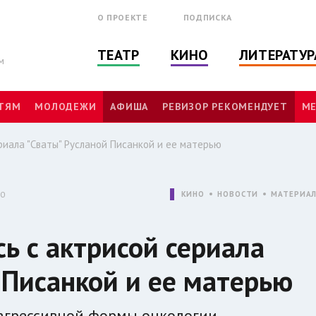
О ПРОЕКТЕ
ПОДПИСКА
ТЕАТР
КИНО
ЛИТЕРАТУР
м
ТЯМ
МОЛОДЕЖИ
АФИША
РЕВИЗОР РЕКОМЕНДУЕТ
МЕ
риала "Сваты" Русланой Писанкой и ее матерью
10
КИНО
НОВОСТИ
МАТЕРИА
ь с актрисой сериала
 Писанкой и ее матерью
 агрессивной формы онкологии.