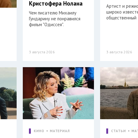
Кристофера Нолана
Артист и режи
широко извест
Чем писателю Михаилу
общественный 
Гундарину не понравился
фильм "Одиссея".
3 августа 2026
3 августа 2026
КИНО
МАТЕРИАЛ
СТАТЬИ
МА