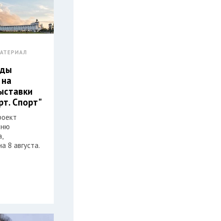
АТЕРИАЛ
еды
 на
ыставки
рт. Спорт"
роект
Дню
,
а 8 августа.