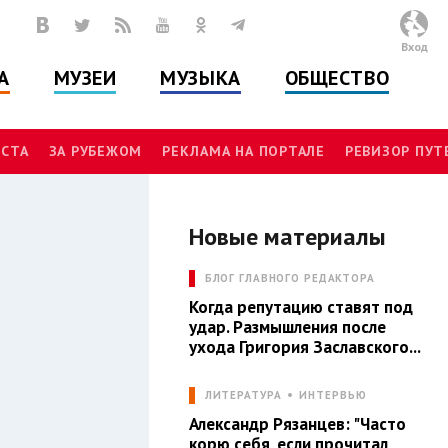
Вход
А
МУЗЕИ
МУЗЫКА
ОБЩЕСТВО
СТА
ЗА РУБЕЖОМ
РЕКЛАМА НА ПОРТАЛЕ
РЕВИЗОР ПУ
Новые материалы
Л
БЛОГ ГЛАВНОГО РЕДАКТОРА
Когда репутацию ставят под
удар. Размышления после
ухода Григория Заславского...
ЛИТЕРАТУРА
ИНТЕРВЬЮ
Александр Рязанцев: "Часто
корю себя, если прочитал