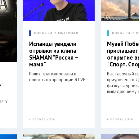
НОВОСТИ
МАТЕРИАЛ
НОВОСТИ
М
Испанцы увидели
Музей Поб
отрывки из клипа
приглашает
SHAMAN "Россия –
открытие в
мама"
"Спорт. Спо
Ролик транслировали в
Выставочный п
новостях корпорации RTVE.
приурочен ко 
в
физкультурника
выпадающему н
орту
6 августа 2026
6 августа 2026