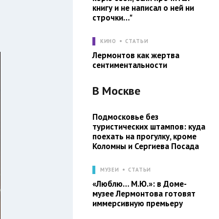
книгу и не написал о ней ни
строчки…"
КИНО
СТАТЬИ
Лермонтов как жертва
сентиментальности
В
Москве
Подмосковье без
туристических штампов: куда
поехать на прогулку, кроме
Коломны и Сергиева Посада
МУЗЕИ
СТАТЬИ
«Люблю… М.Ю.»: в Доме-
музее Лермонтова готовят
иммерсивную премьеру