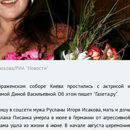
нокова/РИА "Новости"
ображенском соборе Киева простились с актрисой 
мой Диной Васильевной. Об этом пишет "Газета.ру".
ицу в соцсети мужа Русланы Игоря Исакова, мать и доч
лана Писанка умерла в июле в Германии от агрессивно
ама ушла из жизни в июне. В начале августа церемони