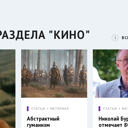
РАЗДЕЛА "КИНО"
ВС
СТАТЬИ
МАТЕРИАЛ
СТАТЬИ
МА
Абстрактный
Николай Бу
гуманизм
отмечает 8