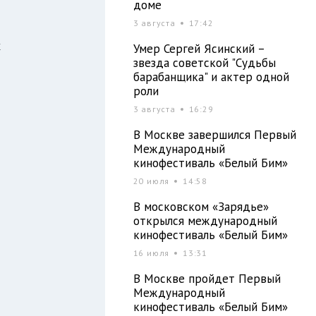
доме
3 августа
17:42
х
Умер Сергей Ясинский –
звезда советской "Судьбы
барабанщика" и актер одной
роли
3 августа
16:29
В Москве завершился Первый
Международный
кинофестиваль «Белый Бим»
20 июля
14:58
В московском «Зарядье»
открылся международный
кинофестиваль «Белый Бим»
16 июля
13:31
В Москве пройдет Первый
Международный
кинофестиваль «Белый Бим»