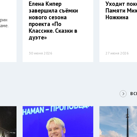
Елена Кипер
Уходит пок
завершила съёмки
Памяти Ми
нового сезона
Ножкина
арин
проекта «По
аме.
Классике. Сказки в
дуэте»
30 июня 2026
27 июня 2026
ВС