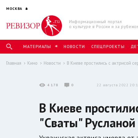
МОСКВА
Информационный портал
о культуре в России и за рубежо
МАТЕРИАЛЫ
НОВОСТИ
СПЕЦПРОЕКТЫ
ДЕ
Главная
Кино
Новости
В Киеве простились с актрисой се
4 178
0
22 августа 2022 20:
В Киеве простилис
"Сваты" Русланой
Украинская актриса умерла от