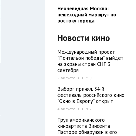
Неочевидная Москва:
пешеходный маршрут по
востоку города
Новости кино
Международный проект
"Почтальон победы" выйдет
на экраны стран СНГ 3
сентября
5 августа
18:19
Выборг принял. 34-й
и
фестиваль российского кино
"Окно в Европу" открыт
4 августа
18:07
ь
Труп американского
й
киноартиста Винсента
я
Пасторе обнаружен в его