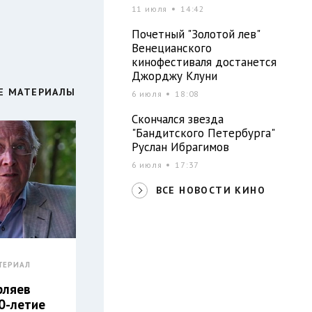
11 июля
14:42
Почетный "Золотой лев"
Венецианского
кинофестиваля достанется
Джорджу Клуни
Е МАТЕРИАЛЫ
6 июля
18:08
Скончался звезда
"Бандитского Петербурга"
Руслан Ибрагимов
6 июля
17:37
ВСЕ НОВОСТИ КИНО
ТЕРИАЛ
рляев
0-летие