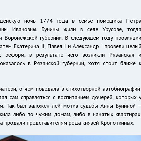
ещенскую ночь 1774 года в семье помещика Петр
ны Ивановны. Бунины жили в селе Урусове, тогд
и Воронежской губернии. В следующем году провинци
тем Екатерина II, Павел I и Александр I провели целы
х реформ, в результате чего возникли Рязанская 
 оказалось в Рязанской губернии, хотя стоит ближе 
атери, о чем поведала в стихотворной автобиографии
ал сам справляться с воспитанием дочерей, которых 
ам. Так был заложен лейтмотив судьбы Анны Буниной 
жила либо по чужим домам, либо в нанятых квартирах
ца продали представителям рода князей Кропоткиных.