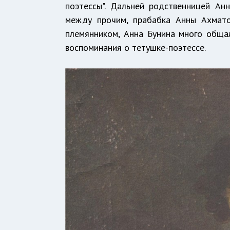
поэтессы". Дальней родственницей Ан
между прочим, прабабка Анны Ахмато
племянником, Анна Бунина много общал
воспоминания о тетушке-поэтессе.