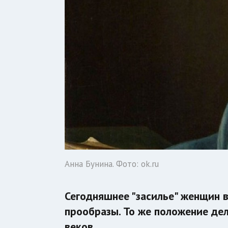
Анна Бунина. Фото: ok.ru
Сегодняшнее "засилье" женщин 
прообразы. То же положение дел
веков.