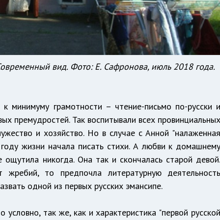
овременный вид. Фото: Е. Сафронова, июль 2018 года.
 к минимуму грамотности – чтение-письмо по-русски 
ых премудростей. Так воспитывали всех провинциальны
ужество и хозяйство. Но в случае с Анной "налаженна
 году жизни начала писать стихи. А любви к домашнем
е ощутила никогда. Она так и скончалась старой девой
т жребий, то предпочла литературную деятельност
азвать одной из первых русских эмансипе.
 условно, так же, как и характеристика "первой русско