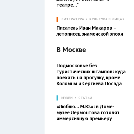
театре…"
ЛИТЕРАТУРА
КУЛЬТУРА В ЛИЦАХ
Писатель Иван Макаров –
летописец знаменской эпохи
В
Москве
Подмосковье без
туристических штампов: куда
поехать на прогулку, кроме
Коломны и Сергиева Посада
МУЗЕИ
СТАТЬИ
«Люблю… М.Ю.»: в Доме-
музее Лермонтова готовят
иммерсивную премьеру