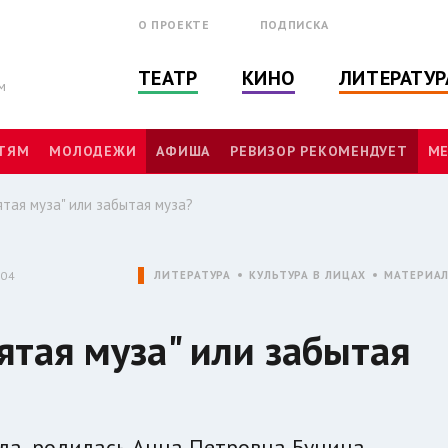
О ПРОЕКТЕ
ПОДПИСКА
ТЕАТР
КИНО
ЛИТЕРАТУР
м
ТЯМ
МОЛОДЕЖИ
АФИША
РЕВИЗОР РЕКОМЕНДУЕТ
МЕ
ятая муза" или забытая муза?
:04
ЛИТЕРАТУРА
КУЛЬТУРА В ЛИЦАХ
МАТЕРИА
ятая муза" или забытая
ода, родилась Анна Петровна Бунина,