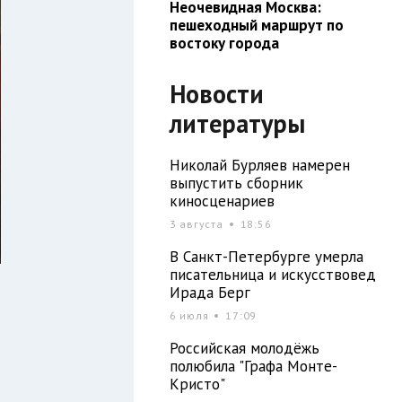
Неочевидная Москва:
пешеходный маршрут по
востоку города
Новости
литературы
Николай Бурляев намерен
выпустить сборник
киносценариев
3 августа
18:56
В Санкт-Петербурге умерла
писательница и искусствовед
Ирада Берг
6 июля
17:09
Российская молодёжь
полюбила "Графа Монте-
Кристо"