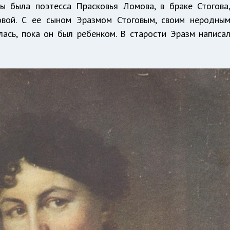
ны была поэтесса Прасковья Ломова, в браке Стогова
вой. С ее сыном Эразмом Стоговым, своим неродны
ась, пока он был ребенком. В старости Эразм написа