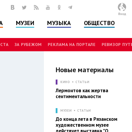
Вход
А
МУЗЕИ
МУЗЫКА
ОБЩЕСТВО
СТА
ЗА РУБЕЖОМ
РЕКЛАМА НА ПОРТАЛЕ
РЕВИЗОР ПУ
Новые материалы
Л
КИНО
СТАТЬИ
Лермонтов как жертва
сентиментальности
МУЗЕИ
СТАТЬИ
До конца лета в Рязанском
художественном музее
действует выставка "О