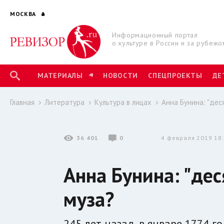
МОСКВА
Информационный портал
о культуре в России и за рубежо
МАТЕРИАЛЫ
НОВОСТИ
СПЕЦПРОЕКТЫ
ДЕ
Главная
Литература
Культура в лицах
Анна Бунина: "дес
36 401
0
4 февраля 2019 18
Анна Бунина: "дес
муза?
245 лет назад, в январе 1774 г