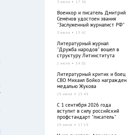
3 июля
17:36
Военкор и писатель Дмитрий
Семёнов удостоен звания
а
"Заслуженный журналист РФ"
а
3 июля
13:42
и
Литературный журнал
й
"Дружба народов" вошел в
и
структуру Литинститута
к
2 июля
14:02
Литературный критик и боец
СВО Михаил Бойко награжден
:
медалью Жукова
у
29 июня
15:49
–
С 1 сентября 2026 года
.
вступит в силу российский
профстандарт "писатель"
19 июня
17:19