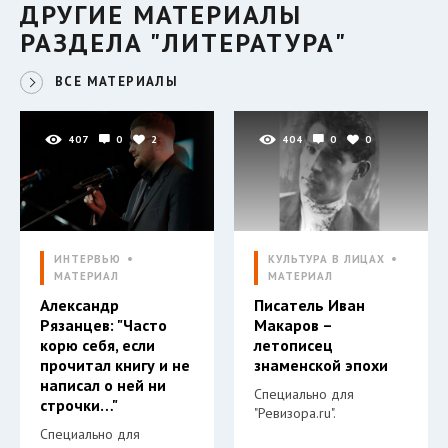
ДРУГИЕ МАТЕРИАЛЫ
РАЗДЕЛА "ЛИТЕРАТУРА"
ВСЕ МАТЕРИАЛЫ
407
0
2
404
0
0
ИНТЕРВЬЮ
КУЛЬТУРА В ЛИЦАХ
МАТЕРИАЛ
МАТЕРИАЛ
Александр
Писатель Иван
Рязанцев: "Часто
Макаров –
корю себя, если
летописец
прочитал книгу и не
знаменской эпохи
написал о ней ни
Специально для
строчки…"
"Ревизора.ru".
Специально для