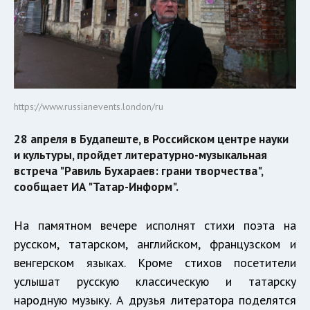
https://www.russianevents.london/ru
28 апреля в Будапеште, в Российском центре науки
и культуры, пройдет литературно-музыкальная
встреча "Равиль Бухараев: грани творчества",
сообщает ИА "Татар-Информ".
На памятном вечере исполнят стихи поэта на
русском, татарском, английском, французском и
венгерском языках. Кроме стихов посетители
услышат русскую классическую и татарску
народную музыку. А друзья литератора поделятся