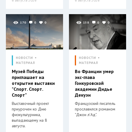
6 августа 2026
6 августа 2026
170
0
0
158
0
0
НОВОСТИ
НОВОСТИ
МАТЕРИАЛ
МАТЕРИАЛ
Музей Победы
Во Франции умер
приглашает на
экс-глава
открытие выставки
Гонкуровской
"Спорт. Спорт.
академии Дидье
Спорт"
Декуэн
Выставочный проект
Французский писатель
приурочен ко Дню
прославился романом
физкультурника,
"Джон л’Ад".
выпадающему на 8
августа.