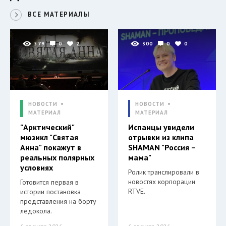
ВСЕ МАТЕРИАЛЫ
579
0
2
300
0
0
НОВОСТИ
НОВОСТИ
МАТЕРИАЛ
МАТЕРИАЛ
"Арктический"
Испанцы увидели
мюзикл "Святая
отрывки из клипа
Анна" покажут в
SHAMAN "Россия –
реальных полярных
мама"
условиях
Ролик транслировали в
новостях корпорации
Готовится первая в
RTVE.
истории постановка
представления на борту
ледокола.