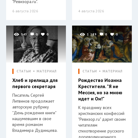
"Ревизора.ru".
6 августа 2026
4 августа 2026
345
0
0
1 189
0
0
СТАТЬИ
МАТЕРИАЛ
СТАТЬИ
МАТЕРИАЛ
Хлеб и зрелища для
Рождество Иоанна
первого секретаря
Крестителя. "Я не
Мессия, но за мною
Писатель Сергей
идет и Он!"
Литвинов продолжает
авторскую рубрику
К празднику всех
"День рождения книги"
христианских конфессий
нашумевшим в свое
"Ревизор.ru" дарит своим
время романом
читателям
Владимира Дудинцева.
стихотворение русского
дореволюционного