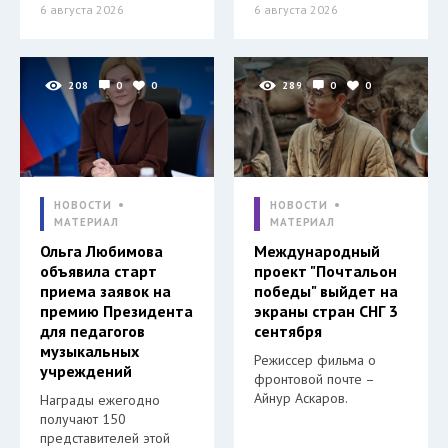
6 августа 2026
6 августа 2026
208
0
0
289
0
0
НОВОСТИ
НОВОСТИ
МАТЕРИАЛ
МАТЕРИАЛ
Ольга Любимова
Международный
объявила старт
проект "Почтальон
приема заявок на
победы" выйдет на
премию Президента
экраны стран СНГ 3
для педагогов
сентября
музыкальных
Режиссер фильма о
учреждений
фронтовой почте –
Айнур Аскаров.
Награды ежегодно
получают 150
представителей этой