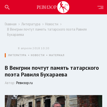
Главная
Литература
Новости
В Венгрии почтут память татарского поэта Равиля
Бухараева
8 апреля 2018 10:20
ЛИТЕРАТУРА
НОВОСТИ
МАТЕРИАЛ
В Венгрии почтут память татарского
поэта Равиля Бухараева
Автор:
Ревизор.ru