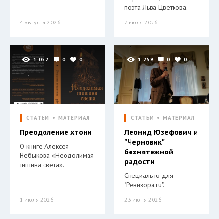
поэта Льва Цветкова.
4 августа 2026
7 июля 2026
1 052
0
0
1 259
0
0
СТАТЬИ
МАТЕРИАЛ
СТАТЬИ
МАТЕРИАЛ
Преодоление хтони
Леонид Юзефович и
"Черновик"
О книге Алексея
безмятежной
Небыкова «Неодолимая
радости
тишина света».
Специально для
"Ревизора.ru".
1 июля 2026
23 июня 2026