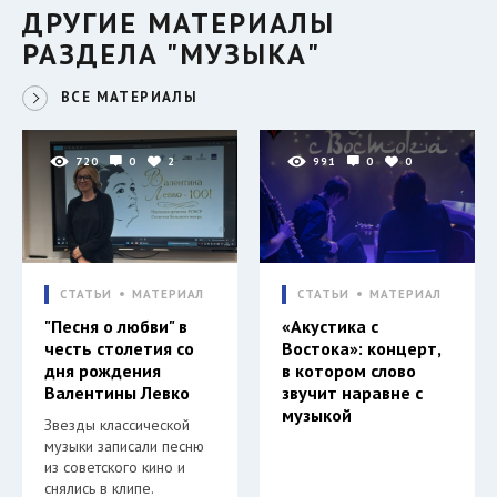
ДРУГИЕ МАТЕРИАЛЫ
РАЗДЕЛА "МУЗЫКА"
ВСЕ МАТЕРИАЛЫ
720
0
2
991
0
0
СТАТЬИ
МАТЕРИАЛ
СТАТЬИ
МАТЕРИАЛ
"Песня о любви" в
«Акустика с
честь столетия со
Востока»: концерт,
дня рождения
в котором слово
Валентины Левко
звучит наравне с
музыкой
Звезды классической
музыки записали песню
из советского кино и
снялись в клипе.