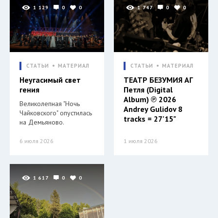
1 129
0
0
1 747
0
0
СТАТЬИ
МАТЕРИАЛ
СТАТЬИ
МАТЕРИАЛ
Неугасимый свет
ТЕАТР БЕЗУМИЯ АГ
гения
Петля (Digital
Album) ℗ 2026
Великолепная "Ночь
Andrey Gulidov 8
Чайковского" опустилась
tracks = 27'15"
на Демьяново.
6 июля 2026
1 июля 2026
1 617
0
0