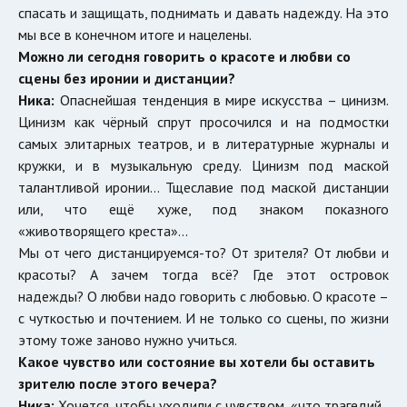
спасать и защищать, поднимать и давать надежду. На это
мы все в конечном итоге и нацелены.
Можно ли сегодня говорить о красоте и любви со
сцены без иронии и дистанции?
Ника:
Опаснейшая тенденция в мире искусства – цинизм.
Цинизм как чёрный спрут просочился и на подмостки
самых элитарных театров, и в литературные журналы и
кружки, и в музыкальную среду. Цинизм под маской
талантливой иронии… Тщеславие под маской дистанции
или, что ещё хуже, под знаком показного
«животворящего креста»…
Мы от чего дистанцируемся-то? От зрителя? От любви и
красоты? А зачем тогда всё? Где этот островок
надежды? О любви надо говорить с любовью. О красоте –
с чуткостью и почтением. И не только со сцены, по жизни
этому тоже заново нужно учиться.
Какое чувство или состояние вы хотели бы оставить
зрителю после этого вечера?
Ника:
Хочется, чтобы уходили с чувством, «что трагедий