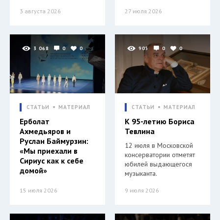
3 августа 2026
27 июля 2026
3 068
0
0
905
0
0
СТАТЬИ
МАТЕРИАЛ
СТАТЬИ
МАТЕРИАЛ
Ерболат
К 95-летию Бориса
Ахмедьяров и
Тевлина
Руслан Баймурзин:
12 июля в Московской
«Мы приехали в
консерватории отметят
Сириус как к себе
юбилей выдающегося
домой»
музыканта.
15 июля 2026
9 июля 2026