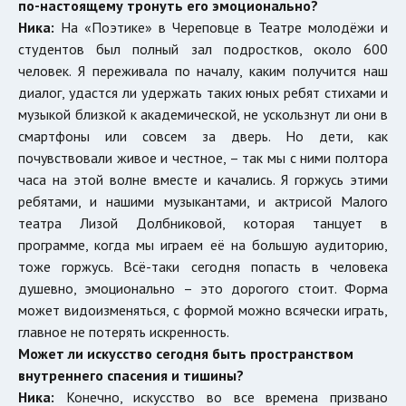
по-настоящему тронуть его эмоционально?
Ника:
На «Поэтике» в Череповце в Театре молодёжи и
студентов был полный зал подростков, около 600
человек. Я переживала по началу, каким получится наш
диалог, удастся ли удержать таких юных ребят стихами и
музыкой близкой к академической, не ускользнут ли они в
смартфоны или совсем за дверь. Но дети, как
почувствовали живое и честное, – так мы с ними полтора
часа на этой волне вместе и качались. Я горжусь этими
ребятами, и нашими музыкантами, и актрисой Малого
театра Лизой Долбниковой, которая танцует в
программе, когда мы играем её на большую аудиторию,
тоже горжусь. Всё-таки сегодня попасть в человека
душевно, эмоционально – это дорогого стоит. Форма
может видоизменяться, с формой можно всячески играть,
главное не потерять искренность.
Может ли искусство сегодня быть пространством
внутреннего спасения и тишины?
Ника:
Конечно, искусство во все времена призвано