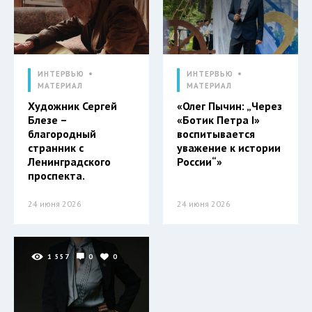
ИНТЕРВЬЮ
ИНТЕРВЬЮ
МАТЕРИАЛ
МАТЕРИАЛ
Художник Сергей
«Олег Пычин: „Через
Блезе –
«Ботик Петра I»
благородный
воспитывается
странник с
уважение к истории
Ленинградского
России“»
проспекта.
24 июня 2026
24 июня 2026
1 557
0
0