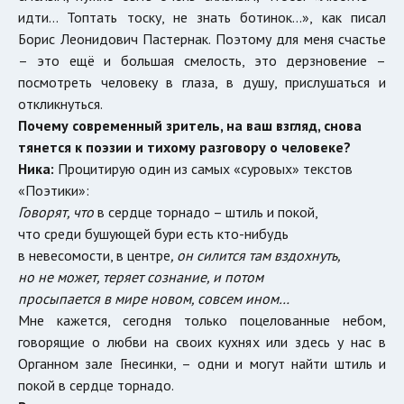
идти… Топтать тоску, не знать ботинок…», как писал
Борис Леонидович Пастернак. Поэтому для меня счастье
– это ещё и большая смелость, это дерзновение –
посмотреть человеку в глаза, в душу, прислушаться и
откликнуться.
Почему современный зритель, на ваш взгляд, снова
тянется к поэзии и тихому разговору о человеке?
Ника:
Процитирую один из самых «суровых» текстов
«Поэтики»:
Говорят, что
в сердце торнадо – штиль и покой,
что среди бушующей бури есть кто-нибудь
в невесомости, в центре
, он силится там вздохнуть,
но не может, теряет сознание, и потом
просыпается в мире новом, совсем ином…
Мне кажется, сегодня только поцелованные небом,
говорящие о любви на своих кухнях или здесь у нас в
Органном зале Гнесинки, – одни и могут найти штиль и
покой в сердце торнадо.