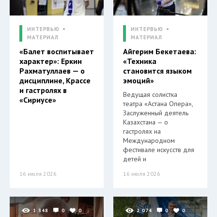
ИНТЕРВЬЮ
ИНТЕРВЬЮ
МАТЕРИАЛ
МАТЕРИАЛ
«Балет воспитывает
Айгерим Бекетаева:
характер»: Еркин
«Техника
Рахматуллаев — о
становится языком
дисциплине, Крассе
эмоций»
и гастролях в
Ведущая солистка
«Сириусе»
театра «Астана Опера»,
Заслуженный деятель
Казахстана — о
гастролях на
Международном
фестивале искусств для
детей и
16 июля 2026
16 июля 2026
1 348
0
0
2 074
0
0