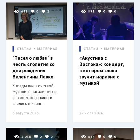
638
0
2
893
0
0
СТАТЬИ
МАТЕРИАЛ
СТАТЬИ
МАТЕРИАЛ
"Песня о любви" в
«Акустика с
честь столетия со
Востока»: концерт,
дня рождения
в котором слово
Валентины Левко
звучит наравне с
музыкой
Звезды классической
музыки записали песню
из советского кино и
снялись в клипе.
3 августа 2026
27 июля 2026
3 038
0
0
824
0
0