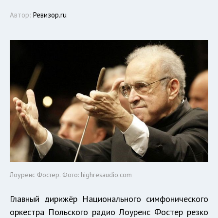
Автор:
Ревизор.ru
Лоуренс Фостер. Фото: highresaudio.com
Главный дирижёр Национального симфонического
оркестра Польского радио Лоуренс Фостер резко