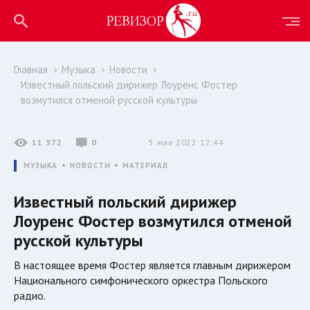
Главная
Музыка
Новости
Известный польский дирижер Лоуренс Фостер
возмутился отменой русской культуры
11 372
0
5 мая 2022 12:44
МУЗЫКА
НОВОСТИ
МАТЕРИАЛ
Известный польский дирижер
Лоуренс Фостер возмутился отменой
русской культуры
В настоящее время Фостер является главным дирижером
Национального симфонического оркестра Польского
радио.