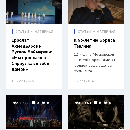
СТАТЬИ
МАТЕРИАЛ
СТАТЬИ
МАТЕРИАЛ
Ерболат
К 95-летию Бориса
Ахмедьяров и
Тевлина
Руслан Баймурзин:
12 июля в Московской
«Мы приехали в
консерватории отметят
Сириус как к себе
юбилей выдающегося
домой»
музыканта.
15 июля 2026
9 июля 2026
1 122
0
0
1 664
0
0