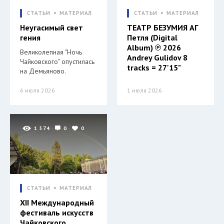
СТАТЬИ
МАТЕРИАЛ
СТАТЬИ
МАТЕРИАЛ
Неугасимый свет
ТЕАТР БЕЗУМИЯ АГ
гения
Петля (Digital
Album) ℗ 2026
Великолепная "Ночь
Andrey Gulidov 8
Чайковского" опустилась
tracks = 27'15"
на Демьяново.
6 июля 2026
1 июля 2026
1 574
0
0
СТАТЬИ
МАТЕРИАЛ
XII Международный
фестиваль искусств
Чайковского